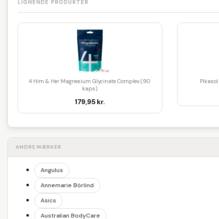
LIGNENDE PRODUKTER
4 Him & Her Magnesium Glycinate Complex (90
Pikaso
kaps)
179,95 kr.
ANDRE MÆRKER
Angulus
Annemarie Börlind
Asics
Australian BodyCare