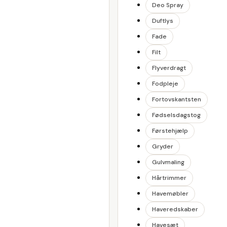
Deo Spray
Duftlys
Fade
Filt
Flyverdragt
Fodpleje
Fortovskantsten
Fødselsdagstog
Førstehjælp
Gryder
Gulvmaling
Hårtrimmer
Havemøbler
Haveredskaber
Havesæt