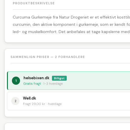
PRODUKTBESKRIVELSE
Curcuma Gurkemeje fra Natur Drogeriet er et effektivt kostt
curcumin, den aktive komponent i gurkemeje, som er kendt for
led- og muskelkomfort. Det anbefales at tage kapslerne med va
SAMMENLIGN PRISER — 2 FORHANDLERE
helsebixen.dk
Billigst
1
Gratis fragt
· 1-3 hverdage
Well.dk
2
Fragt 29,00 kr. · hverdage