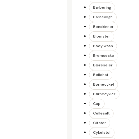
Barbering
Barnevogn
Benskinner
Blomster
Body wash
Bremsesko
Bæreseler
Bøllehat
Børnecykel
Børnecykler
Cap
Cellesalt
Citater
Cykelstol