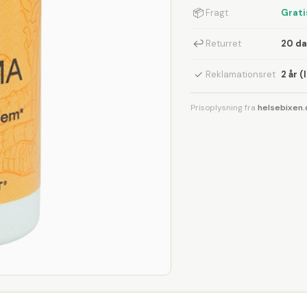
📦
Fragt
Grati
↩
Returret
20 d
✓
Reklamationsret
2 år (
Prisoplysning fra
helsebixen.