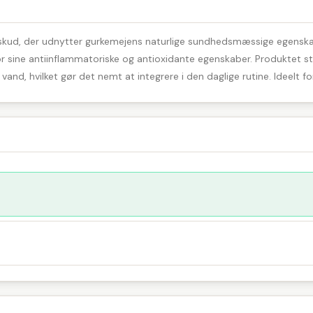
ilskud, der udnytter gurkemejens naturlige sundhedsmæssige egenskab
 sine antiinflammatoriske og antioxidante egenskaber. Produktet stø
nd, hvilket gør det nemt at integrere i den daglige rutine. Ideelt f