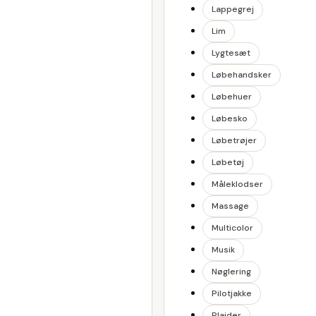
Lappegrej
Lim
Lygtesæt
Løbehandsker
Løbehuer
Løbesko
Løbetrøjer
Løbetøj
Måleklodser
Massage
Multicolor
Musik
Nøglering
Pilotjakke
Plaider