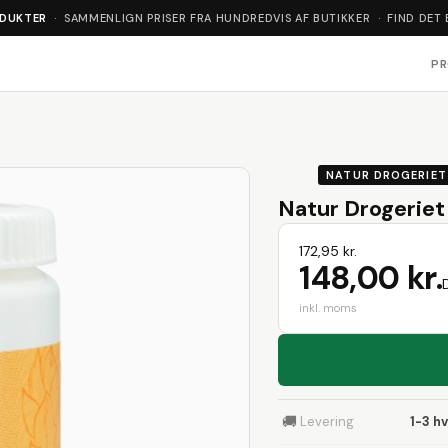
ODUKTER
· SAMMENLIGN PRISER FRA HUNDREDVIS AF BUTIKKER · FIND DET 
P
NATUR DROGERIET
Natur Drogeriet
172,95 kr.
148,00 kr.
inkl. moms
🚚
Levering
1-3 h