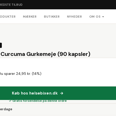
BEDSTE TILBUD
RODUKTER
MÆRKER
BUTIKKER
NYHEDER
OM OS
 Curcuma Gurkemeje (90 kapsler)
Du sparer 24,95 kr. (14%)
Køb hos helsebixen.dk →
✓ Gratis forsendelse på denne ordre
verdage