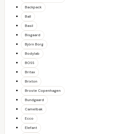
Backpack
Ball
Basil
Bisgaard
Björn Borg
Bodylab
BOSS
Britax
Brixton
Broste Copenhagen
Bundgaard
Camelbak
Ecco
Elefant