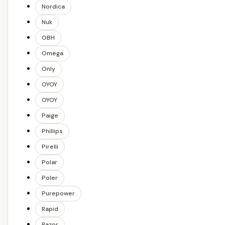
Nordica
Nuk
OBH
Omega
Only
OYOY
OYOY
Paige
Phillips
Pirelli
Polar
Poler
Purepower
Rapid
Razor