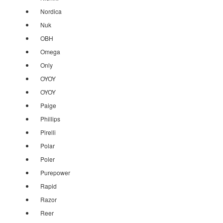
Nordica
Nuk
OBH
Omega
Only
OYOY
OYOY
Paige
Phillips
Pirelli
Polar
Poler
Purepower
Rapid
Razor
Reer