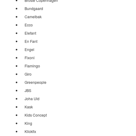
Broste Copenhagen
Bundgaard
Camelbak
Ecco
Elefant
En Fant
Engel
Fixoni
Flamingo
Giro
Greenpeople
JBS
Joha Uld
Kask
Kids Concept
King
Klickfix