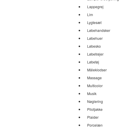
Lappegrej
Lim
Lygtesæt
Løbehandsker
Løbehuer
Løbesko
Løbetrøjer
Løbetøj
Måleklodser
Massage
Multicolor
Musik
Nøglering
Pilotjakke
Plaider
Porcelæn