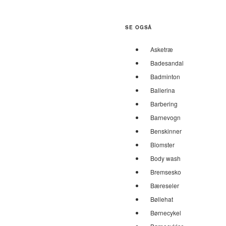
SE OGSÅ
Asketræ
Badesandal
Badminton
Ballerina
Barbering
Barnevogn
Benskinner
Blomster
Body wash
Bremsesko
Bæreseler
Bøllehat
Børnecykel