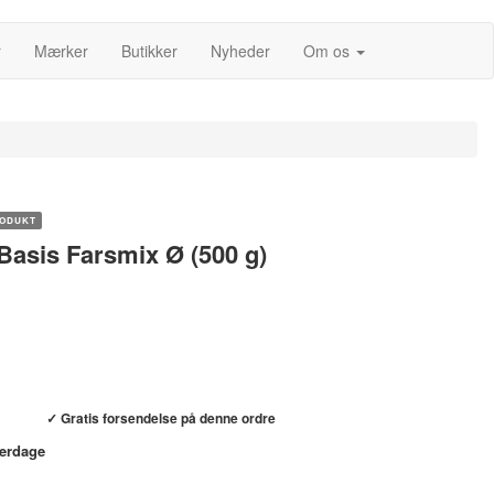
r
Mærker
Butikker
Nyheder
Om os
ODUKT
Basis Farsmix Ø (500 g)
Køb hos helsebixen.dk →
✓ Gratis forsendelse på denne ordre
verdage