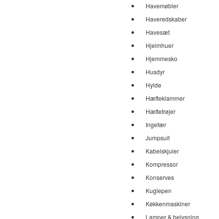
Havemøbler
Haveredskaber
Havesæt
Hjelmhuer
Hjemmesko
Husdyr
Hylde
Hæfteklammer
Hættetrøjer
Ingefær
Jumpsuit
Kabelskjuler
Kompressor
Konserves
Kuglepen
Køkkenmaskiner
Lamper & belysning