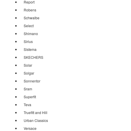
Report
Robens
Schwalbe
Select
Shimano
Sirius
Sistema
SKECHERS
Solar
Solgar
Sonnentor
Sram
Superfit
Teva
Truefitt and Hill
Urban Classics
Versace