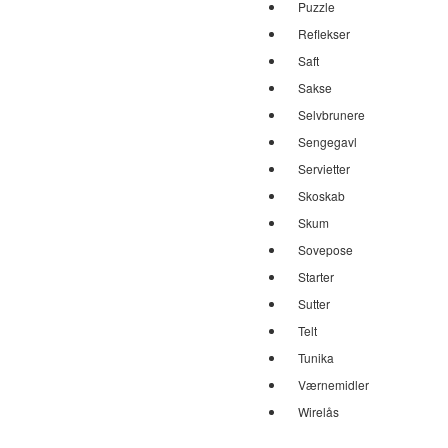
Puzzle
Reflekser
Saft
Sakse
Selvbrunere
Sengegavl
Servietter
Skoskab
Skum
Sovepose
Starter
Sutter
Telt
Tunika
Værnemidler
Wirelås