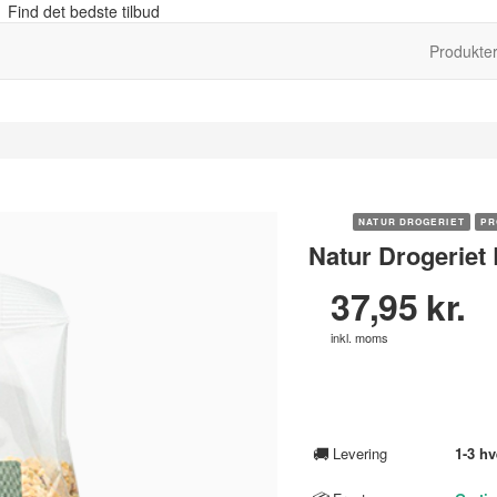
 Find det bedste tilbud
Produkte
NATUR DROGERIET
PR
Natur Drogeriet 
37,95 kr.
inkl. moms
🚚
Levering
1-3 h