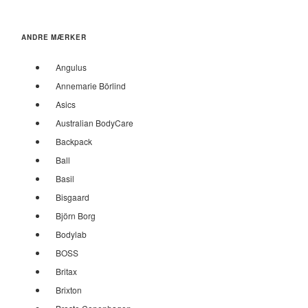
ANDRE MÆRKER
Angulus
Annemarie Börlind
Asics
Australian BodyCare
Backpack
Ball
Basil
Bisgaard
Björn Borg
Bodylab
BOSS
Britax
Brixton