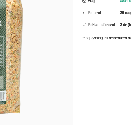
📦
Fragt
Gratis
↩
Returret
20 da
✓
Reklamationsret
2 år (
Prisoplysning fra
helsebixen.d