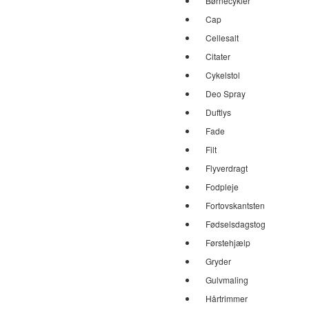
Børnecykler
Cap
Cellesalt
Citater
Cykelstol
Deo Spray
Duftlys
Fade
Filt
Flyverdragt
Fodpleje
Fortovskantsten
Fødselsdagstog
Førstehjælp
Gryder
Gulvmaling
Hårtrimmer