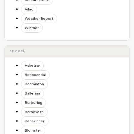
Vetcur Biotec
Vilac
Weather Report
Winther
SE OGSÅ
Asketræ
Badesandal
Badminton
Ballerina
Barbering
Barnevogn
Benskinner
Blomster