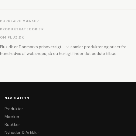
POPULÆRE MÆRKER
PRODUKTKATEGORIER
OM PLUZ.DK
Pluz.dk er Danmarks prisoversigt — vi samler produkter og priser fra
hundredvis af webshops, så du hurtigt finder det bedste tilbud.
NAVIGATION
Produkter
Mærker
Butikker
Nyheder & Artikler