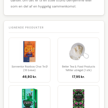
uanset om det er til en stille stund derhjemme eller
som en del af en hyggelig sammenkomst.
LIGNENDE PRODUKTER
Sonnentor Rooibos Chai Te Ø
Better Tea & Food Products
(18 breve)
Tefilter ubleget (1 stk)
46,80 kr.
17,95 kr.