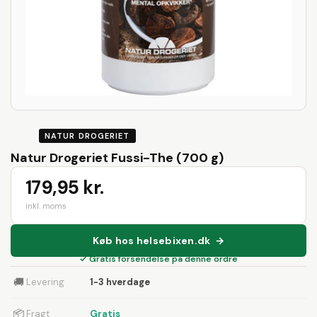
NATUR DROGERIET
Natur Drogeriet Fussi-The (700 g)
179,95 kr.
inkl. moms
Køb hos helsebixen.dk →
✓ Gratis forsendelse på denne ordre
🚚
Levering
1-3 hverdage
📦
Fragt
Gratis