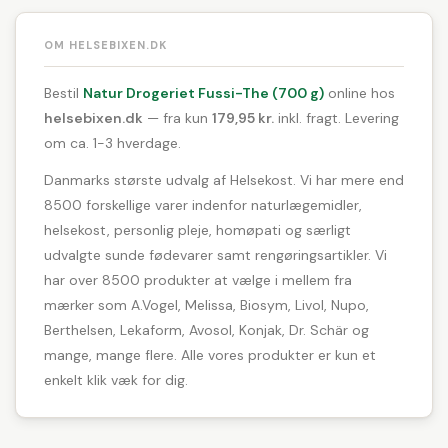
OM HELSEBIXEN.DK
Bestil
Natur Drogeriet Fussi-The (700 g)
online hos
helsebixen.dk
— fra kun
179,95 kr.
inkl. fragt. Levering
om ca. 1-3 hverdage.
Danmarks største udvalg af Helsekost. Vi har mere end
8500 forskellige varer indenfor naturlægemidler,
helsekost, personlig pleje, homøpati og særligt
udvalgte sunde fødevarer samt rengøringsartikler. Vi
har over 8500 produkter at vælge i mellem fra
mærker som A.Vogel, Melissa, Biosym, Livol, Nupo,
Berthelsen, Lekaform, Avosol, Konjak, Dr. Schär og
mange, mange flere. Alle vores produkter er kun et
enkelt klik væk for dig.