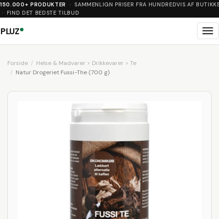
150.000+ PRODUKTER
· SAMMENLIGN PRISER FRA HUNDREDVIS AF BUTIKK
· FIND DET BEDSTE TILBUD
PLUZ
Me
Forside
Helse & Madvarer > Drikkevarer > Te
Natur Drogeriet Fussi-The (700 g)