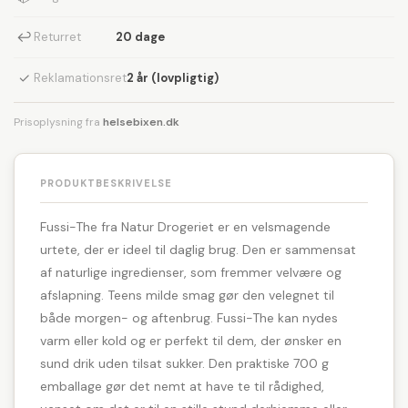
↩
Returret
20 dage
✓
Reklamationsret
2 år (lovpligtig)
Prisoplysning fra
helsebixen.dk
PRODUKTBESKRIVELSE
Fussi-The fra Natur Drogeriet er en velsmagende
urtete, der er ideel til daglig brug. Den er sammensat
af naturlige ingredienser, som fremmer velvære og
afslapning. Teens milde smag gør den velegnet til
både morgen- og aftenbrug. Fussi-The kan nydes
varm eller kold og er perfekt til dem, der ønsker en
sund drik uden tilsat sukker. Den praktiske 700 g
emballage gør det nemt at have te til rådighed,