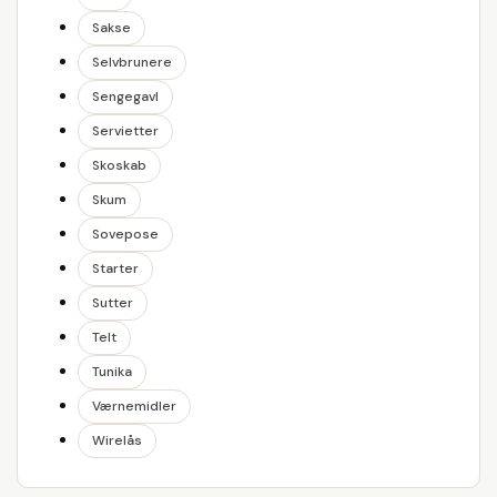
Sakse
Selvbrunere
Sengegavl
Servietter
Skoskab
Skum
Sovepose
Starter
Sutter
Telt
Tunika
Værnemidler
Wirelås