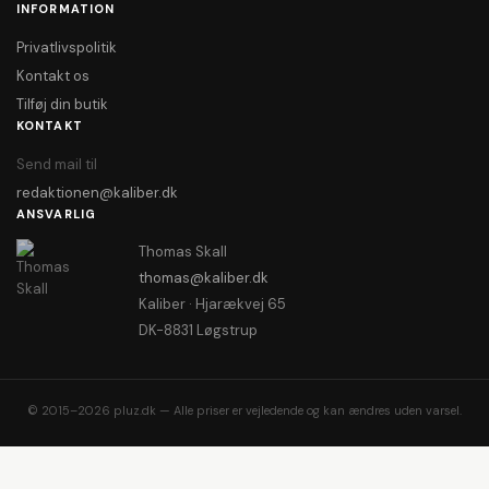
INFORMATION
Privatlivspolitik
Kontakt os
Tilføj din butik
KONTAKT
Send mail til
redaktionen@kaliber.dk
ANSVARLIG
Thomas Skall
thomas@kaliber.dk
Kaliber · Hjarækvej 65
DK-8831 Løgstrup
© 2015–2026 pluz.dk — Alle priser er vejledende og kan ændres uden varsel.