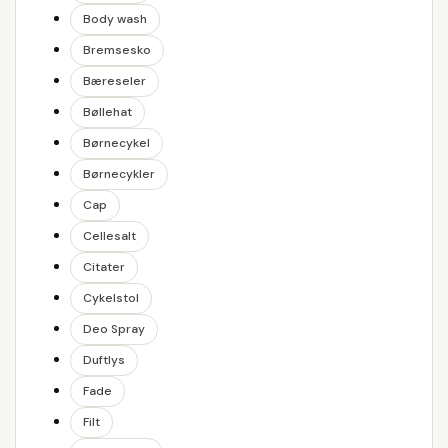
Body wash
Bremsesko
Bæreseler
Bøllehat
Børnecykel
Børnecykler
Cap
Cellesalt
Citater
Cykelstol
Deo Spray
Duftlys
Fade
Filt