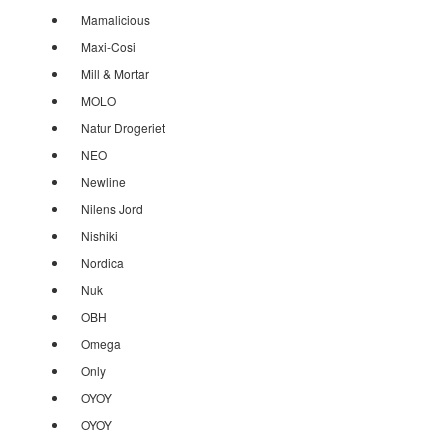
Mamalicious
Maxi-Cosi
Mill & Mortar
MOLO
Natur Drogeriet
NEO
Newline
Nilens Jord
Nishiki
Nordica
Nuk
OBH
Omega
Only
OYOY
OYOY