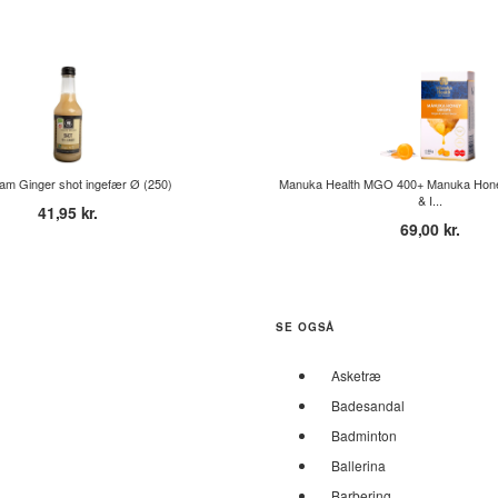
am Ginger shot ingefær Ø (250)
Manuka Health MGO 400+ Manuka Hone
& I...
41,95 kr.
69,00 kr.
SE OGSÅ
Asketræ
Badesandal
Badminton
Ballerina
Barbering