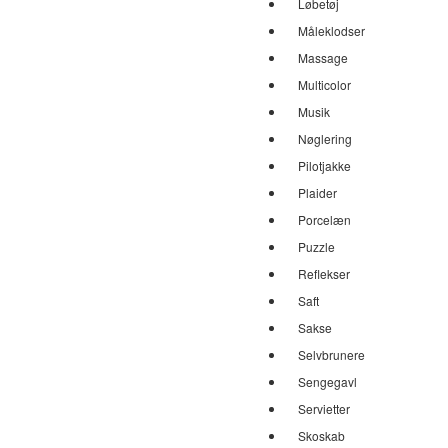
Løbetøj
Måleklodser
Massage
Multicolor
Musik
Nøglering
Pilotjakke
Plaider
Porcelæn
Puzzle
Reflekser
Saft
Sakse
Selvbrunere
Sengegavl
Servietter
Skoskab