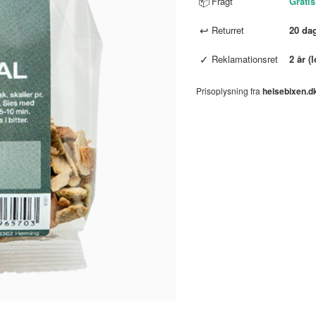
📦
Fragt
Gratis
↩
Returret
20 da
✓
Reklamationsret
2 år (
Prisoplysning fra
helsebixen.d