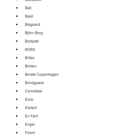
Ball
Basil
Bisgaard
Björn Borg
Bodylab
BOSS
Britax
Brixton
Broste Copenhagen
Bundgaard
Camelbak
Ecco
Elefant
En Fant
Engel
Fixoni