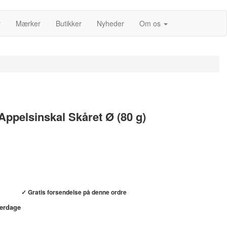
r
Mærker
Butikker
Nyheder
Om os
Appelsinskal Skåret Ø (80 g)
Køb hos helsebixen.dk →
✓ Gratis forsendelse på denne ordre
verdage