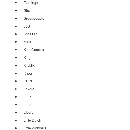
Flamingo
Giro
Greenpeople
JBS
Joha Uld
Kask
Kids Concept
King
Klickfix
Knog
Laurel
Lavera
Leitz
Leitz
Libero
Little Dutch
Little Wonders