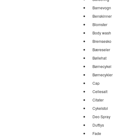
Barnevogn
Benskinner
Blomster
Body wash
Bremsesko
Bæreseler
Bøllehat
Børnecykel
Børnecykler
Cap
Cellesalt
Citater
Cykelstol
Deo Spray
Duftlys
Fade