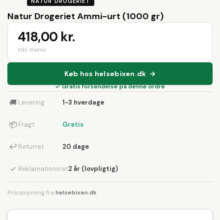
NATUR DROGERIET
Natur Drogeriet Ammi-urt (1000 gr)
418,00 kr.
inkl. moms
Køb hos helsebixen.dk →
✓ Gratis forsendelse på denne ordre
🚚
Levering
1-3 hverdage
📦
Fragt
Gratis
↩
Returret
20 dage
✓
Reklamationsret
2 år (lovpligtig)
Prisoplysning fra
helsebixen.dk