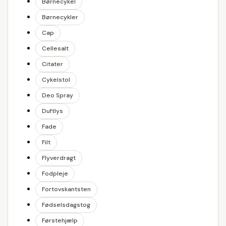
Børnecykel
Børnecykler
Cap
Cellesalt
Citater
Cykelstol
Deo Spray
Duftlys
Fade
Filt
Flyverdragt
Fodpleje
Fortovskantsten
Fødselsdagstog
Førstehjælp