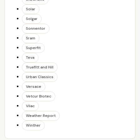
Solar
Solgar
Sonnentor
Sram
Superfit
Teva
Truefitt and Hill
Urban Classics
Versace
Vetcur Biotec
Vilac
Weather Report
Winther