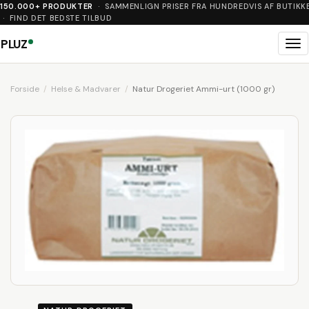
150.000+ PRODUKTER
· SAMMENLIGN PRISER FRA HUNDREDVIS AF BUTIKK
· FIND DET BEDSTE TILBUD
PLUZ
Me
Forside
Helse & Madvarer
Natur Drogeriet Ammi-urt (1000 gr)