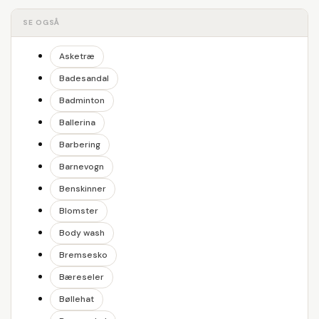
SE OGSÅ
Asketræ
Badesandal
Badminton
Ballerina
Barbering
Barnevogn
Benskinner
Blomster
Body wash
Bremsesko
Bæreseler
Bøllehat