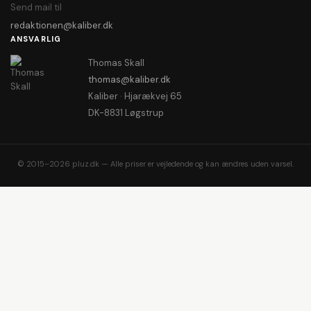
Send mail til
redaktionen@kaliber.dk
ANSVARLIG
Thomas Skall
thomas@kaliber.dk
Kaliber · Hjarækvej 65
DK-8831 Løgstrup
© 2015–2026 pluz.dk — Alle priser er vejledende og kan ændres uden varsel.