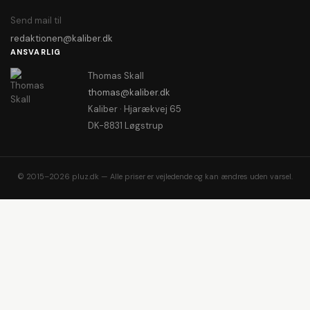
Send mail til
redaktionen@kaliber.dk
ANSVARLIG
Thomas Skall
thomas@kaliber.dk
Kaliber · Hjarækvej 65
DK-8831 Løgstrup
© 2015–2026 pluz.dk — Alle priser er vejledende og kan ændres uden varsel.