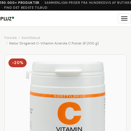
150.000+ PRODUKTER
· SAMMENLIGN PRISER FRA HUNDREDVIS AF BUTIKK
· FIND DET BEDSTE TILBUD
PLUZ
Me
Forside
Kosttilskud
Natur Drogeriet C-Vitamin Acerola C Pulver Ø (100 g)
-20%