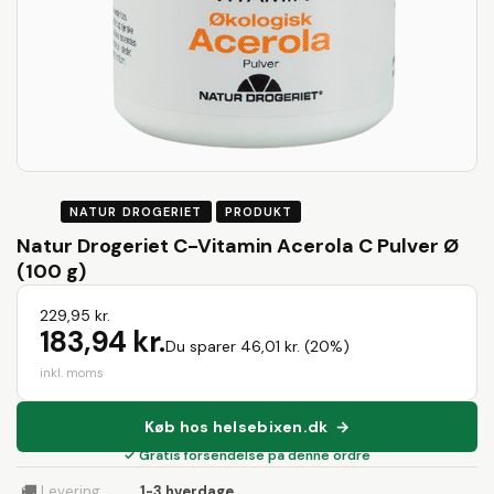
NATUR DROGERIET
PRODUKT
Natur Drogeriet C-Vitamin Acerola C Pulver Ø
(100 g)
229,95 kr.
183,94 kr.
Du sparer 46,01 kr. (20%)
inkl. moms
Køb hos helsebixen.dk →
✓ Gratis forsendelse på denne ordre
🚚
Levering
1-3 hverdage