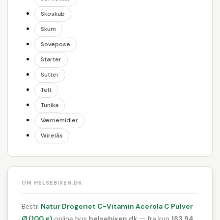
Skoskab
Skum
Sovepose
Starter
Sutter
Telt
Tunika
Værnemidler
Wirelås
OM HELSEBIXEN.DK
Bestil
Natur Drogeriet C-Vitamin Acerola C Pulver
Ø (100 g)
online hos
helsebixen.dk
— fra kun
183,94