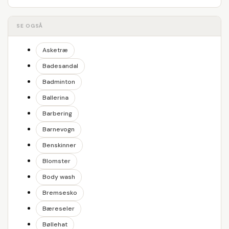
SE OGSÅ
Asketræ
Badesandal
Badminton
Ballerina
Barbering
Barnevogn
Benskinner
Blomster
Body wash
Bremsesko
Bæreseler
Bøllehat