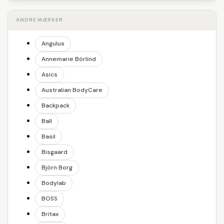
ANDRE MÆRKER
Angulus
Annemarie Börlind
Asics
Australian BodyCare
Backpack
Ball
Basil
Bisgaard
Björn Borg
Bodylab
BOSS
Britax