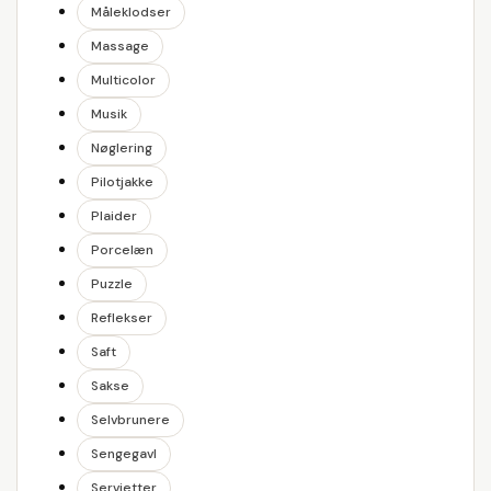
Måleklodser
Massage
Multicolor
Musik
Nøglering
Pilotjakke
Plaider
Porcelæn
Puzzle
Reflekser
Saft
Sakse
Selvbrunere
Sengegavl
Servietter