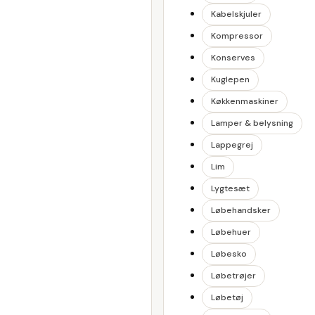
Kabelskjuler
Kompressor
Konserves
Kuglepen
Køkkenmaskiner
Lamper & belysning
Lappegrej
Lim
Lygtesæt
Løbehandsker
Løbehuer
Løbesko
Løbetrøjer
Løbetøj