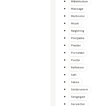
Måleklodser
Massage
Multicolor
Musik
Nøglering
Pilotjakke
Plaider
Porcelæn
Puzzle
Reflekser
Saft
Sakse
Selvbrunere
Sengegavl
Servietter