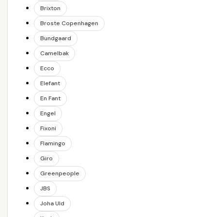
Brixton
Broste Copenhagen
Bundgaard
Camelbak
Ecco
Elefant
En Fant
Engel
Fixoni
Flamingo
Giro
Greenpeople
JBS
Joha Uld