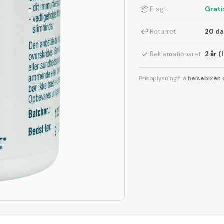
📦
Fragt
Grati
↩
Returret
20 d
✓
Reklamationsret
2 år (
Prisoplysning fra
helsebixen.