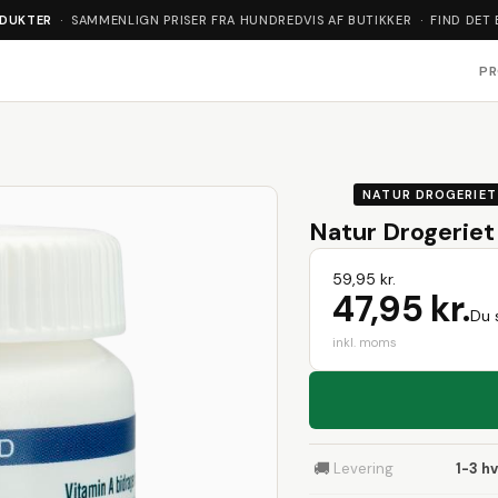
ODUKTER
· SAMMENLIGN PRISER FRA HUNDREDVIS AF BUTIKKER · FIND DET 
P
NATUR DROGERIET
Natur Drogeriet
59,95 kr.
47,95 kr.
Du 
inkl. moms
🚚
Levering
1-3 h