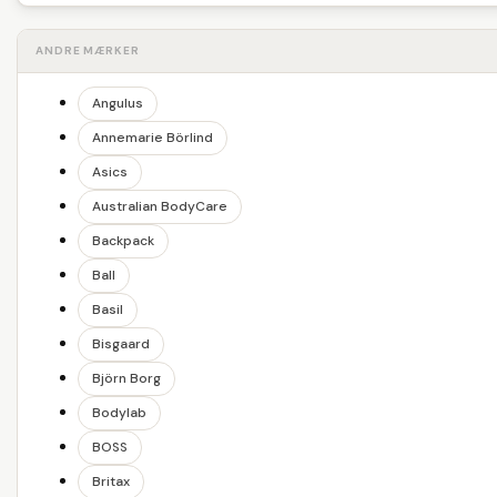
ANDRE MÆRKER
Angulus
Annemarie Börlind
Asics
Australian BodyCare
Backpack
Ball
Basil
Bisgaard
Björn Borg
Bodylab
BOSS
Britax