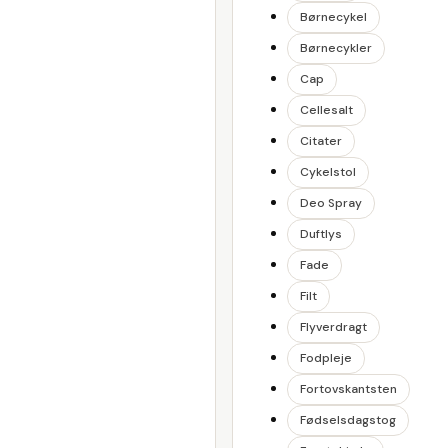
Børnecykel
Børnecykler
Cap
Cellesalt
Citater
Cykelstol
Deo Spray
Duftlys
Fade
Filt
Flyverdragt
Fodpleje
Fortovskantsten
Fødselsdagstog