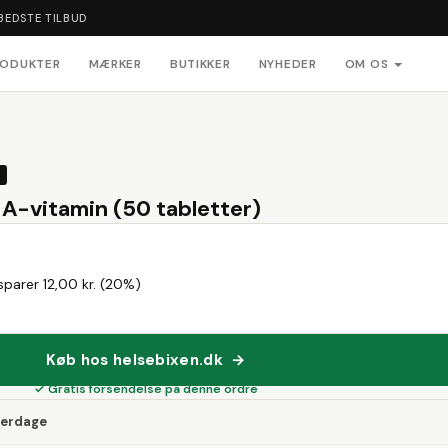
BEDSTE TILBUD
RODUKTER
MÆRKER
BUTIKKER
NYHEDER
OM OS
 A-vitamin (50 tabletter)
sparer 12,00 kr. (20%)
Køb hos helsebixen.dk →
✓ Gratis forsendelse på denne ordre
verdage