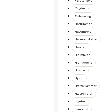
Førstehjælp
Gryder
Gulvmaling
Hårtrimmer
Havemøbler
Haveredskaber
Havesæt
Hjelmhuer
Hjemmesko
Husdyr
Hylde
Hæfteklammer
Hættetrøjer
Ingefær
Jumpsuit