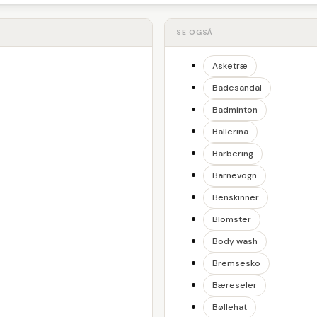
SE OGSÅ
Asketræ
Badesandal
Badminton
Ballerina
Barbering
Barnevogn
Benskinner
Blomster
Body wash
Bremsesko
Bæreseler
Bøllehat