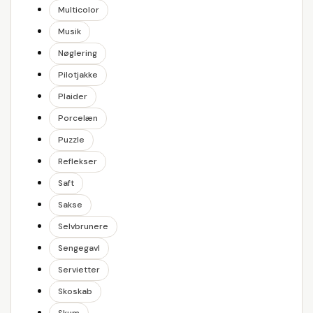
Multicolor
Musik
Nøglering
Pilotjakke
Plaider
Porcelæn
Puzzle
Reflekser
Saft
Sakse
Selvbrunere
Sengegavl
Servietter
Skoskab