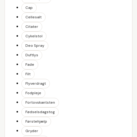
Cap
Cellesalt
Citater
Cykelstol
Deo Spray
Duftlys
Fade
Filt
Flyverdragt
Fodpleje
Fortovskantsten
Fødselsdagstog
Førstehjælp
Gryder