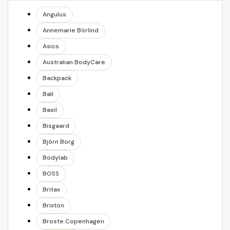
Angulus
Annemarie Börlind
Asics
Australian BodyCare
Backpack
Ball
Basil
Bisgaard
Björn Borg
Bodylab
BOSS
Britax
Brixton
Broste Copenhagen