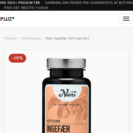
150.000+ PRODUKTER
· SAMMENLIGN PRISER FRA HUNDREDVIS AF BUTIKK
· FIND DET BEDSTE TILBUD
PLUZ
Me
Forside
Kosttilskud
Nani Ingefær (90 kapsler)
-10%