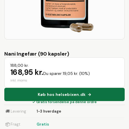
Nani Ingefær (90 kapsler)
188,00 kr.
168,95 kr.
Du sparer 19,05 kr. (10%)
inkl. moms
Køb hos helsebixen.dk →
✓ Gratis forsendelse på denne ordre
🚚
Levering
1-3 hverdage
📦
Fragt
Gratis