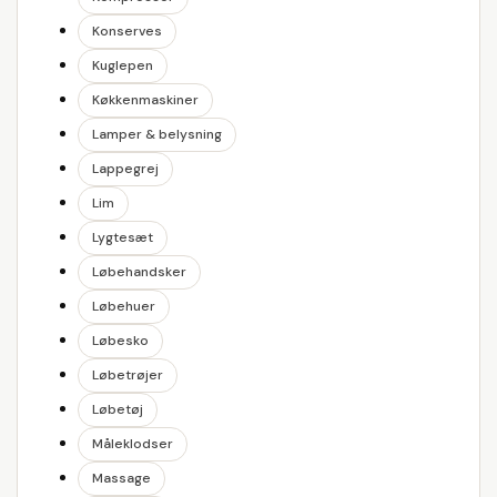
Konserves
Kuglepen
Køkkenmaskiner
Lamper & belysning
Lappegrej
Lim
Lygtesæt
Løbehandsker
Løbehuer
Løbesko
Løbetrøjer
Løbetøj
Måleklodser
Massage