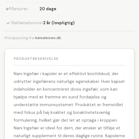
↩
Returret
20 dage
✓
Reklamationsret
2 år (lovpligtig)
Prisoplysning fra
helsebixen.dk
PRODUKTBESKRIVELSE
Nani Ingefær i kapsler er et effektivt kosttilskud, der
udnytter ingefærens naturlige egenskaber. Hver kapsel
indeholder en koncentreret dosis ingefær, som kan
hjælpe med at fremme en sund fordøjelse og
understøtte immunsystemet. Produktet er fremstillet
med fokus på høj kvalitet og bioaktivitetsvenlig
formulering, hvilket gør det let at optage i kroppen.
Nani Ingefær er ideel for dem, der ønsker at tilføje et
naturligt supplement til deres daglige rutine. Kapslerne