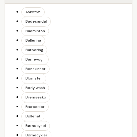
Asketræ
Badesandal
Badminton
Ballerina
Barbering
Barnevogn
Benskinner
Blomster
Body wash
Bremsesko
Bæreseler
Bøllehat
Børnecykel
Børnecykler