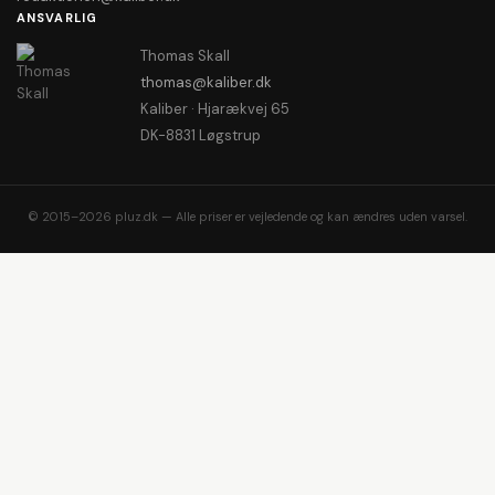
ANSVARLIG
Thomas Skall
thomas@kaliber.dk
Kaliber · Hjarækvej 65
DK-8831 Løgstrup
© 2015–2026 pluz.dk — Alle priser er vejledende og kan ændres uden varsel.