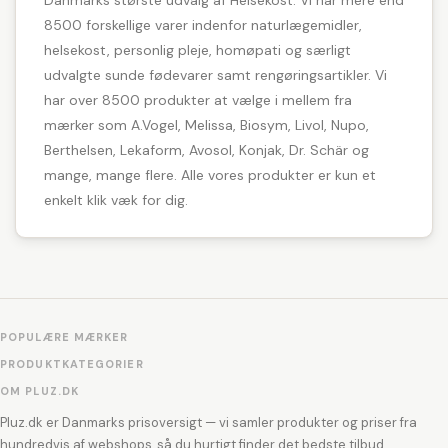
Danmarks største udvalg af Helsekost. Vi har mere end
8500 forskellige varer indenfor naturlægemidler,
helsekost, personlig pleje, homøpati og særligt
udvalgte sunde fødevarer samt rengøringsartikler. Vi
har over 8500 produkter at vælge i mellem fra
mærker som A.Vogel, Melissa, Biosym, Livol, Nupo,
Berthelsen, Lekaform, Avosol, Konjak, Dr. Schär og
mange, mange flere. Alle vores produkter er kun et
enkelt klik væk for dig.
POPULÆRE MÆRKER
PRODUKTKATEGORIER
OM PLUZ.DK
Pluz.dk er Danmarks prisoversigt — vi samler produkter og priser fra
hundredvis af webshops, så du hurtigt finder det bedste tilbud.