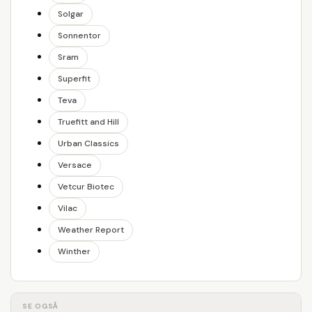
Solgar
Sonnentor
Sram
Superfit
Teva
Truefitt and Hill
Urban Classics
Versace
Vetcur Biotec
Vilac
Weather Report
Winther
SE OGSÅ