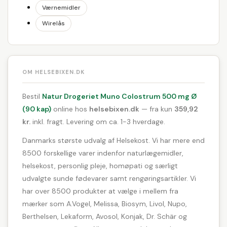
Værnemidler
Wirelås
OM HELSEBIXEN.DK
Bestil
Natur Drogeriet Muno Colostrum 500 mg Ø
(90 kap)
online hos
helsebixen.dk
— fra kun
359,92
kr.
inkl. fragt. Levering om ca. 1-3 hverdage.
Danmarks største udvalg af Helsekost. Vi har mere end
8500 forskellige varer indenfor naturlægemidler,
helsekost, personlig pleje, homøpati og særligt
udvalgte sunde fødevarer samt rengøringsartikler. Vi
har over 8500 produkter at vælge i mellem fra
mærker som A.Vogel, Melissa, Biosym, Livol, Nupo,
Berthelsen, Lekaform, Avosol, Konjak, Dr. Schär og