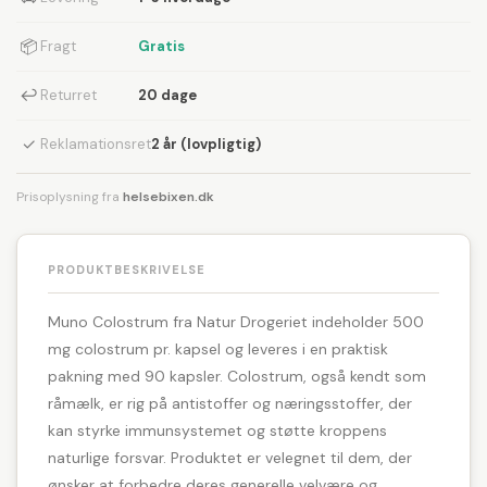
📦
Fragt
Gratis
↩
Returret
20 dage
✓
Reklamationsret
2 år (lovpligtig)
Prisoplysning fra
helsebixen.dk
PRODUKTBESKRIVELSE
Muno Colostrum fra Natur Drogeriet indeholder 500
mg colostrum pr. kapsel og leveres i en praktisk
pakning med 90 kapsler. Colostrum, også kendt som
råmælk, er rig på antistoffer og næringsstoffer, der
kan styrke immunsystemet og støtte kroppens
naturlige forsvar. Produktet er velegnet til dem, der
ønsker at forbedre deres generelle velvære og