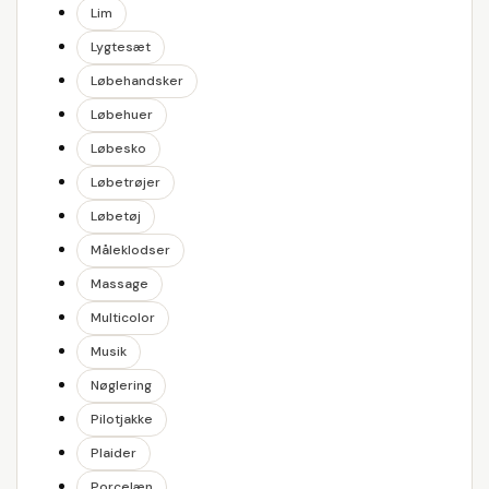
Lim
Lygtesæt
Løbehandsker
Løbehuer
Løbesko
Løbetrøjer
Løbetøj
Måleklodser
Massage
Multicolor
Musik
Nøglering
Pilotjakke
Plaider
Porcelæn