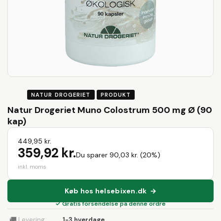
NATUR DROGERIET
PRODUKT
Natur Drogeriet Muno Colostrum 500 mg Ø (90
kap)
449,95 kr.
359,92 kr.
Du sparer 90,03 kr. (20%)
inkl. moms
Køb hos helsebixen.dk →
✓ Gratis forsendelse på denne ordre
🚚
Levering
1-3 hverdage