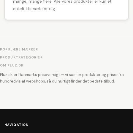
mange, mange flere. Alle vores produkter er kun et
enkelt klik væk for dig.
POPULÆRE MÆRKER
PRODUKTKATEGORIER
OM PLUZ.DK
Pluz.dk er Danmarks prisoversigt — vi samler produkter og priser fra
hundredvis af webshops, så du hurtigt finder det bedste tilbud.
NAVIGATION