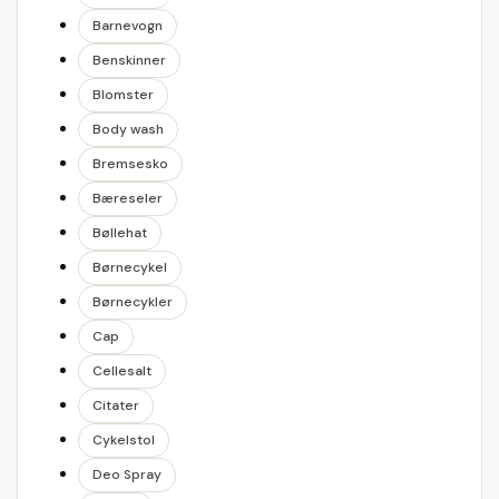
Barnevogn
Benskinner
Blomster
Body wash
Bremsesko
Bæreseler
Bøllehat
Børnecykel
Børnecykler
Cap
Cellesalt
Citater
Cykelstol
Deo Spray