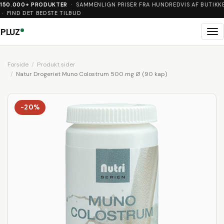
150.000+ PRODUKTER
· SAMMENLIGN PRISER FRA HUNDREDVIS AF BUTIKK
· FIND DET BEDSTE TILBUD
PLUZ
Me
Forside
Produkt sider
Natur Drogeriet Muno Colostrum 500 mg Ø (90 kap)
-20%