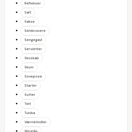
Reflekser
Saft
Sakse
Selvbrunere
Sengegavl
Servietter
Skoskab
Skum
Sovepose
Starter
Sutter
Telt
Tunika
Værnemidler
Wirelås