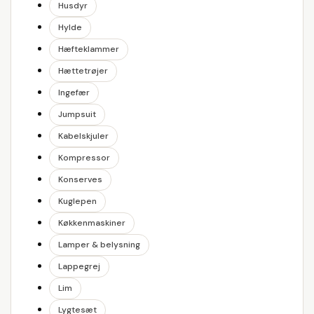
Husdyr
Hylde
Hæfteklammer
Hættetrøjer
Ingefær
Jumpsuit
Kabelskjuler
Kompressor
Konserves
Kuglepen
Køkkenmaskiner
Lamper & belysning
Lappegrej
Lim
Lygtesæt