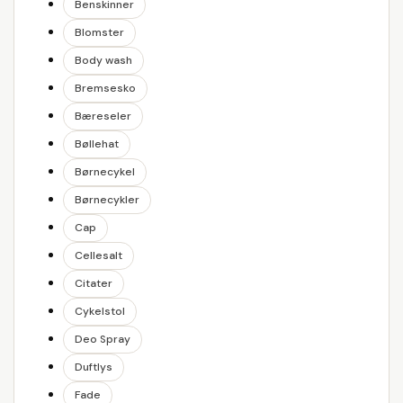
Benskinner
Blomster
Body wash
Bremsesko
Bæreseler
Bøllehat
Børnecykel
Børnecykler
Cap
Cellesalt
Citater
Cykelstol
Deo Spray
Duftlys
Fade