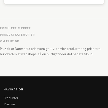
POPULÆRE MÆRKER
PRODUKTKATEGORIER
OM PLUZ.DK
Pluz.dk er Danmarks prisoversigt — vi samler produkter og priser fra
hundredvis af webshops, så du hurtigt finder det bedste tilbud.
NAVIGATION
Produkter
Mærker