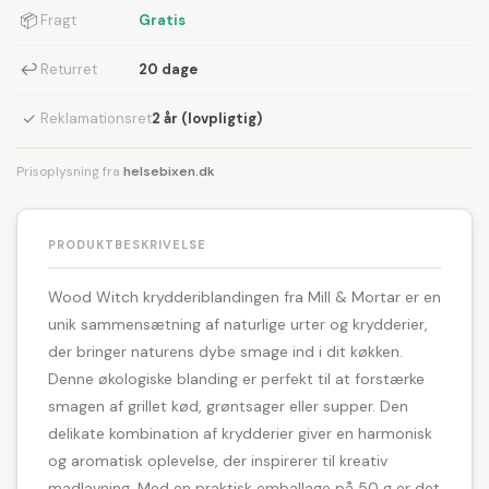
📦
Fragt
Gratis
↩
Returret
20 dage
✓
Reklamationsret
2 år (lovpligtig)
Prisoplysning fra
helsebixen.dk
PRODUKTBESKRIVELSE
Wood Witch krydderiblandingen fra Mill & Mortar er en
unik sammensætning af naturlige urter og krydderier,
der bringer naturens dybe smage ind i dit køkken.
Denne økologiske blanding er perfekt til at forstærke
smagen af grillet kød, grøntsager eller supper. Den
delikate kombination af krydderier giver en harmonisk
og aromatisk oplevelse, der inspirerer til kreativ
madlavning. Med en praktisk emballage på 50 g er det