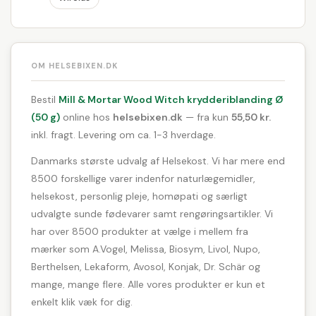
OM HELSEBIXEN.DK
Bestil
Mill & Mortar Wood Witch krydderiblanding Ø
(50 g)
online hos
helsebixen.dk
— fra kun
55,50 kr.
inkl. fragt. Levering om ca. 1-3 hverdage.
Danmarks største udvalg af Helsekost. Vi har mere end
8500 forskellige varer indenfor naturlægemidler,
helsekost, personlig pleje, homøpati og særligt
udvalgte sunde fødevarer samt rengøringsartikler. Vi
har over 8500 produkter at vælge i mellem fra
mærker som A.Vogel, Melissa, Biosym, Livol, Nupo,
Berthelsen, Lekaform, Avosol, Konjak, Dr. Schär og
mange, mange flere. Alle vores produkter er kun et
enkelt klik væk for dig.