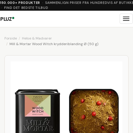
150.000+ PRODUKTER
· SAMMENLIGN PRISER FRA HUNDREDVIS AF BUTIKK
· FIND DET BEDSTE TILBUD
PLUZ
Me
Forside
Helse & Madvarer
Mill & Mortar Wood Witch krydderiblanding Ø (50 g)