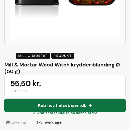
MILL & MORTAR
PRODUKT
Mill & Mortar Wood Witch krydderiblanding Ø
(50 g)
55,50 kr.
inkl. moms
Køb hos helsebixen.dk →
✓ Gratis forsendelse på denne ordre
🚚
Levering
1-3 hverdage