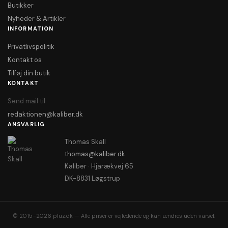
Butikker
Nyheder & Artikler
INFORMATION
Privatlivspolitik
Kontakt os
Tilføj din butik
KONTAKT
Send mail til
redaktionen@kaliber.dk
ANSVARLIG
Thomas Skall
thomas@kaliber.dk
Kaliber · Hjarækvej 65
DK-8831 Løgstrup
© 2015–2026 pluz.dk — Alle priser er vejledende og kan ændres uden varsel.