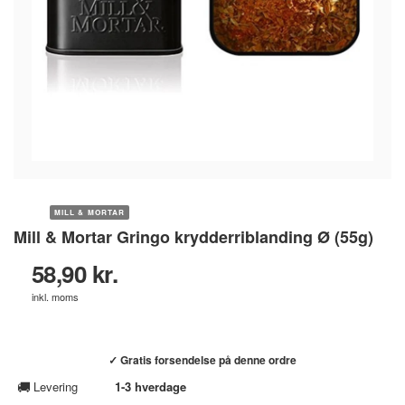
MILL & MORTAR
Mill & Mortar Gringo krydderriblanding Ø (55g)
58,90 kr.
inkl. moms
Køb hos helsebixen.dk →
✓ Gratis forsendelse på denne ordre
🚚
Levering
1-3 hverdage