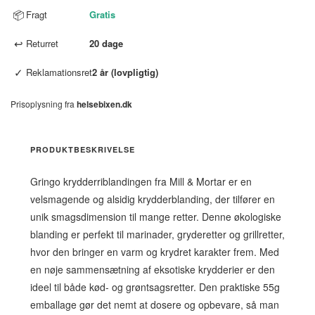
📦
Fragt
Gratis
↩
Returret
20 dage
✓
Reklamationsret
2 år (lovpligtig)
Prisoplysning fra
helsebixen.dk
PRODUKTBESKRIVELSE
Gringo krydderriblandingen fra Mill & Mortar er en
velsmagende og alsidig krydderblanding, der tilfører en
unik smagsdimension til mange retter. Denne økologiske
blanding er perfekt til marinader, gryderetter og grillretter,
hvor den bringer en varm og krydret karakter frem. Med
en nøje sammensætning af eksotiske krydderier er den
ideel til både kød- og grøntsagsretter. Den praktiske 55g
emballage gør det nemt at dosere og opbevare, så man