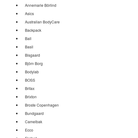
Annemarie Börlind
Asics
Australian BodyCare
Backpack
Ball
Basil
Bisgaard
Björn Borg
Bodylab
BOSS
Britax
Brixton
Broste Copenhagen
Bundgaard
Camelbak
Ecco