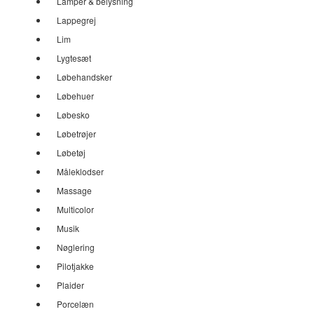
Lamper & belysning
Lappegrej
Lim
Lygtesæt
Løbehandsker
Løbehuer
Løbesko
Løbetrøjer
Løbetøj
Måleklodser
Massage
Multicolor
Musik
Nøglering
Pilotjakke
Plaider
Porcelæn