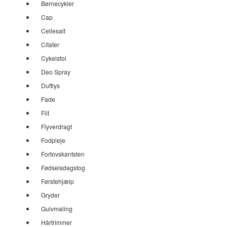
Børnecykler
Cap
Cellesalt
Citater
Cykelstol
Deo Spray
Duftlys
Fade
Filt
Flyverdragt
Fodpleje
Fortovskantsten
Fødselsdagstog
Førstehjælp
Gryder
Gulvmaling
Hårtrimmer