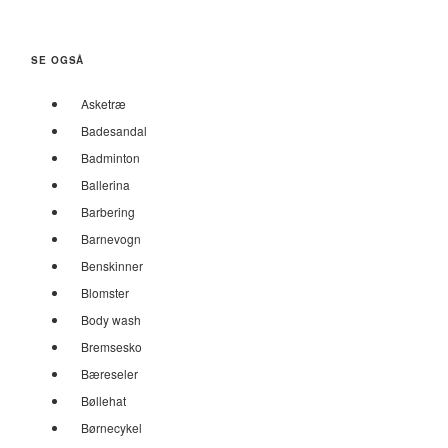
SE OGSÅ
Asketræ
Badesandal
Badminton
Ballerina
Barbering
Barnevogn
Benskinner
Blomster
Body wash
Bremsesko
Bæreseler
Bøllehat
Børnecykel