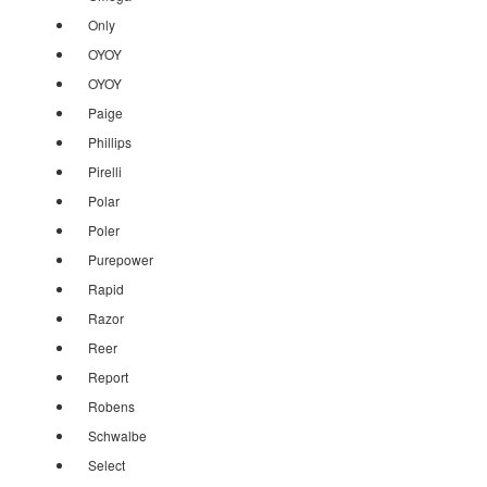
Only
OYOY
OYOY
Paige
Phillips
Pirelli
Polar
Poler
Purepower
Rapid
Razor
Reer
Report
Robens
Schwalbe
Select