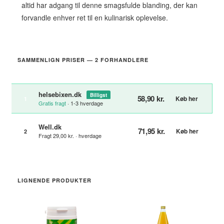
altid har adgang til denne smagsfulde blanding, der kan
forvandle enhver ret til en kulinarisk oplevelse.
SAMMENLIGN PRISER — 2 FORHANDLERE
helsebixen.dk
Billigst
58,90 kr.
Køb her
1
Gratis fragt
· 1-3 hverdage
Well.dk
71,95 kr.
Køb her
2
Fragt 29,00 kr. · hverdage
LIGNENDE PRODUKTER