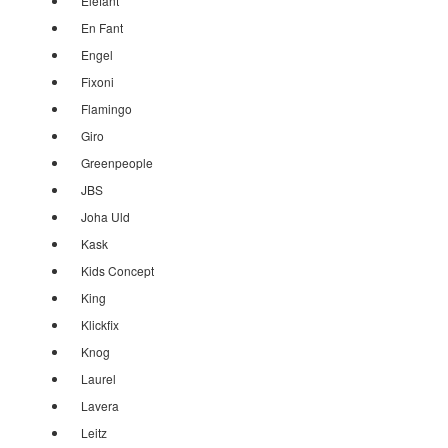
Elefant
En Fant
Engel
Fixoni
Flamingo
Giro
Greenpeople
JBS
Joha Uld
Kask
Kids Concept
King
Klickfix
Knog
Laurel
Lavera
Leitz