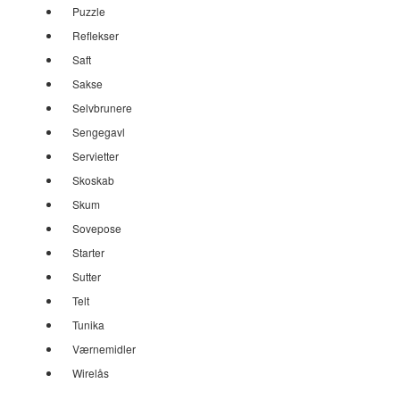
Puzzle
Reflekser
Saft
Sakse
Selvbrunere
Sengegavl
Servietter
Skoskab
Skum
Sovepose
Starter
Sutter
Telt
Tunika
Værnemidler
Wirelås