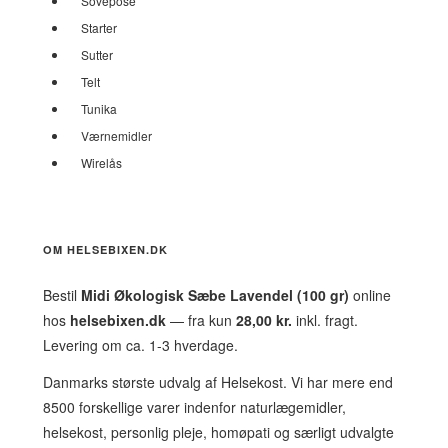
Sovepose
Starter
Sutter
Telt
Tunika
Værnemidler
Wirelås
OM HELSEBIXEN.DK
Bestil
Midi Økologisk Sæbe Lavendel (100 gr)
online
hos
helsebixen.dk
— fra kun
28,00 kr.
inkl. fragt.
Levering om ca. 1-3 hverdage.
Danmarks største udvalg af Helsekost. Vi har mere end
8500 forskellige varer indenfor naturlægemidler,
helsekost, personlig pleje, homøpati og særligt udvalgte