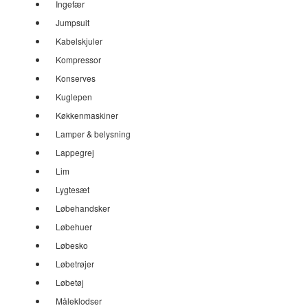
Ingefær
Jumpsuit
Kabelskjuler
Kompressor
Konserves
Kuglepen
Køkkenmaskiner
Lamper & belysning
Lappegrej
Lim
Lygtesæt
Løbehandsker
Løbehuer
Løbesko
Løbetrøjer
Løbetøj
Måleklodser