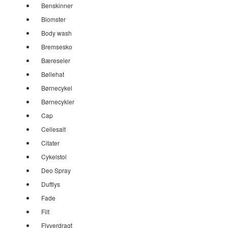
Benskinner
Blomster
Body wash
Bremsesko
Bæreseler
Bøllehat
Børnecykel
Børnecykler
Cap
Cellesalt
Citater
Cykelstol
Deo Spray
Duftlys
Fade
Filt
Flyverdragt