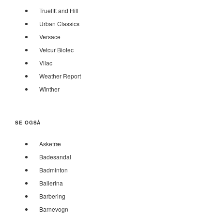
Truefitt and Hill
Urban Classics
Versace
Vetcur Biotec
Vilac
Weather Report
Winther
SE OGSÅ
Asketræ
Badesandal
Badminton
Ballerina
Barbering
Barnevogn