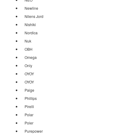
Newline
Nilens Jord
Nishiki
Nordica
Nuk
OBH
Omega
Only
OYOY
OYOY
Paige
Phillips
Pirelli
Polar
Poler
Purepower