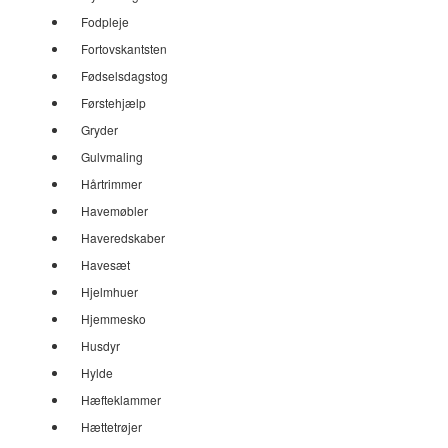
Fodpleje
Fortovskantsten
Fødselsdagstog
Førstehjælp
Gryder
Gulvmaling
Hårtrimmer
Havemøbler
Haveredskaber
Havesæt
Hjelmhuer
Hjemmesko
Husdyr
Hylde
Hæfteklammer
Hættetrøjer