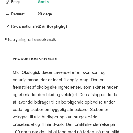
📦
Fragt
Gratis
↩
Returret
20 dage
✓
Reklamationsret
2 år (lovpligtig)
Prisoplysning fra
helsebixen.dk
PRODUKTBESKRIVELSE
Midi Økologisk Sæbe Lavendel er en skånsom og
naturlig sæbe, der er ideel til daglig brug. Den er
fremstillet af økologiske ingredienser, som skåner huden
og efterlader den blød og velplejet. Den afslappende duft
af lavendel bidrager til en beroligende oplevelse under
badet og skaber en hyggelig atmosfære. Sæben er
velegnet til alle hudtyper og kan bruges både i
brusebadet og til håndvask. Den praktiske størrelse på
100 gram gør den let at tage med på farten, så man altid