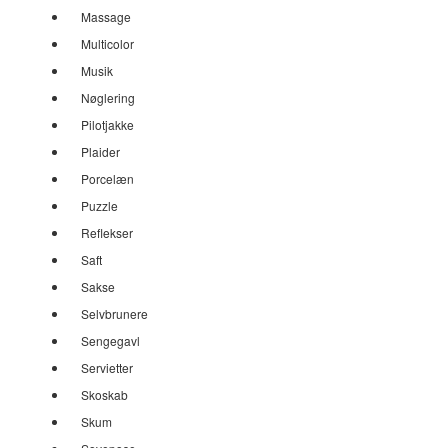
Massage
Multicolor
Musik
Nøglering
Pilotjakke
Plaider
Porcelæn
Puzzle
Reflekser
Saft
Sakse
Selvbrunere
Sengegavl
Servietter
Skoskab
Skum