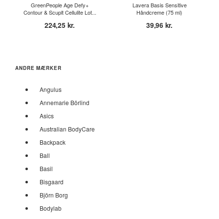
GreenPeople Age Defy+
Lavera Basis Sensitive
Contour & Scuplt Cellulite Lot...
Håndcreme (75 ml)
224,25 kr.
39,96 kr.
ANDRE MÆRKER
Angulus
Annemarie Börlind
Asics
Australian BodyCare
Backpack
Ball
Basil
Bisgaard
Björn Borg
Bodylab