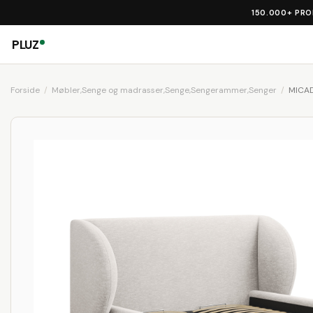
150.000+ PR
PLUZ
Forside
Møbler,Senge og madrasser,Senge,Sengerammer,Senger
MICAD