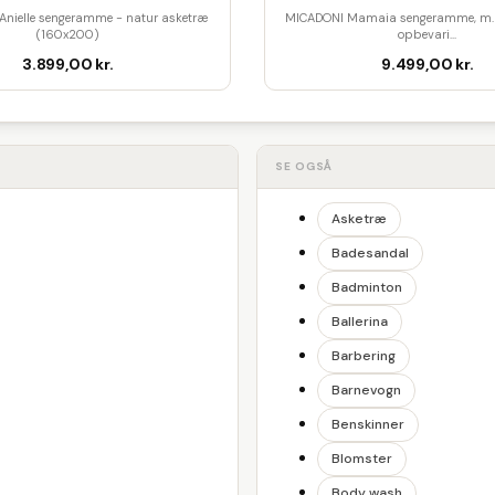
nielle sengeramme - natur asketræ
MICADONI Mamaia sengeramme, m. 
(160x200)
opbevari...
3.899,00 kr.
9.499,00 kr.
SE OGSÅ
Asketræ
Badesandal
Badminton
Ballerina
Barbering
Barnevogn
Benskinner
Blomster
Body wash