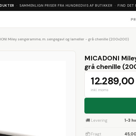
ODUKTER
· SAMMENLIGN PRISER FRA HUNDREDVIS AF BUTIKKER · FIND DET 
P
ONI Miley sengeramme, m. sengegavl og lameller - grå chenille (200x200)
MICADONI Miley 
grå chenille (2
12.289,00 
inkl. moms
🚚
Levering
1-3 h
📦
Fragt
45,00