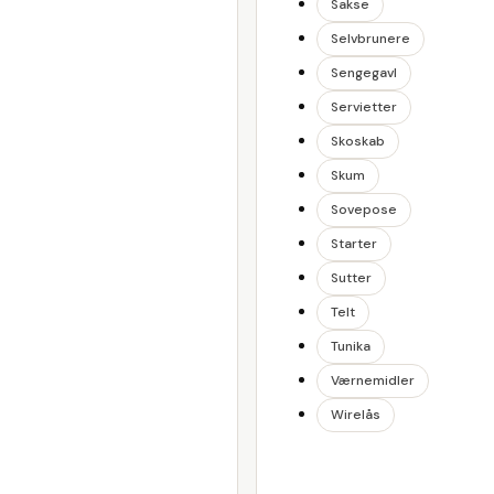
Sakse
Selvbrunere
Sengegavl
Servietter
Skoskab
Skum
Sovepose
Starter
Sutter
Telt
Tunika
Værnemidler
Wirelås