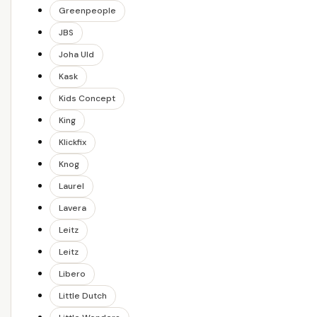
Greenpeople
JBS
Joha Uld
Kask
Kids Concept
King
Klickfix
Knog
Laurel
Lavera
Leitz
Leitz
Libero
Little Dutch