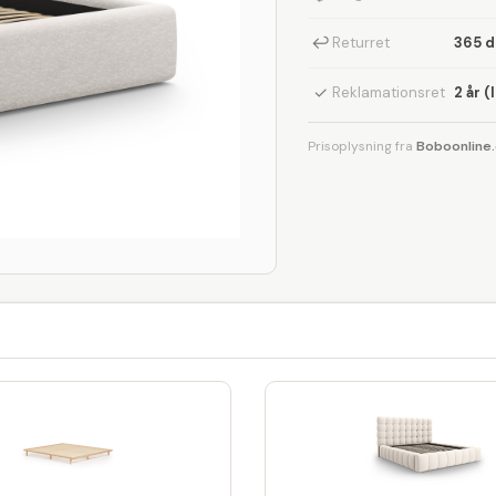
↩
Returret
365 
✓
Reklamationsret
2 år (
Prisoplysning fra
Boboonline