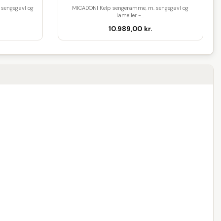
sengegavl og
MICADONI Kelp sengeramme, m. sengegavl og
lameller -...
10.989,00 kr.