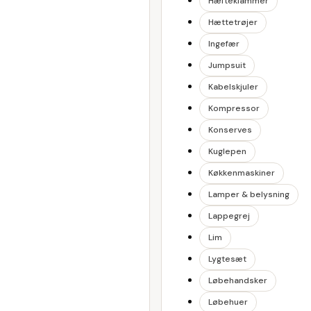
Hæfteklammer
Hættetrøjer
Ingefær
Jumpsuit
Kabelskjuler
Kompressor
Konserves
Kuglepen
Køkkenmaskiner
Lamper & belysning
Lappegrej
Lim
Lygtesæt
Løbehandsker
Løbehuer