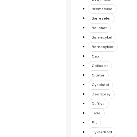
Bremsesko
Bæreseler
Bøllehat
Børnecykel
Børnecykler
Cap
Cellesalt
Citater
Cykelstol
Deo Spray
Duftlys
Fade
Filt
Flyverdragt