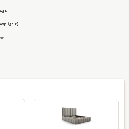
dage
lovpligtig)
.dk