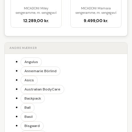
MICADONI Miley
MICADONI Mamaia
sengeramme, m. sengegavl
sengeramme, m. sengegavl
og lameller ...
og opbevari...
12.289,00 kr.
9.499,00 kr.
ANDRE MÆRKER
Angulus
Annemarie Börlind
Asics
Australian BodyCare
Backpack
Ball
Basil
Bisgaard