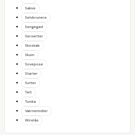
Sakse
Selvbrunere
Sengegavl
Servietter
Skoskab
Skum
Sovepose
Starter
Sutter
Telt
Tunika
Værnemidler
Wirelås