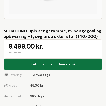
MICADONI Lupin sengeramme, m. sengegavl og
opbevaring - lysegrå struktur stof (140x200)
9.499,00 kr.
inkl. moms
Køb hos Boboonline.dk →
🚚
Levering
1-3 hverdage
📦
Fragt
45,00 kr.
↩
Returret
365 dage