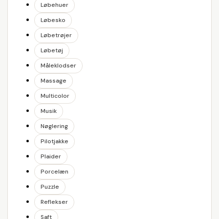
Løbehuer
Løbesko
Løbetrøjer
Løbetøj
Måleklodser
Massage
Multicolor
Musik
Nøglering
Pilotjakke
Plaider
Porcelæn
Puzzle
Reflekser
Saft