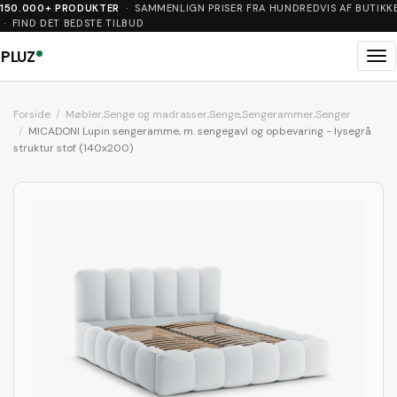
150.000+ PRODUKTER
· SAMMENLIGN PRISER FRA HUNDREDVIS AF BUTIKK
· FIND DET BEDSTE TILBUD
PLUZ
Me
Forside
Møbler,Senge og madrasser,Senge,Sengerammer,Senger
MICADONI Lupin sengeramme, m. sengegavl og opbevaring - lysegrå
struktur stof (140x200)