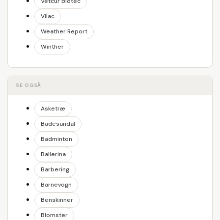
Vetcur Biotec
Vilac
Weather Report
Winther
SE OGSÅ
Asketræ
Badesandal
Badminton
Ballerina
Barbering
Barnevogn
Benskinner
Blomster