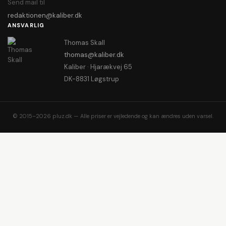
Send mail til
redaktionen@kaliber.dk
ANSVARLIG
Thomas Skall
thomas@kaliber.dk
Kaliber · Hjarækvej 65
DK-8831 Løgstrup
© 2015–2026 pluz.dk — Alle priser er vejledende og kan ændres uden varsel.