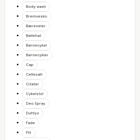
Body wash
Bremsesko
Bæreseler
Bøllehat
Børnecykel
Børnecykler
Cap
Cellesalt
Citater
Cykelstol
Deo Spray
Duftlys
Fade
Filt