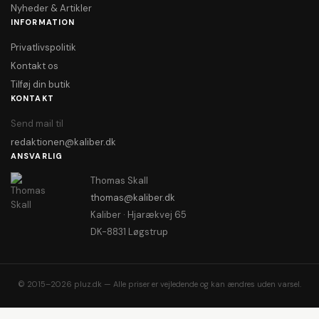
Nyheder & Artikler
INFORMATION
Privatlivspolitik
Kontakt os
Tilføj din butik
KONTAKT
Send mail til
redaktionen@kaliber.dk
ANSVARLIG
Thomas Skall
thomas@kaliber.dk
Kaliber · Hjarækvej 65
DK-8831 Løgstrup
© 2015–2026 pluz.dk — Alle priser er vejledende og kan ændres uden varsel.