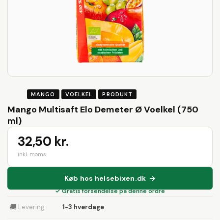
MANGO
VOELKEL
PRODUKT
Mango Multisaft Elo Demeter Ø Voelkel (750
ml)
32,50 kr.
inkl. moms
Køb hos helsebixen.dk →
✓ Gratis forsendelse på denne ordre
🚚
Levering
1-3 hverdage