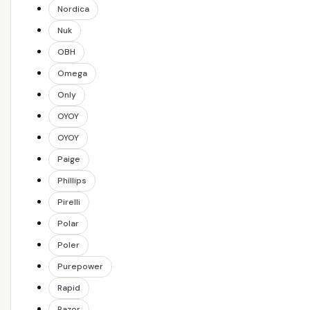
Nordica
Nuk
OBH
Omega
Only
OYOY
OYOY
Paige
Phillips
Pirelli
Polar
Poler
Purepower
Rapid
Razor