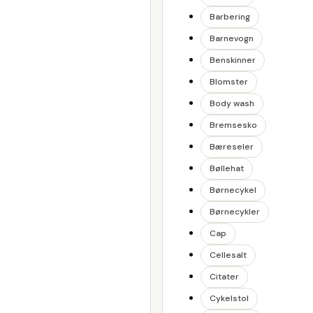
Barbering
Barnevogn
Benskinner
Blomster
Body wash
Bremsesko
Bæreseler
Bøllehat
Børnecykel
Børnecykler
Cap
Cellesalt
Citater
Cykelstol