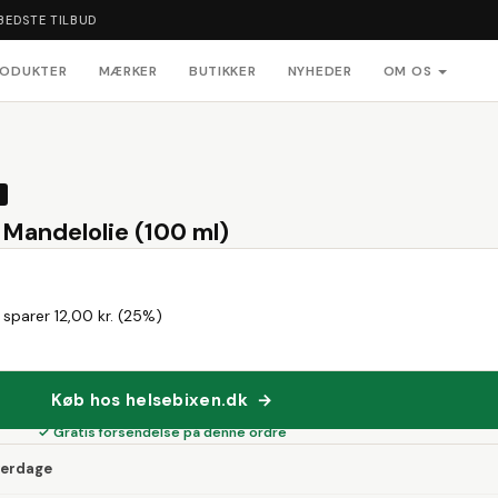
BEDSTE TILBUD
RODUKTER
MÆRKER
BUTIKKER
NYHEDER
OM OS
 Mandelolie (100 ml)
 sparer 12,00 kr. (25%)
Køb hos helsebixen.dk →
✓ Gratis forsendelse på denne ordre
verdage