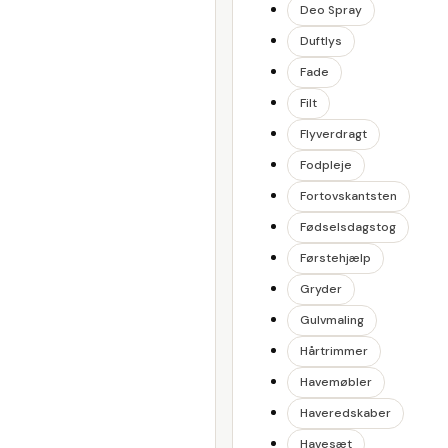
Deo Spray
Duftlys
Fade
Filt
Flyverdragt
Fodpleje
Fortovskantsten
Fødselsdagstog
Førstehjælp
Gryder
Gulvmaling
Hårtrimmer
Havemøbler
Haveredskaber
Havesæt