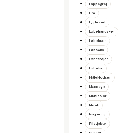
Lappegrej
Lim
Lygtesæt
Løbehandsker
Løbehuer
Løbesko
Løbetrøjer
Løbetøj
Måleklodser
Massage
Multicolor
Musik
Nøglering
Pilotjakke
Plaider