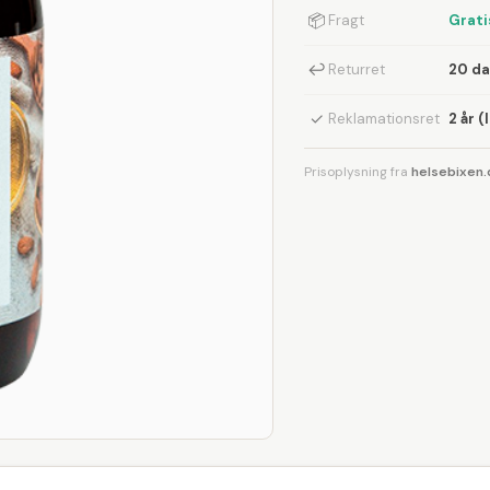
📦
Fragt
Grati
↩
Returret
20 d
✓
Reklamationsret
2 år (
Prisoplysning fra
helsebixen.