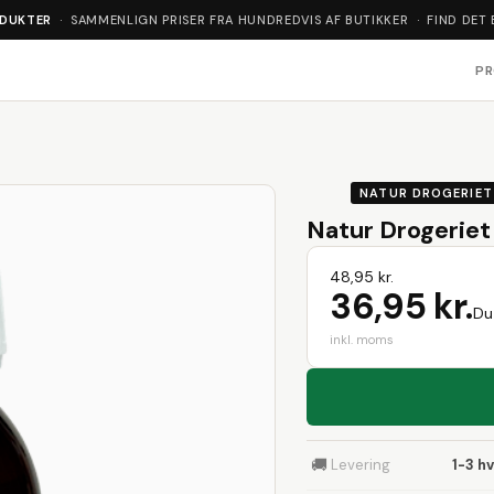
ODUKTER
· SAMMENLIGN PRISER FRA HUNDREDVIS AF BUTIKKER · FIND DET 
P
NATUR DROGERIET
Natur Drogeriet
48,95 kr.
36,95 kr.
Du
inkl. moms
🚚
Levering
1-3 h