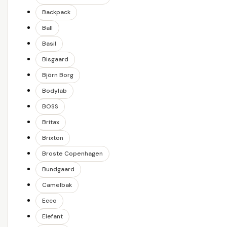
Backpack
Ball
Basil
Bisgaard
Björn Borg
Bodylab
BOSS
Britax
Brixton
Broste Copenhagen
Bundgaard
Camelbak
Ecco
Elefant