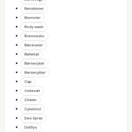
Benskinner
Blomster
Body wash
Bremsesko
Bæreseler
Bøllehat
Børnecykel
Børnecykler
Cap
Cellesalt
Citater
Cykelstol
Deo Spray
Duftlys