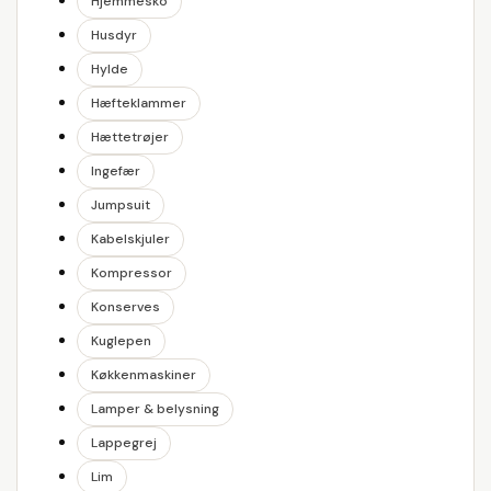
Hjemmesko
Husdyr
Hylde
Hæfteklammer
Hættetrøjer
Ingefær
Jumpsuit
Kabelskjuler
Kompressor
Konserves
Kuglepen
Køkkenmaskiner
Lamper & belysning
Lappegrej
Lim