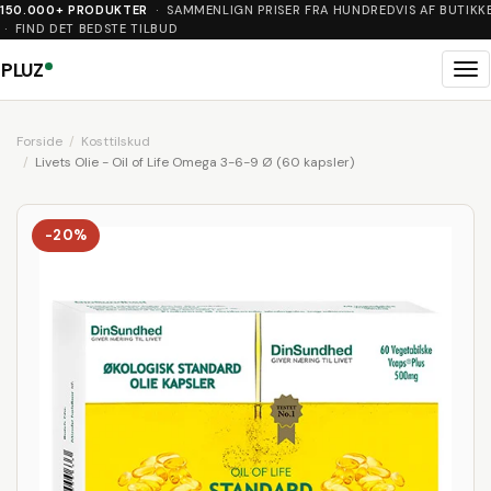
150.000+ PRODUKTER
· SAMMENLIGN PRISER FRA HUNDREDVIS AF BUTIKK
· FIND DET BEDSTE TILBUD
PLUZ
Me
Forside
Kosttilskud
Livets Olie - Oil of Life Omega 3-6-9 Ø (60 kapsler)
-20%