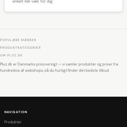
enkelt klik væk for dig.
POPULÆRE MÆRKER
PRODUKTKATEGORIER
OM PLUZ.DK
Pluz.dk er Danmarks prisoversigt — vi samler produkter og priser fra
hundredvis af webshops, så du hurtigt finder det bedste tilbud.
NAVIGATION
Produkter