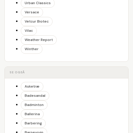
Urban Classics
Versace
Vetcur Biotec
Vilac
Weather Report
Winther
SE OGSÅ
Asketræ
Badesandal
Badminton
Ballerina
Barbering
Barnevogn