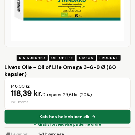
DIN SUNDHED
OIL OF LIFE
OMEGA
PRODUKT
Livets Olie - Oil of Life Omega 3-6-9 Ø (60
kapsler)
148,00 kr.
118,39 kr.
Du sparer 29,61 kr. (20%)
inkl. moms
Køb hos helsebixen.dk →
✓ Gratis forsendelse på denne ordre
🚚
Levering
1-3 hverdage