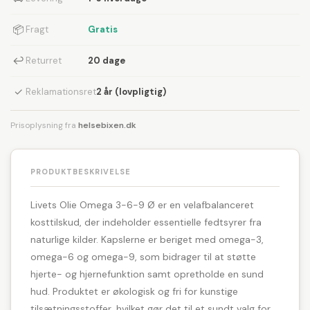
📦
Fragt
Gratis
↩
Returret
20 dage
✓
Reklamationsret
2 år (lovpligtig)
Prisoplysning fra
helsebixen.dk
PRODUKTBESKRIVELSE
Livets Olie Omega 3-6-9 Ø er en velafbalanceret
kosttilskud, der indeholder essentielle fedtsyrer fra
naturlige kilder. Kapslerne er beriget med omega-3,
omega-6 og omega-9, som bidrager til at støtte
hjerte- og hjernefunktion samt opretholde en sund
hud. Produktet er økologisk og fri for kunstige
tilsætningsstoffer, hvilket gør det til et sundt valg for