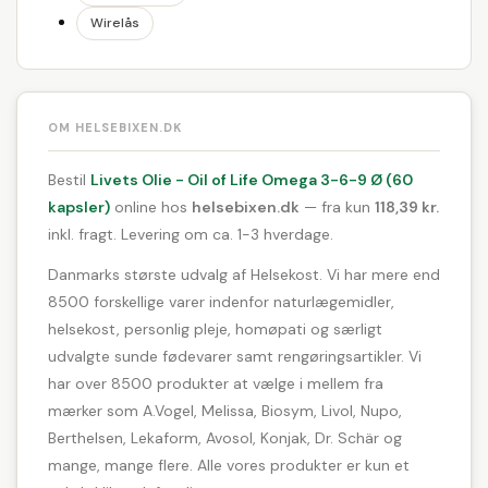
Wirelås
OM HELSEBIXEN.DK
Bestil
Livets Olie - Oil of Life Omega 3-6-9 Ø (60
kapsler)
online hos
helsebixen.dk
— fra kun
118,39 kr.
inkl. fragt. Levering om ca. 1-3 hverdage.
Danmarks største udvalg af Helsekost. Vi har mere end
8500 forskellige varer indenfor naturlægemidler,
helsekost, personlig pleje, homøpati og særligt
udvalgte sunde fødevarer samt rengøringsartikler. Vi
har over 8500 produkter at vælge i mellem fra
mærker som A.Vogel, Melissa, Biosym, Livol, Nupo,
Berthelsen, Lekaform, Avosol, Konjak, Dr. Schär og
mange, mange flere. Alle vores produkter er kun et