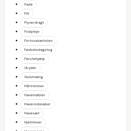
Fade
Filt
Flyverdragt
Fodpleje
Fortovskantsten
Fødselsdagstog
Førstehjælp
Gryder
Gulvmaling
Hårtrimmer
Havemøbler
Haveredskaber
Havesæt
Hjelmhuer