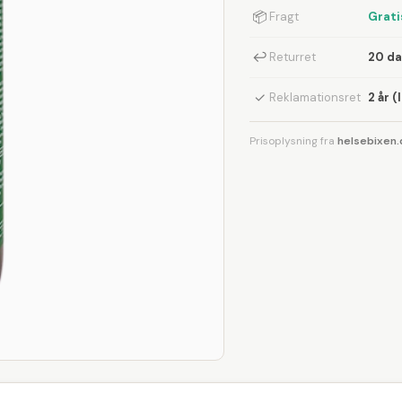
📦
Fragt
Grati
↩
Returret
20 d
✓
Reklamationsret
2 år (
Prisoplysning fra
helsebixen.