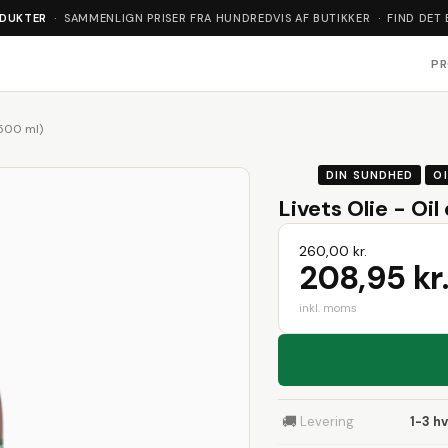
ODUKTER
· SAMMENLIGN PRISER FRA HUNDREDVIS AF BUTIKKER · FIND DET 
P
(500 ml)
DIN SUNDHED
OI
Livets Olie - Oi
260,00 kr.
208,95 kr.
inkl. moms
🚚
Levering
1-3 h