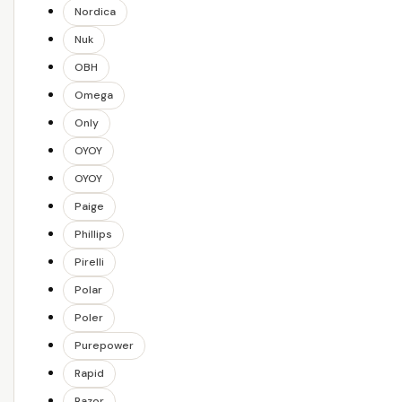
Nordica
Nuk
OBH
Omega
Only
OYOY
OYOY
Paige
Phillips
Pirelli
Polar
Poler
Purepower
Rapid
Razor