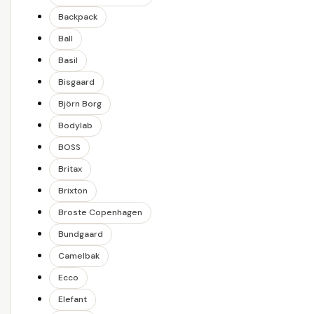
Backpack
Ball
Basil
Bisgaard
Björn Borg
Bodylab
BOSS
Britax
Brixton
Broste Copenhagen
Bundgaard
Camelbak
Ecco
Elefant