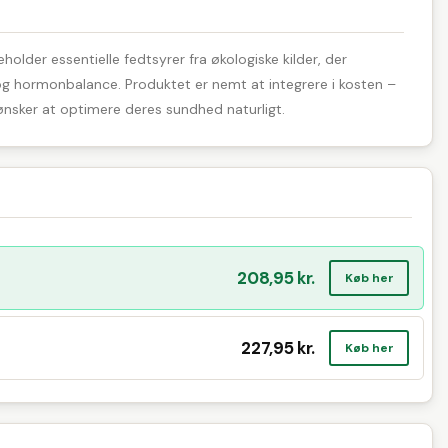
eholder essentielle fedtsyrer fra økologiske kilder, der
og hormonbalance. Produktet er nemt at integrere i kosten –
 ønsker at optimere deres sundhed naturligt.
208,95 kr.
Køb her
227,95 kr.
Køb her