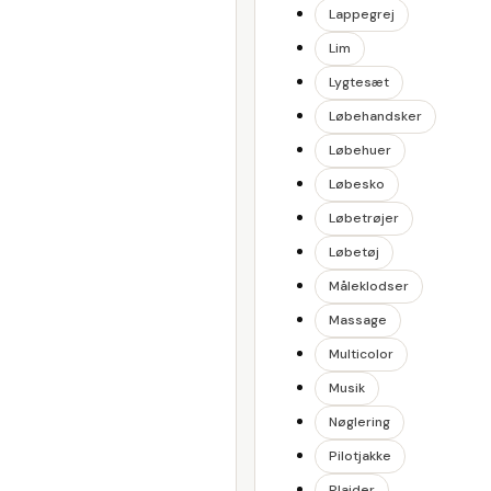
Lappegrej
Lim
Lygtesæt
Løbehandsker
Løbehuer
Løbesko
Løbetrøjer
Løbetøj
Måleklodser
Massage
Multicolor
Musik
Nøglering
Pilotjakke
Plaider