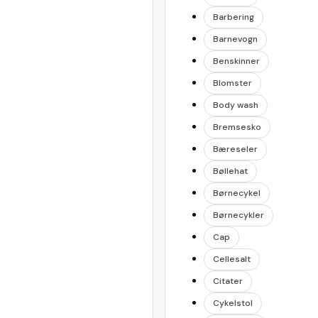
Barbering
Barnevogn
Benskinner
Blomster
Body wash
Bremsesko
Bæreseler
Bøllehat
Børnecykel
Børnecykler
Cap
Cellesalt
Citater
Cykelstol