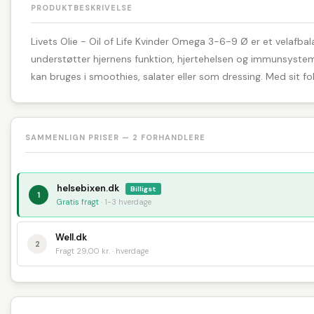
PRODUKTBESKRIVELSE
Livets Olie - Oil of Life Kvinder Omega 3-6-9 Ø er et velafbalan
understøtter hjernens funktion, hjertehelsen og immunsystem
kan bruges i smoothies, salater eller som dressing. Med sit f
SAMMENLIGN PRISER — 2 FORHANDLERE
helsebixen.dk
Billigst
1
Gratis fragt
· 1-3 hverdage
Well.dk
2
Fragt 29,00 kr. · hverdage