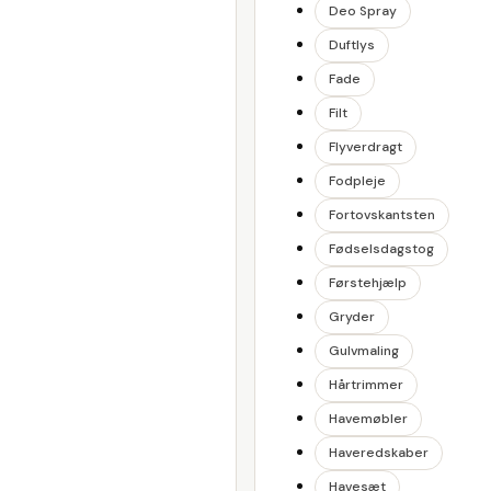
Deo Spray
Duftlys
Fade
Filt
Flyverdragt
Fodpleje
Fortovskantsten
Fødselsdagstog
Førstehjælp
Gryder
Gulvmaling
Hårtrimmer
Havemøbler
Haveredskaber
Havesæt