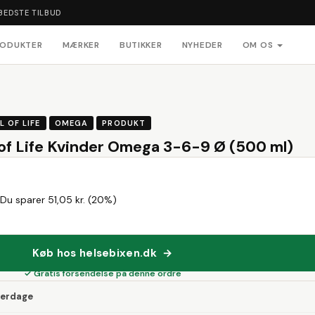
BEDSTE TILBUD
RODUKTER
MÆRKER
BUTIKKER
NYHEDER
OM OS
L OF LIFE
OMEGA
PRODUKT
l of Life Kvinder Omega 3-6-9 Ø (500 ml)
Du sparer 51,05 kr. (20%)
Køb hos helsebixen.dk →
✓ Gratis forsendelse på denne ordre
verdage