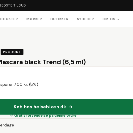
BEDSTE TILBUD
RODUKTER
MÆRKER
BUTIKKER
NYHEDER
OM OS
PRODUKT
ascara black Trend (6,5 ml)
sparer 7,00 kr. (8%)
Køb hos helsebixen.dk →
✓ Gratis forsendelse på denne ordre
verdage