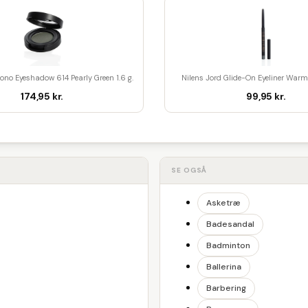
ono Eyeshadow 614 Pearly Green 1.6 g.
Nilens Jord Glide-On Eyeliner Warm 
174,95 kr.
99,95 kr.
SE OGSÅ
Asketræ
Badesandal
Badminton
Ballerina
Barbering