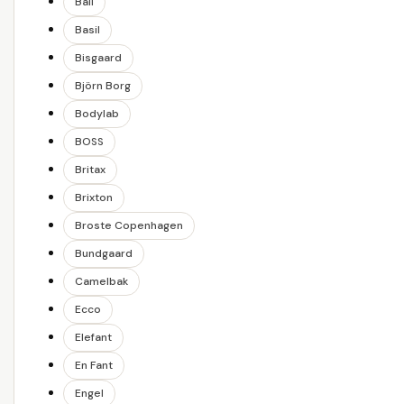
Ball
Basil
Bisgaard
Björn Borg
Bodylab
BOSS
Britax
Brixton
Broste Copenhagen
Bundgaard
Camelbak
Ecco
Elefant
En Fant
Engel