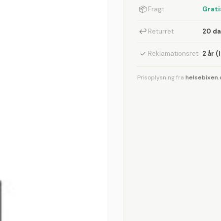
📦
Fragt
Grati
↩
Returret
20 d
✓
Reklamationsret
2 år (
Prisoplysning fra
helsebixen.