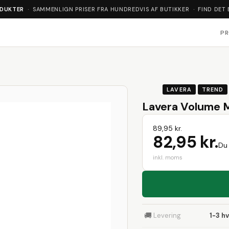
ODUKTER
· SAMMENLIGN PRISER FRA HUNDREDVIS AF BUTIKKER · FIND DET 
P
LAVERA
TREND
Lavera Volume M
89,95 kr.
82,95 kr.
Du 
inkl. moms
🚚
Levering
1-3 h