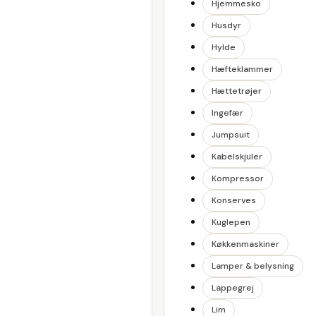
Hjemmesko
Husdyr
Hylde
Hæfteklammer
Hættetrøjer
Ingefær
Jumpsuit
Kabelskjuler
Kompressor
Konserves
Kuglepen
Køkkenmaskiner
Lamper & belysning
Lappegrej
Lim