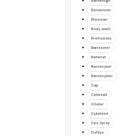
Barnevogn
Benskinner
Blomster
Body wash
Bremsesko
Bæreseler
Bøllehat
Børnecykel
Børnecykler
Cap
Cellesalt
Citater
Cykelstol
Deo Spray
Duftlys