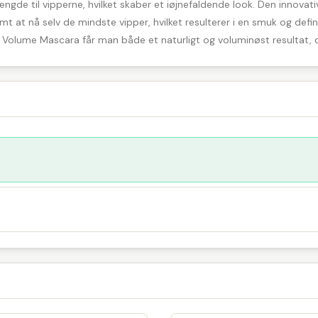
gde til vipperne, hvilket skaber et iøjnefaldende look. Den innovativ
t at nå selv de mindste vipper, hvilket resulterer i en smuk og definer
era Volume Mascara får man både et naturligt og voluminøst resultat, 