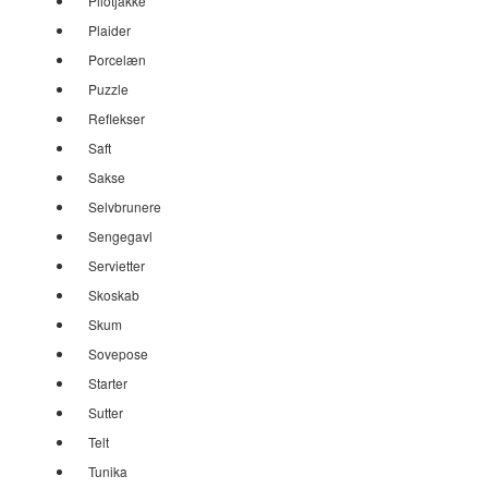
Pilotjakke
Plaider
Porcelæn
Puzzle
Reflekser
Saft
Sakse
Selvbrunere
Sengegavl
Servietter
Skoskab
Skum
Sovepose
Starter
Sutter
Telt
Tunika