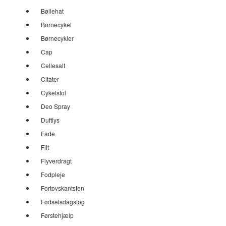
Bøllehat
Børnecykel
Børnecykler
Cap
Cellesalt
Citater
Cykelstol
Deo Spray
Duftlys
Fade
Filt
Flyverdragt
Fodpleje
Fortovskantsten
Fødselsdagstog
Førstehjælp