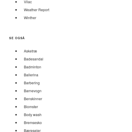
Vilac
Weather Report
Winther
SE OGSÅ
Asketræ
Badesandal
Badminton
Ballerina
Barbering
Barnevogn
Benskinner
Blomster
Body wash
Bremsesko
Bæreseler