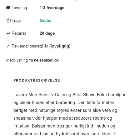
🚚
Levering
1-3 hverdage
📦
Fragt
Gratis
↩
Returret
20 dage
✓
Reklamationsret
2 år (lovpligtig)
Prisoplysning fra
helsebixen.dk
PRODUKTBESKRIVELSE
Lavera Men Sensitiv Calming After Shave Balm beroliger
og plejer huden efter barbering. Den lette formel er
beriget med naturlige ingredienser som aloe vera og
sheasmør, der hjælper med at reducere rødme og
irritation. Balsammen trænger hurtigt ind i huden og
efterlader en blød og hydratiseret overflade. Ideel til