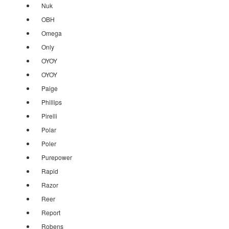
Nuk
OBH
Omega
Only
OYOY
OYOY
Paige
Phillips
Pirelli
Polar
Poler
Purepower
Rapid
Razor
Reer
Report
Robens