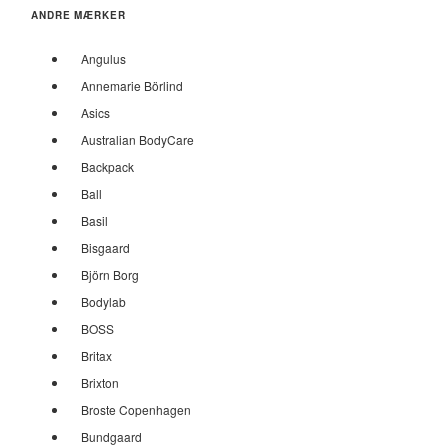
ANDRE MÆRKER
Angulus
Annemarie Börlind
Asics
Australian BodyCare
Backpack
Ball
Basil
Bisgaard
Björn Borg
Bodylab
BOSS
Britax
Brixton
Broste Copenhagen
Bundgaard