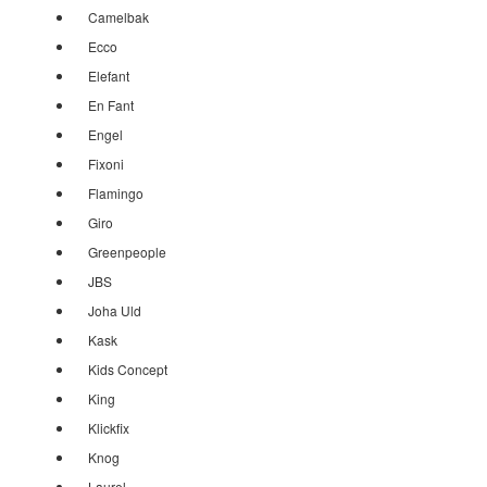
Camelbak
Ecco
Elefant
En Fant
Engel
Fixoni
Flamingo
Giro
Greenpeople
JBS
Joha Uld
Kask
Kids Concept
King
Klickfix
Knog
Laurel