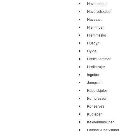
Havemøbler
Haveredskaber
Havesæt
Hjelmhuer
Hjemmesko
Husdyr
Hylde
Hæfteklammer
Hættetrøjer
Ingefær
Jumpsuit
Kabelskjuler
Kompressor
Konserves
Kuglepen
Køkkenmaskiner
Lamper & belysning