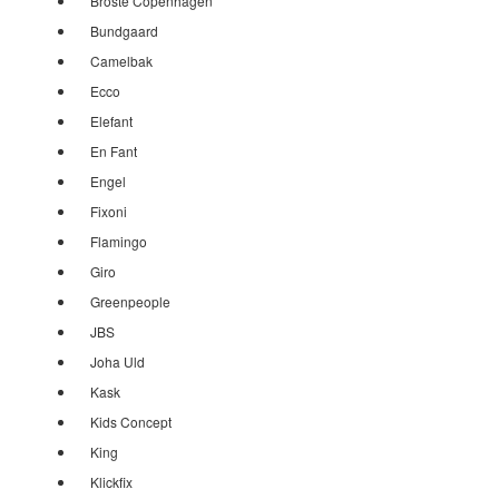
Broste Copenhagen
Bundgaard
Camelbak
Ecco
Elefant
En Fant
Engel
Fixoni
Flamingo
Giro
Greenpeople
JBS
Joha Uld
Kask
Kids Concept
King
Klickfix