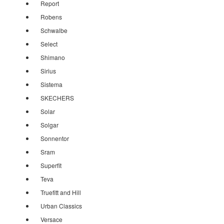
Report
Robens
Schwalbe
Select
Shimano
Sirius
Sistema
SKECHERS
Solar
Solgar
Sonnentor
Sram
Superfit
Teva
Truefitt and Hill
Urban Classics
Versace