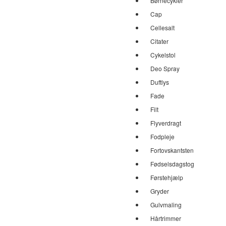
Børnecykler
Cap
Cellesalt
Citater
Cykelstol
Deo Spray
Duftlys
Fade
Filt
Flyverdragt
Fodpleje
Fortovskantsten
Fødselsdagstog
Førstehjælp
Gryder
Gulvmaling
Hårtrimmer