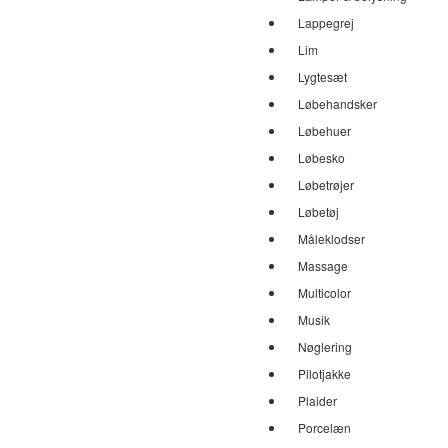
Lappegrej
Lim
Lygtesæt
Løbehandsker
Løbehuer
Løbesko
Løbetrøjer
Løbetøj
Måleklodser
Massage
Multicolor
Musik
Nøglering
Pilotjakke
Plaider
Porcelæn