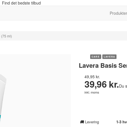
 Find det bedste tilbud
Produkte
 (75 ml)
CARE
LAVERA
Lavera Basis Se
49,95 kr.
39,96 kr.
Du s
inkl. moms
🚚
Levering
1-3 h