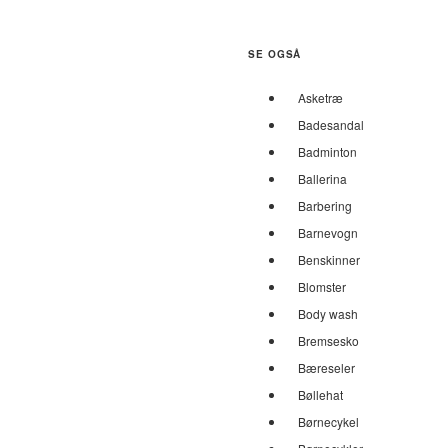
SE OGSÅ
Asketræ
Badesandal
Badminton
Ballerina
Barbering
Barnevogn
Benskinner
Blomster
Body wash
Bremsesko
Bæreseler
Bøllehat
Børnecykel