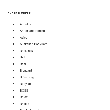
ANDRE MÆRKER
Angulus
Annemarie Börlind
Asics
Australian BodyCare
Backpack
Ball
Basil
Bisgaard
Björn Borg
Bodylab
BOSS
Britax
Brixton