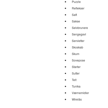
Puzzle
Reflekser
Saft
Sakse
Selvbrunere
Sengegavl
Servietter
Skoskab
Skum
Sovepose
Starter
Sutter
Telt
Tunika
Værnemidler
Wirelås