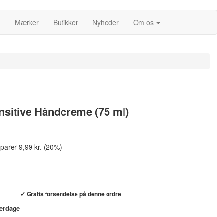
r
Mærker
Butikker
Nyheder
Om os
nsitive Håndcreme (75 ml)
parer 9,99 kr. (20%)
Køb hos helsebixen.dk →
✓ Gratis forsendelse på denne ordre
verdage