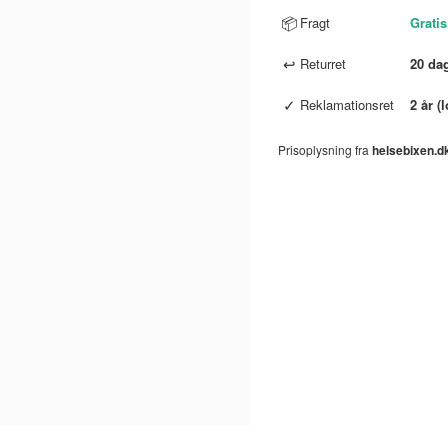
📦
Fragt
Gratis
↩
Returret
20 da
✓
Reklamationsret
2 år (
Prisoplysning fra
helsebixen.d