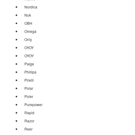
Nordica
Nuk
OBH
Omega
Only
OYOY
OYOY
Paige
Phillips
Pirelli
Polar
Poler
Purepower
Rapid
Razor
Reer