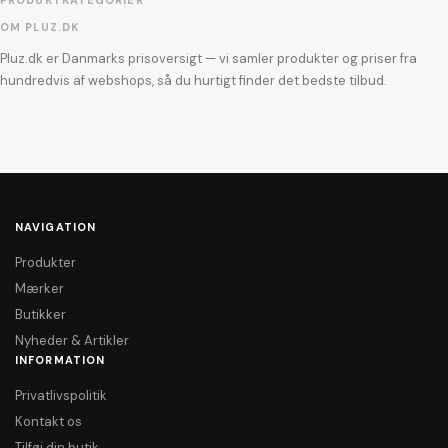
PRODUKTKATEGORIER
OM PLUZ.DK
Pluz.dk er Danmarks prisoversigt — vi samler produkter og priser fra
hundredvis af webshops, så du hurtigt finder det bedste tilbud.
NAVIGATION
Produkter
Mærker
Butikker
Nyheder & Artikler
INFORMATION
Privatlivspolitik
Kontakt os
Tilføj din butik