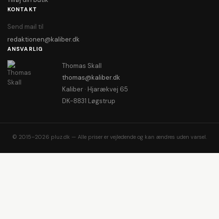
KONTAKT
Send mail til
redaktionen@kaliber.dk
ANSVARLIG
Thomas Skall
thomas@kaliber.dk
Kaliber · Hjarækvej 65
DK-8831 Løgstrup
© 2015–2026 pluz.dk — Alle priser er vejledende og kan ændres uden varsel.