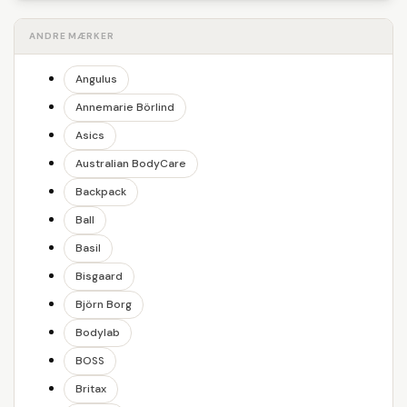
ANDRE MÆRKER
Angulus
Annemarie Börlind
Asics
Australian BodyCare
Backpack
Ball
Basil
Bisgaard
Björn Borg
Bodylab
BOSS
Britax