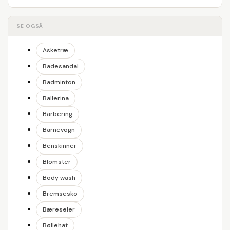
SE OGSÅ
Asketræ
Badesandal
Badminton
Ballerina
Barbering
Barnevogn
Benskinner
Blomster
Body wash
Bremsesko
Bæreseler
Bøllehat