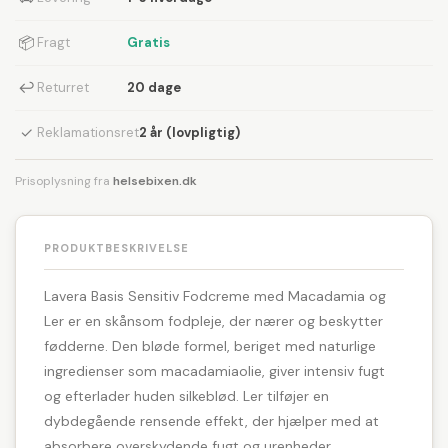
📦
Fragt
Gratis
↩
Returret
20 dage
✓
Reklamationsret
2 år (lovpligtig)
Prisoplysning fra
helsebixen.dk
PRODUKTBESKRIVELSE
Lavera Basis Sensitiv Fodcreme med Macadamia og
Ler er en skånsom fodpleje, der nærer og beskytter
fødderne. Den bløde formel, beriget med naturlige
ingredienser som macadamiaolie, giver intensiv fugt
og efterlader huden silkeblød. Ler tilføjer en
dybdegående rensende effekt, der hjælper med at
absorbere overskydende fugt og urenheder.