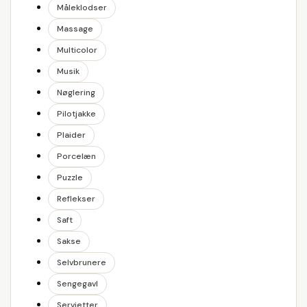
Måleklodser
Massage
Multicolor
Musik
Nøglering
Pilotjakke
Plaider
Porcelæn
Puzzle
Reflekser
Saft
Sakse
Selvbrunere
Sengegavl
Servietter