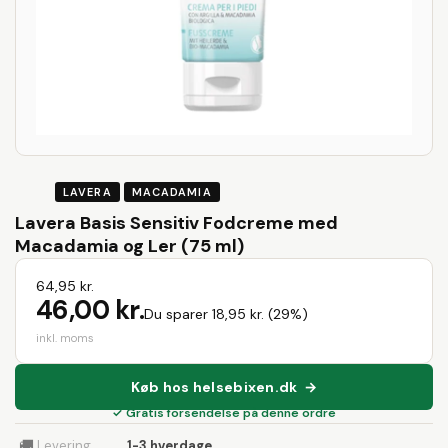
LAVERA
MACADAMIA
Lavera Basis Sensitiv Fodcreme med
Macadamia og Ler (75 ml)
64,95 kr.
46,00 kr.
Du sparer 18,95 kr. (29%)
inkl. moms
Køb hos helsebixen.dk →
✓ Gratis forsendelse på denne ordre
🚚
Levering
1-3 hverdage