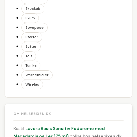
Skoskab
Skum
Sovepose
Starter
Sutter
Telt
Tunika
Værnemidler
Wirelås
OM HELSEBIXEN.DK
Bestil
Lavera Basis Sensitiv Fodcreme med
Macadamia og Ler (75 ml)
online hos
helsebixen.dk