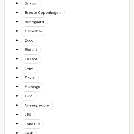
Brixton
Broste Copenhagen
Bundgaard
Camelbak
Ecco
Elefant
En Fant
Engel
Fixoni
Flamingo
Giro
Greenpeople
JBS
Joha Uld
Kask