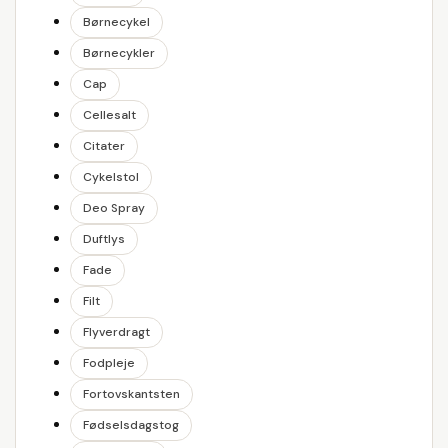
Børnecykel
Børnecykler
Cap
Cellesalt
Citater
Cykelstol
Deo Spray
Duftlys
Fade
Filt
Flyverdragt
Fodpleje
Fortovskantsten
Fødselsdagstog