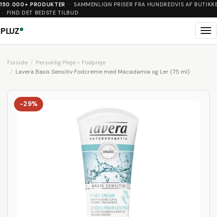
150.000+ PRODUKTER
· SAMMENLIGN PRISER FRA HUNDREDVIS AF BUTIKK
· FIND DET BEDSTE TILBUD
PLUZ
Me
Forside
Personlig Pleje > Fodpleje
Lavera Basis Sensitiv Fodcreme med Macadamia og Ler (75 ml)
-29%