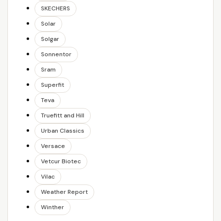
SKECHERS
Solar
Solgar
Sonnentor
Sram
Superfit
Teva
Truefitt and Hill
Urban Classics
Versace
Vetcur Biotec
Vilac
Weather Report
Winther