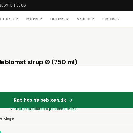
BEDSTE TILBUD
RODUKTER
MÆRKER
BUTIKKER
NYHEDER
OM OS
eblomst sirup Ø (750 ml)
Køb hos helsebixen.dk →
✓ Gratis forsendelse på denne ordre
verdage
s