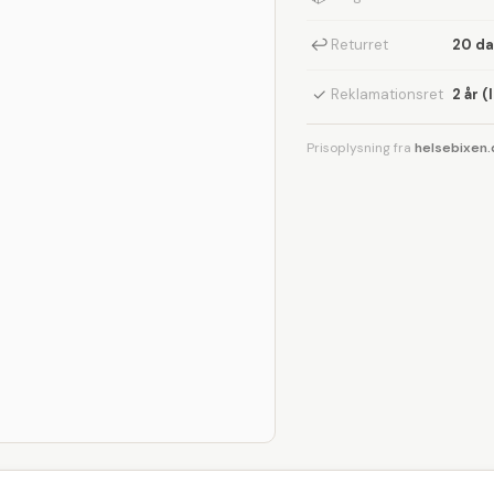
↩
Returret
20 d
✓
Reklamationsret
2 år (
Prisoplysning fra
helsebixen.