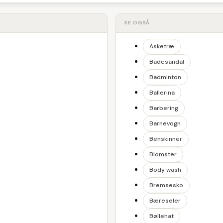
SE OGSÅ
Asketræ
Badesandal
Badminton
Ballerina
Barbering
Barnevogn
Benskinner
Blomster
Body wash
Bremsesko
Bæreseler
Bøllehat