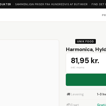
ODUKTER
· SAMMENLIGN PRISER FRA HUNDREDVIS AF BUTIKKER · FIND DET 
P
UNIK FOOD
Harmonica, Hyld
81,95 kr.
inkl. moms
🚚
Levering
1-3 h
📦
Fragt
Grati