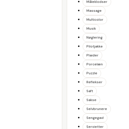
Måleklodser
Massage
Multicolor
Musik
Nøglering
Pilotjakke
Plaider
Porcelæn
Puzzle
Reflekser
Saft
Sakse
Selvbrunere
Sengegavl
Servietter