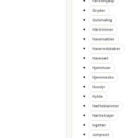
Førstehjælp
Gryder
Gulvmaling
Hårtrimmer
Havemøbler
Haveredskaber
Havesæt
Hjelmhuer
Hjemmesko
Husdyr
Hylde
Hæfteklammer
Hættetrøjer
Ingefær
Jumpsuit