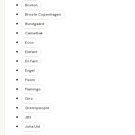
Brixton
Broste Copenhagen
Bundgaard
Camelbak
Ecco
Elefant
En Fant
Engel
Fixoni
Flamingo
Giro
Greenpeople
JBS
Joha Uld