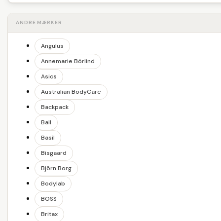
ANDRE MÆRKER
Angulus
Annemarie Börlind
Asics
Australian BodyCare
Backpack
Ball
Basil
Bisgaard
Björn Borg
Bodylab
BOSS
Britax