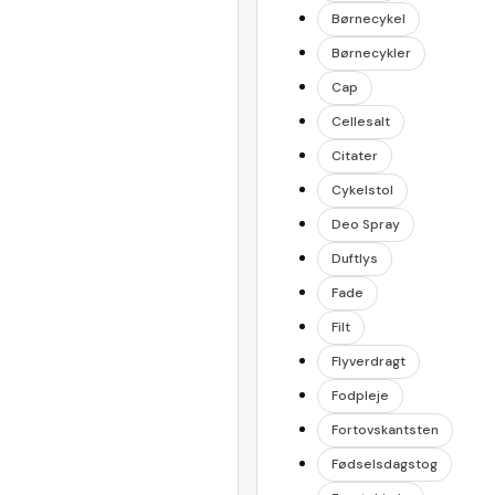
Børnecykel
Børnecykler
Cap
Cellesalt
Citater
Cykelstol
Deo Spray
Duftlys
Fade
Filt
Flyverdragt
Fodpleje
Fortovskantsten
Fødselsdagstog