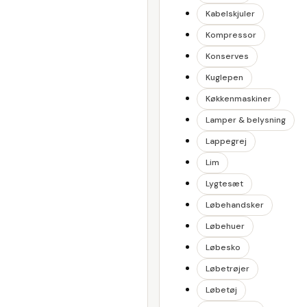
Kabelskjuler
Kompressor
Konserves
Kuglepen
Køkkenmaskiner
Lamper & belysning
Lappegrej
Lim
Lygtesæt
Løbehandsker
Løbehuer
Løbesko
Løbetrøjer
Løbetøj