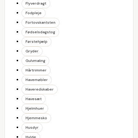
Flyverdragt
Fodpleje
Fortovskantsten
Fødselsdagstog
Førstehjælp
Gryder
Gulvmaling
Hårtrimmer
Havemøbler
Haveredskaber
Havesæt
Hjelmhuer
Hjemmesko
Husdyr
Hylde