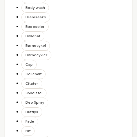
Body wash
Bremsesko
Bæreseler
Bøllehat
Børnecykel
Børnecykler
Cap
Cellesalt
Citater
Cykelstol
Deo Spray
Duftlys
Fade
Filt