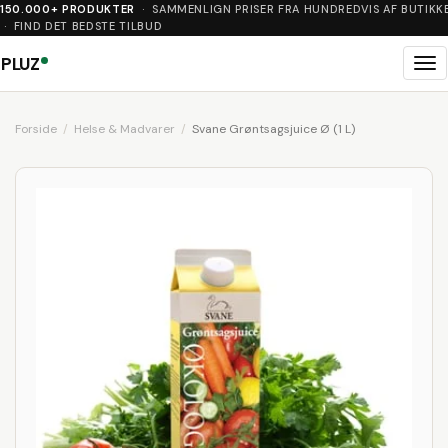
150.000+ PRODUKTER
· SAMMENLIGN PRISER FRA HUNDREDVIS AF BUTIKK
· FIND DET BEDSTE TILBUD
PLUZ
Me
Forside
Helse & Madvarer
Svane Grøntsagsjuice Ø (1 L)