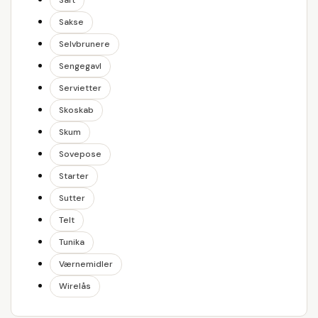
Saft
Sakse
Selvbrunere
Sengegavl
Servietter
Skoskab
Skum
Sovepose
Starter
Sutter
Telt
Tunika
Værnemidler
Wirelås