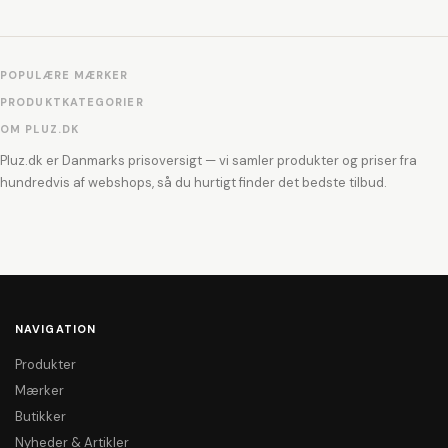
POPULÆRE MÆRKER
PRODUKTKATEGORIER
OM PLUZ.DK
Pluz.dk er Danmarks prisoversigt — vi samler produkter og priser fra
hundredvis af webshops, så du hurtigt finder det bedste tilbud.
NAVIGATION
Produkter
Mærker
Butikker
Nyheder & Artikler