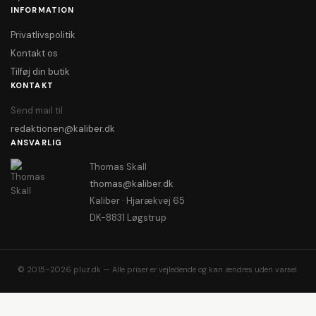
INFORMATION
Privatlivspolitik
Kontakt os
Tilføj din butik
KONTAKT
Send mail til
redaktionen@kaliber.dk
ANSVARLIG
Thomas Skall
thomas@kaliber.dk
Kaliber · Hjarækvej 65
DK-8831 Løgstrup
© 2015–2026 pluz.dk — Alle priser er vejledende og kan ændres uden varsel.