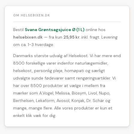
OM HELSEBIXEN.DK
Bestil
Svane Grøntsagsjuice Ø (1 L)
online hos
helsebixen.dk
— fra kun
25,95 kr.
inkl. fragt. Levering
om ca. 1-3 hverdage.
Danmarks største udvalg af Helsekost. Vi har mere end
8500 forskellige varer indenfor naturlægemidler,
helsekost, personlig pleje, homøpati og særligt
udvalgte sunde fødevarer samt rengøringsartikler. Vi
har over 8500 produkter at vælge i mellem fra
mærker som A.Vogel, Melissa, Biosym, Livol, Nupo,
Berthelsen, Lekaform, Avosol, Konjak, Dr. Schär og
mange, mange flere. Alle vores produkter er kun et
enkelt klik væk for dig.