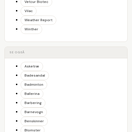
Vetcur Biotec
Vilac
Weather Report
Winther
SE OGSÅ
Asketræ
Badesandal
Badminton
Ballerina
Barbering
Barnevogn
Benskinner
Blomster