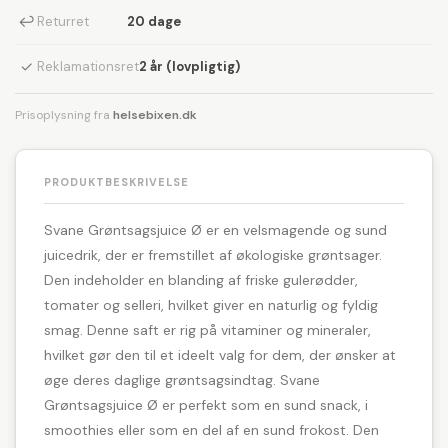
↩
Returret
20 dage
✓
Reklamationsret
2 år (lovpligtig)
Prisoplysning fra
helsebixen.dk
PRODUKTBESKRIVELSE
Svane Grøntsagsjuice Ø er en velsmagende og sund
juicedrik, der er fremstillet af økologiske grøntsager.
Den indeholder en blanding af friske gulerødder,
tomater og selleri, hvilket giver en naturlig og fyldig
smag. Denne saft er rig på vitaminer og mineraler,
hvilket gør den til et ideelt valg for dem, der ønsker at
øge deres daglige grøntsagsindtag. Svane
Grøntsagsjuice Ø er perfekt som en sund snack, i
smoothies eller som en del af en sund frokost. Den