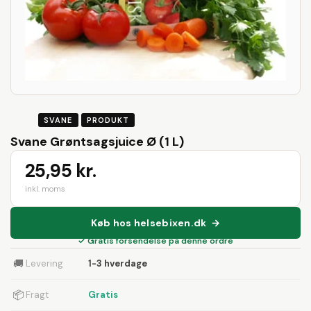
SVANE
PRODUKT
Svane Grøntsagsjuice Ø (1 L)
25,95 kr.
inkl. moms
Køb hos helsebixen.dk →
✓ Gratis forsendelse på denne ordre
🚚
Levering
1-3 hverdage
📦
Fragt
Gratis