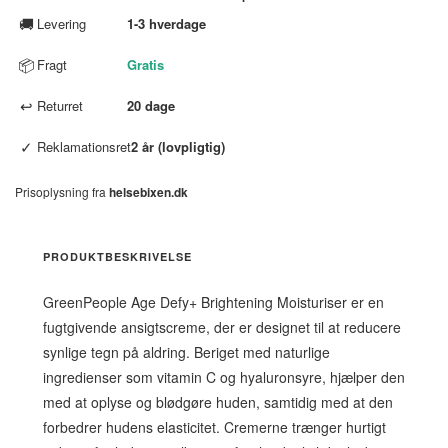
🚚
Levering
1-3 hverdage
📦
Fragt
Gratis
↩
Returret
20 dage
✓
Reklamationsret
2 år (lovpligtig)
Prisoplysning fra
helsebixen.dk
PRODUKTBESKRIVELSE
GreenPeople Age Defy+ Brightening Moisturiser er en
fugtgivende ansigtscreme, der er designet til at reducere
synlige tegn på aldring. Beriget med naturlige
ingredienser som vitamin C og hyaluronsyre, hjælper den
med at oplyse og blødgøre huden, samtidig med at den
forbedrer hudens elasticitet. Cremerne trænger hurtigt