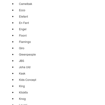
Camelbak
Ecco
Elefant
En Fant
Engel
Fixoni
Flamingo
Giro
Greenpeople
JBS
Joha Uld
Kask
Kids Concept
King
Klickfix
Knog
Laurel