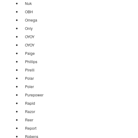
Nuk
OBH
Omega
Only
OYOY
OYOY
Paige
Phillips
Pirelli
Polar
Poler
Purepower
Rapid
Razor
Reer
Report
Robens