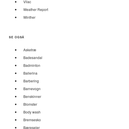
Vilac
Weather Report
Winther
SE OGSÅ
Asketræ
Badesandal
Badminton
Ballerina
Barbering
Barnevogn
Benskinner
Blomster
Body wash
Bremsesko
Bæreseler