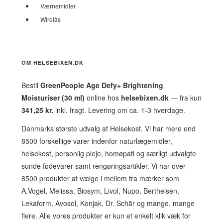
Værnemidler
Wirelås
OM HELSEBIXEN.DK
Bestil
GreenPeople Age Defy+ Brightening
Moisturiser (30 ml)
online hos
helsebixen.dk
— fra kun
341,25 kr.
inkl. fragt. Levering om ca. 1-3 hverdage.
Danmarks største udvalg af Helsekost. Vi har mere end
8500 forskellige varer indenfor naturlægemidler,
helsekost, personlig pleje, homøpati og særligt udvalgte
sunde fødevarer samt rengøringsartikler. Vi har over
8500 produkter at vælge i mellem fra mærker som
A.Vogel, Melissa, Biosym, Livol, Nupo, Berthelsen,
Lekaform, Avosol, Konjak, Dr. Schär og mange, mange
flere. Alle vores produkter er kun et enkelt klik væk for