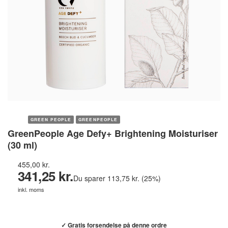
GREEN PEOPLE
GREENPEOPLE
GreenPeople Age Defy+ Brightening Moisturiser
(30 ml)
455,00 kr.
341,25 kr.
Du sparer 113,75 kr. (25%)
inkl. moms
Køb hos helsebixen.dk →
✓ Gratis forsendelse på denne ordre