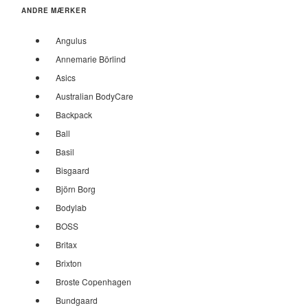
ANDRE MÆRKER
Angulus
Annemarie Börlind
Asics
Australian BodyCare
Backpack
Ball
Basil
Bisgaard
Björn Borg
Bodylab
BOSS
Britax
Brixton
Broste Copenhagen
Bundgaard