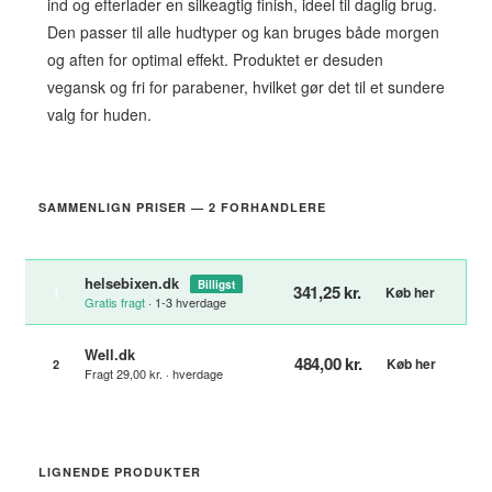
ind og efterlader en silkeagtig finish, ideel til daglig brug.
Den passer til alle hudtyper og kan bruges både morgen
og aften for optimal effekt. Produktet er desuden
vegansk og fri for parabener, hvilket gør det til et sundere
valg for huden.
SAMMENLIGN PRISER — 2 FORHANDLERE
helsebixen.dk
Billigst
341,25 kr.
Køb her
1
Gratis fragt
· 1-3 hverdage
Well.dk
484,00 kr.
Køb her
2
Fragt 29,00 kr. · hverdage
LIGNENDE PRODUKTER