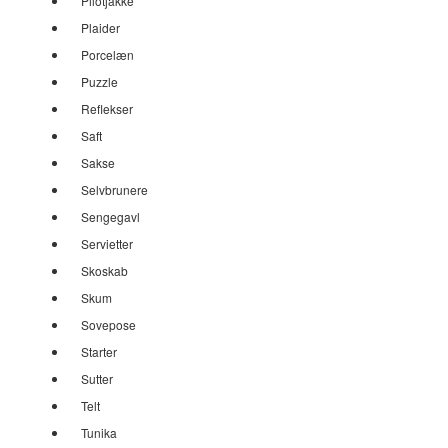
Pilotjakke
Plaider
Porcelæn
Puzzle
Reflekser
Saft
Sakse
Selvbrunere
Sengegavl
Servietter
Skoskab
Skum
Sovepose
Starter
Sutter
Telt
Tunika