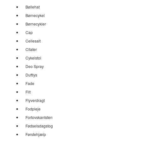
Bøllehat
Børnecykel
Børnecykler
Cap
Cellesalt
Citater
Cykelstol
Deo Spray
Duftlys
Fade
Filt
Flyverdragt
Fodpleje
Fortovskantsten
Fødselsdagstog
Førstehjælp