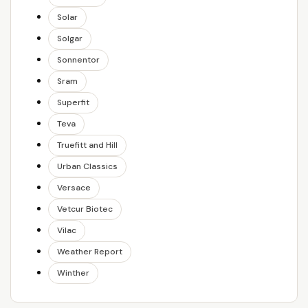
Solar
Solgar
Sonnentor
Sram
Superfit
Teva
Truefitt and Hill
Urban Classics
Versace
Vetcur Biotec
Vilac
Weather Report
Winther