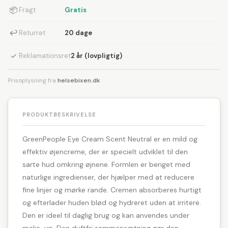
📦
Fragt
Gratis
↩
Returret
20 dage
✓
Reklamationsret
2 år (lovpligtig)
Prisoplysning fra
helsebixen.dk
PRODUKTBESKRIVELSE
GreenPeople Eye Cream Scent Neutral er en mild og
effektiv øjencreme, der er specielt udviklet til den
sarte hud omkring øjnene. Formlen er beriget med
naturlige ingredienser, der hjælper med at reducere
fine linjer og mørke rande. Cremen absorberes hurtigt
og efterlader huden blød og hydreret uden at irritere.
Den er ideel til daglig brug og kan anvendes under