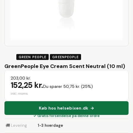
GREEN PEOPLE
GREENPEOPLE
GreenPeople Eye Cream Scent Neutral (10 ml)
203,00 kr.
152,25 kr.
Du sparer 50,75 kr. (25%)
inkl. moms
Køb hos helsebixen.dk →
✓ Gratis forsendelse på denne ordre
🚚
Levering
1-3 hverdage