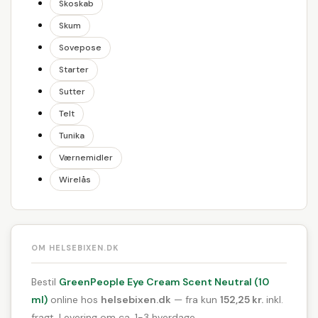
Skoskab
Skum
Sovepose
Starter
Sutter
Telt
Tunika
Værnemidler
Wirelås
OM HELSEBIXEN.DK
Bestil
GreenPeople Eye Cream Scent Neutral (10
ml)
online hos
helsebixen.dk
— fra kun
152,25 kr.
inkl.
fragt. Levering om ca. 1-3 hverdage.