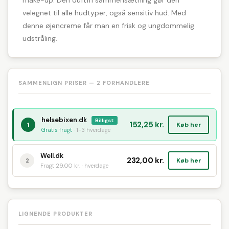
make-up. Den duftfri sammensætning gør den
velegnet til alle hudtyper, også sensitiv hud. Med
denne øjencreme får man en frisk og ungdommelig
udstråling.
SAMMENLIGN PRISER — 2 FORHANDLERE
helsebixen.dk
Billigst
152,25 kr.
Køb her
1
Gratis fragt
· 1-3 hverdage
Well.dk
232,00 kr.
Køb her
2
Fragt 29,00 kr. · hverdage
LIGNENDE PRODUKTER