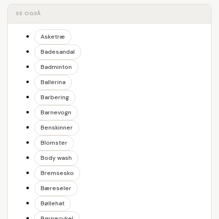
SE OGSÅ
Asketræ
Badesandal
Badminton
Ballerina
Barbering
Barnevogn
Benskinner
Blomster
Body wash
Bremsesko
Bæreseler
Bøllehat
Børnecykel