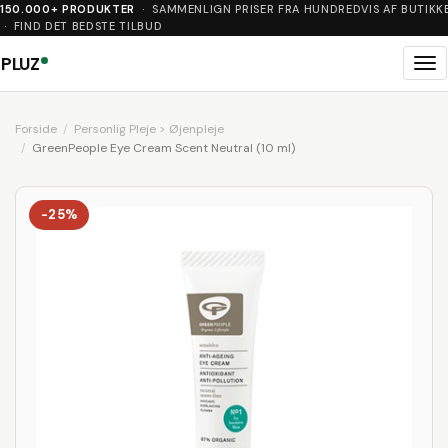
150.000+ PRODUKTER
· SAMMENLIGN PRISER FRA HUNDREDVIS AF BUTIKK
· FIND DET BEDSTE TILBUD
PLUZ
Me
Forside
Personlig Pleje > Øjenpleje
GreenPeople Eye Cream Scent Neutral (10 ml)
-25%