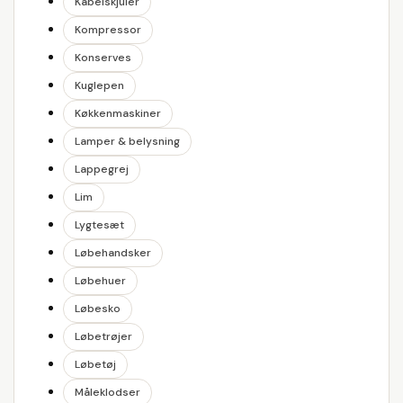
Kabelskjuler
Kompressor
Konserves
Kuglepen
Køkkenmaskiner
Lamper & belysning
Lappegrej
Lim
Lygtesæt
Løbehandsker
Løbehuer
Løbesko
Løbetrøjer
Løbetøj
Måleklodser