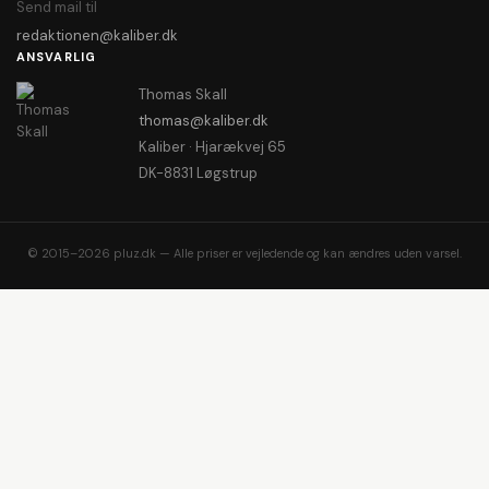
Send mail til
redaktionen@kaliber.dk
ANSVARLIG
Thomas Skall
thomas@kaliber.dk
Kaliber · Hjarækvej 65
DK-8831 Løgstrup
© 2015–2026 pluz.dk — Alle priser er vejledende og kan ændres uden varsel.