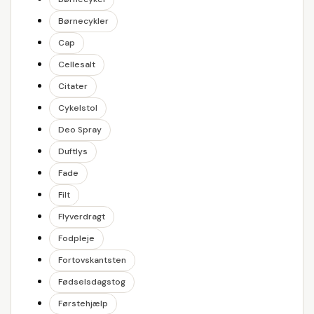
Børnecykler
Cap
Cellesalt
Citater
Cykelstol
Deo Spray
Duftlys
Fade
Filt
Flyverdragt
Fodpleje
Fortovskantsten
Fødselsdagstog
Førstehjælp