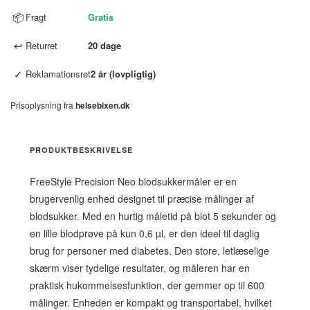
📦
Fragt
Gratis
↩
Returret
20 dage
✓
Reklamationsret
2 år (lovpligtig)
Prisoplysning fra
helsebixen.dk
PRODUKTBESKRIVELSE
FreeStyle Precision Neo blodsukkermåler er en
brugervenlig enhed designet til præcise målinger af
blodsukker. Med en hurtig måletid på blot 5 sekunder og
en lille blodprøve på kun 0,6 µl, er den ideel til daglig
brug for personer med diabetes. Den store, letlæselige
skærm viser tydelige resultater, og måleren har en
praktisk hukommelsesfunktion, der gemmer op til 600
målinger. Enheden er kompakt og transportabel, hvilket