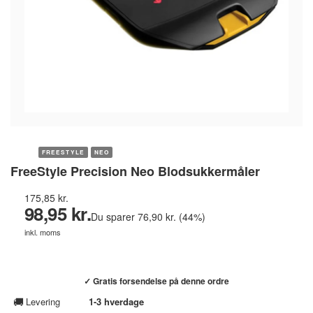
FREESTYLE
NEO
FreeStyle Precision Neo Blodsukkermåler
175,85 kr.
98,95 kr.
Du sparer 76,90 kr. (44%)
inkl. moms
Køb hos helsebixen.dk →
✓ Gratis forsendelse på denne ordre
🚚
Levering
1-3 hverdage