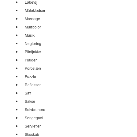
Løbetøj
Måleklodser
Massage
Multicolor
Musik
Nøglering
Pilotjakke
Plaider
Porcelæn
Puzzle
Reflekser
Saft
Sakse
Selvbrunere
Sengegavl
Servietter
Skoskab