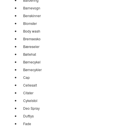
Barbering
Barnevogn
Benskinner
Blomster
Body wash
Bremsesko
Bæreseler
Bøllehat
Børnecykel
Børnecykler
Cap
Cellesalt
Citater
Cykelstol
Deo Spray
Duftlys
Fade