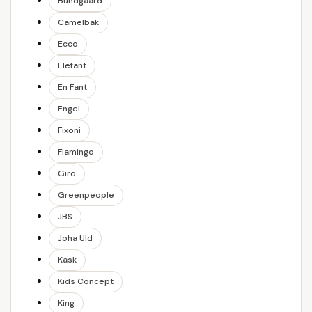
Bundgaard
Camelbak
Ecco
Elefant
En Fant
Engel
Fixoni
Flamingo
Giro
Greenpeople
JBS
Joha Uld
Kask
Kids Concept
King