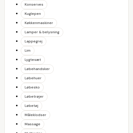
Konserves
Kuglepen
Køkkenmaskiner
Lamper & belysning
Lappegrej
Lim
Lygtesæt
Løbehandsker
Løbehuer
Løbesko
Løbetrøjer
Løbetøj
Måleklodser
Massage