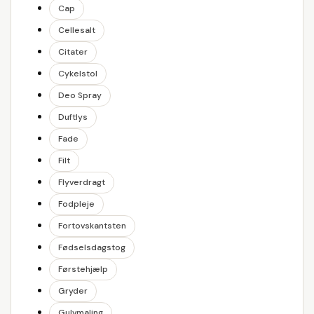
Cap
Cellesalt
Citater
Cykelstol
Deo Spray
Duftlys
Fade
Filt
Flyverdragt
Fodpleje
Fortovskantsten
Fødselsdagstog
Førstehjælp
Gryder
Gulvmaling