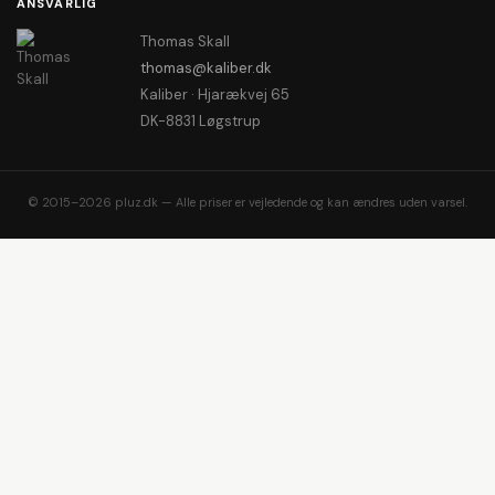
ANSVARLIG
Thomas Skall
thomas@kaliber.dk
Kaliber · Hjarækvej 65
DK-8831 Løgstrup
© 2015–2026 pluz.dk — Alle priser er vejledende og kan ændres uden varsel.