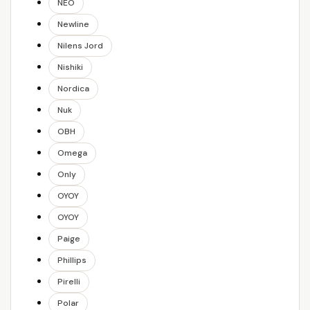
NEO
Newline
Nilens Jord
Nishiki
Nordica
Nuk
OBH
Omega
Only
OYOY
OYOY
Paige
Phillips
Pirelli
Polar