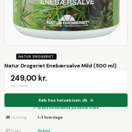
NATUR DROGERIET
Natur Drogeriet Enebærsalve Mild (500 ml)
249,00 kr.
inkl. moms
Køb hos helsebixen.dk →
✓ Gratis forsendelse på denne ordre
🚚
Levering
1-3 hverdage
📦
Fragt
Gratis