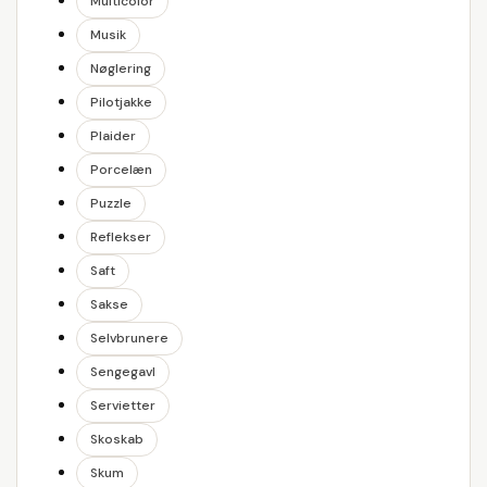
Multicolor
Musik
Nøglering
Pilotjakke
Plaider
Porcelæn
Puzzle
Reflekser
Saft
Sakse
Selvbrunere
Sengegavl
Servietter
Skoskab
Skum