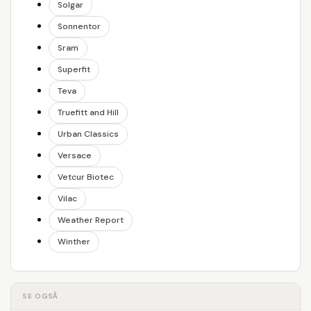
Solgar
Sonnentor
Sram
Superfit
Teva
Truefitt and Hill
Urban Classics
Versace
Vetcur Biotec
Vilac
Weather Report
Winther
SE OGSÅ