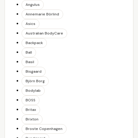
Angulus
Annemarie Börlind
Asics
Australian BodyCare
Backpack
Ball
Basil
Bisgaard
Björn Borg
Bodylab
BOSS
Britax
Brixton
Broste Copenhagen