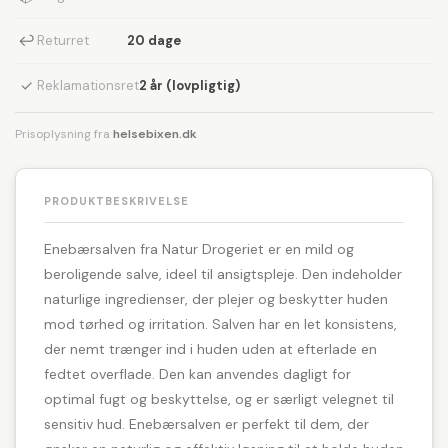
↩
Returret
20 dage
✓
Reklamationsret
2 år (lovpligtig)
Prisoplysning fra
helsebixen.dk
PRODUKTBESKRIVELSE
Enebærsalven fra Natur Drogeriet er en mild og
beroligende salve, ideel til ansigtspleje. Den indeholder
naturlige ingredienser, der plejer og beskytter huden
mod tørhed og irritation. Salven har en let konsistens,
der nemt trænger ind i huden uden at efterlade en
fedtet overflade. Den kan anvendes dagligt for
optimal fugt og beskyttelse, og er særligt velegnet til
sensitiv hud. Enebærsalven er perfekt til dem, der