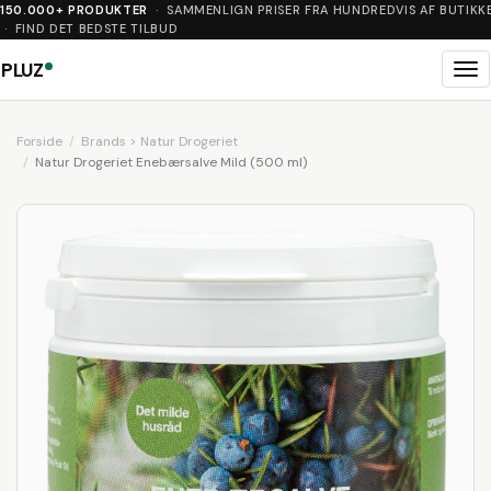
150.000+ PRODUKTER
· SAMMENLIGN PRISER FRA HUNDREDVIS AF BUTIKK
· FIND DET BEDSTE TILBUD
PLUZ
Me
Forside
Brands > Natur Drogeriet
Natur Drogeriet Enebærsalve Mild (500 ml)