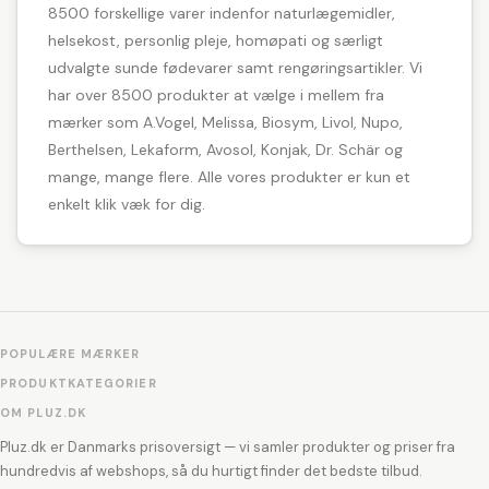
8500 forskellige varer indenfor naturlægemidler,
helsekost, personlig pleje, homøpati og særligt
udvalgte sunde fødevarer samt rengøringsartikler. Vi
har over 8500 produkter at vælge i mellem fra
mærker som A.Vogel, Melissa, Biosym, Livol, Nupo,
Berthelsen, Lekaform, Avosol, Konjak, Dr. Schär og
mange, mange flere. Alle vores produkter er kun et
enkelt klik væk for dig.
POPULÆRE MÆRKER
PRODUKTKATEGORIER
OM PLUZ.DK
Pluz.dk er Danmarks prisoversigt — vi samler produkter og priser fra
hundredvis af webshops, så du hurtigt finder det bedste tilbud.