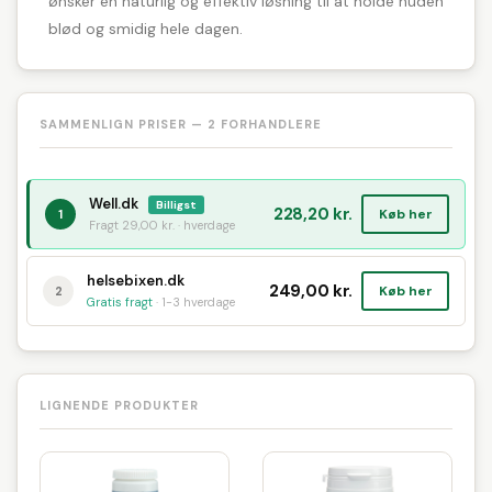
ønsker en naturlig og effektiv løsning til at holde huden
blød og smidig hele dagen.
SAMMENLIGN PRISER — 2 FORHANDLERE
Well.dk
Billigst
228,20 kr.
Køb her
1
Fragt 29,00 kr. · hverdage
helsebixen.dk
249,00 kr.
Køb her
2
Gratis fragt
· 1-3 hverdage
LIGNENDE PRODUKTER