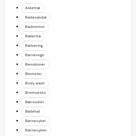
Asketræ
Badesandal
Badminton
Ballerina
Barbering
Barnevogn
Benskinner
Blomster
Body wash
Bremsesko
Bæreseler
Bøllehat
Børnecykel
Børnecykler