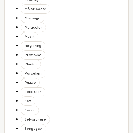
Måleklodser
Massage
Multicolor
Musik
Nøglering
Pilotjakke
Plaider
Porcelæn
Puzzle
Reflekser
Saft
Sakse
Selvbrunere
Sengegavl