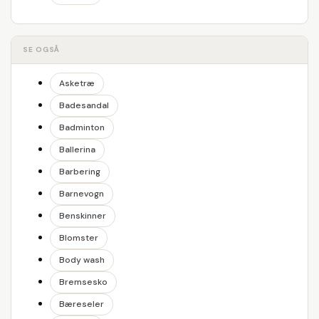
SE OGSÅ
Asketræ
Badesandal
Badminton
Ballerina
Barbering
Barnevogn
Benskinner
Blomster
Body wash
Bremsesko
Bæreseler