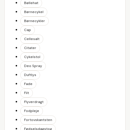
Bøllehat
Børnecykel
Børnecykler
Cap
Cellesalt
Citater
Cykelstol
Deo Spray
Duftlys
Fade
Filt
Flyverdragt
Fodpleje
Fortovskantsten
Fødselsdagstog