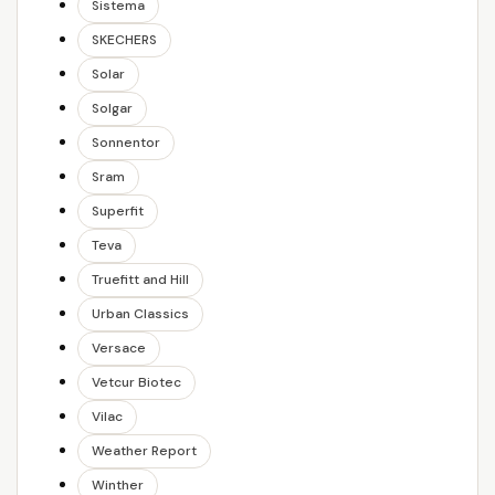
Sistema
SKECHERS
Solar
Solgar
Sonnentor
Sram
Superfit
Teva
Truefitt and Hill
Urban Classics
Versace
Vetcur Biotec
Vilac
Weather Report
Winther