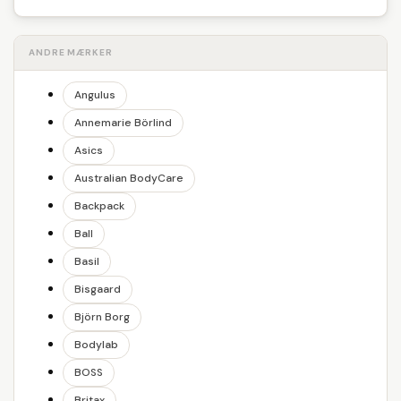
ANDRE MÆRKER
Angulus
Annemarie Börlind
Asics
Australian BodyCare
Backpack
Ball
Basil
Bisgaard
Björn Borg
Bodylab
BOSS
Britax