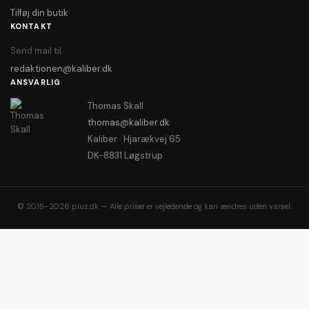
Tilføj din butik
KONTAKT
Send mail til
redaktionen@kaliber.dk
ANSVARLIG
Thomas Skall
thomas@kaliber.dk
Kaliber · Hjarækvej 65
DK-8831 Løgstrup
© 2015–2026 pluz.dk — Alle priser er vejledende og kan ændres uden varsel.