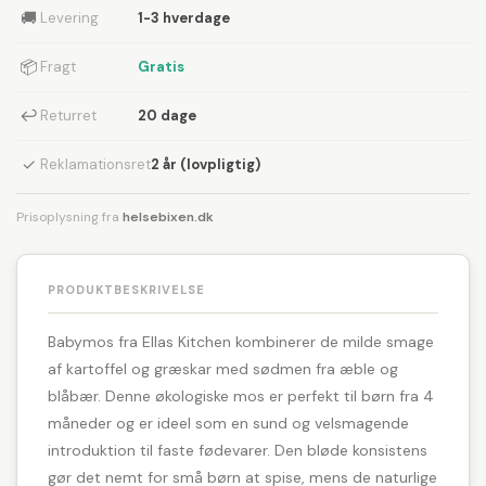
🚚
Levering
1-3 hverdage
📦
Fragt
Gratis
↩
Returret
20 dage
✓
Reklamationsret
2 år (lovpligtig)
Prisoplysning fra
helsebixen.dk
PRODUKTBESKRIVELSE
Babymos fra Ellas Kitchen kombinerer de milde smage
af kartoffel og græskar med sødmen fra æble og
blåbær. Denne økologiske mos er perfekt til børn fra 4
måneder og er ideel som en sund og velsmagende
introduktion til faste fødevarer. Den bløde konsistens
gør det nemt for små børn at spise, mens de naturlige