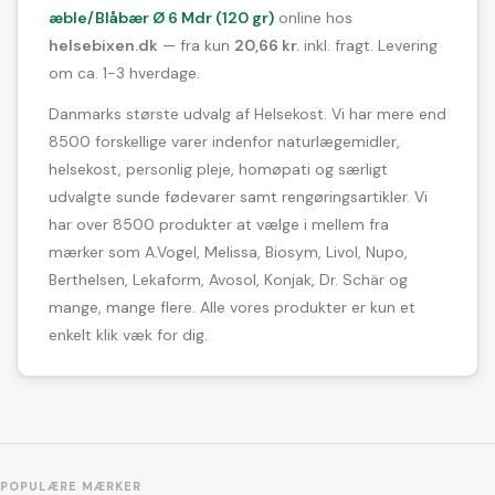
æble/Blåbær Ø 6 Mdr (120 gr)
online hos
helsebixen.dk
— fra kun
20,66 kr.
inkl. fragt. Levering
om ca. 1-3 hverdage.
Danmarks største udvalg af Helsekost. Vi har mere end
8500 forskellige varer indenfor naturlægemidler,
helsekost, personlig pleje, homøpati og særligt
udvalgte sunde fødevarer samt rengøringsartikler. Vi
har over 8500 produkter at vælge i mellem fra
mærker som A.Vogel, Melissa, Biosym, Livol, Nupo,
Berthelsen, Lekaform, Avosol, Konjak, Dr. Schär og
mange, mange flere. Alle vores produkter er kun et
enkelt klik væk for dig.
POPULÆRE MÆRKER