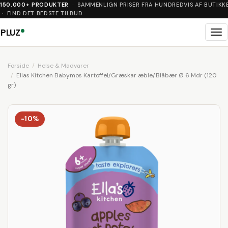
150.000+ PRODUKTER
· SAMMENLIGN PRISER FRA HUNDREDVIS AF BUTIKK
· FIND DET BEDSTE TILBUD
PLUZ
Me
Forside
Helse & Madvarer
Ellas Kitchen Babymos Kartoffel/Græskar æble/Blåbær Ø 6 Mdr (120
gr)
-10%