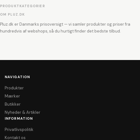
PRODUKTKATEGORIER
OM PLUZ.DK
Pluz.dk er Danmarks prisoversigt — vi samler produkter og priser fra
hundredvis af webshops, så du hurtigt finder det bedste tilbud.
NAVIGATION
Produkter
Mærker
Butikker
Nyheder & Artikler
INFORMATION
Privatlivspolitik
Kontakt os