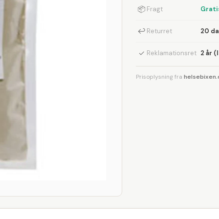
📦
Fragt
Grati
↩
Returret
20 d
✓
Reklamationsret
2 år (
Prisoplysning fra
helsebixen.