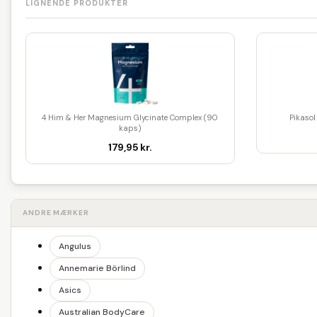
LIGNENDE PRODUKTER
4 Him & Her Magnesium Glycinate Complex (90
Pikaso
kaps)
179,95 kr.
ANDRE MÆRKER
Angulus
Annemarie Börlind
Asics
Australian BodyCare