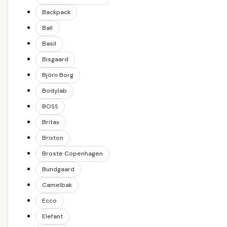
Backpack
Ball
Basil
Bisgaard
Björn Borg
Bodylab
BOSS
Britax
Brixton
Broste Copenhagen
Bundgaard
Camelbak
Ecco
Elefant