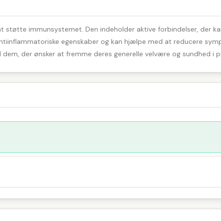
at støtte immunsystemet. Den indeholder aktive forbindelser, der kan
e antiinflammatoriske egenskaber og kan hjælpe med at reducere sym
lt til dem, der ønsker at fremme deres generelle velvære og sundhed i