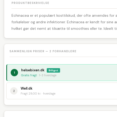
PRODUKTBESKRIVELSE
Echinacea er et populært kosttilskud, der ofte anvendes for 
forkølelser og andre infektioner. Echinacea er kendt for sin
hvilket gør det nemt at tilsætte til smoothies eller te. Idee
SAMMENLIGN PRISER — 2 FORHANDLERE
helsebixen.dk
Billigst
1
Gratis fragt
· 1-3 hverdage
Well.dk
2
Fragt 29,00 kr. · hverdage