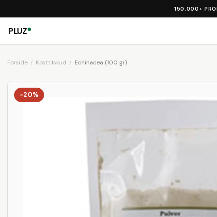
150.000+ PR
PLUZ
Forside
Kosttilskud
Echinacea (100 gr)
-20%