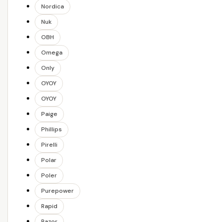
Nordica
Nuk
OBH
Omega
Only
OYOY
OYOY
Paige
Phillips
Pirelli
Polar
Poler
Purepower
Rapid
Razor