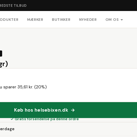
BEDSTE TILBUD
RODUKTER
MÆRKER
BUTIKKER
NYHEDER
OM OS
gr)
u sparer 35,61 kr. (20%)
Køb hos helsebixen.dk →
✓ Gratis forsendelse på denne ordre
verdage