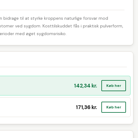
 bidrage til at styrke kroppens naturlige forsvar mod
ptomer ved sygdom. Kosttilskuddet fås i praktisk pulverform,
 perioder med øget sygdomsrisiko.
142,34 kr.
Køb her
171,36 kr.
Køb her