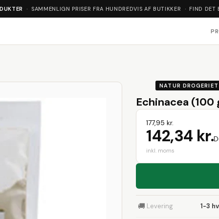
ODUKTER
· SAMMENLIGN PRISER FRA HUNDREDVIS AF BUTIKKER · FIND DET 
P
NATUR DROGERIET
Echinacea (100 
177,95 kr.
142,34 kr.
D
inkl. moms
🚚
Levering
1-3 h