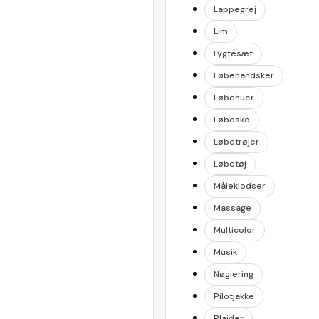
Lappegrej
Lim
Lygtesæt
Løbehandsker
Løbehuer
Løbesko
Løbetrøjer
Løbetøj
Måleklodser
Massage
Multicolor
Musik
Nøglering
Pilotjakke
Plaider