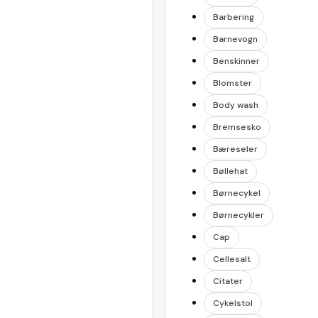
Barbering
Barnevogn
Benskinner
Blomster
Body wash
Bremsesko
Bæreseler
Bøllehat
Børnecykel
Børnecykler
Cap
Cellesalt
Citater
Cykelstol