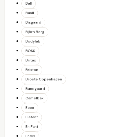
Ball
Basil
Bisgaard
Björn Borg
Bodylab
BOSS
Britax
Brixton
Broste Copenhagen
Bundgaard
Camelbak
Ecco
Elefant
En Fant
Engel