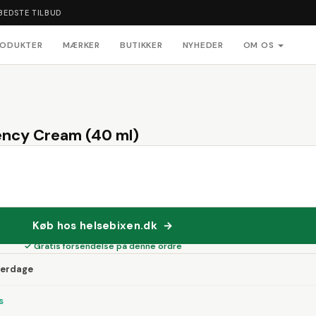
BEDSTE TILBUD
RODUKTER
MÆRKER
BUTIKKER
NYHEDER
OM OS
ency Cream (40 ml)
Køb hos helsebixen.dk →
✓ Gratis forsendelse på denne ordre
verdage
s