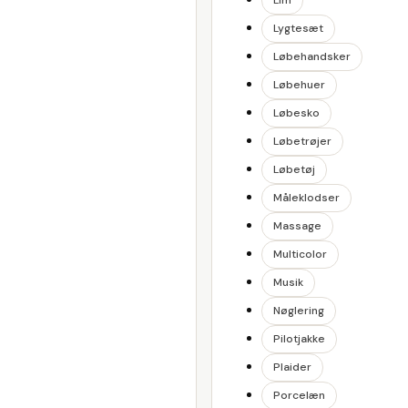
Lim
Lygtesæt
Løbehandsker
Løbehuer
Løbesko
Løbetrøjer
Løbetøj
Måleklodser
Massage
Multicolor
Musik
Nøglering
Pilotjakke
Plaider
Porcelæn