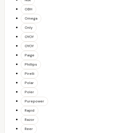
Nuk
OBH
Omega
Only
OYOY
OYOY
Paige
Phillips
Pirelli
Polar
Poler
Purepower
Rapid
Razor
Reer