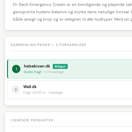
Dr. Bach Emergency Cream er en beroligende og plejende salve,
genoprette hudens balance og styrke dens naturlige forsvar. D
både ansigt og krop og er velegnet til alle hudtyper. Med sin p
SAMMENLIGN PRISER — 2 FORHANDLERE
helsebixen.dk
Billigst
1
Gratis fragt
· 1-3 hverdage
Well.dk
2
Fragt 29,00 kr. · hverdage
LIGNENDE PRODUKTER