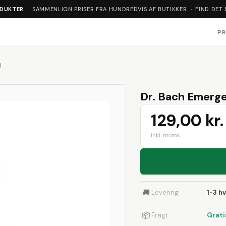
ODUKTER
· SAMMENLIGN PRISER FRA HUNDREDVIS AF BUTIKKER · FIND DET 
P
)
Dr. Bach Emerg
129,00 kr.
inkl. moms
🚚
Levering
1-3 h
📦
Fragt
Grati