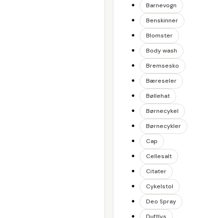
Barnevogn
Benskinner
Blomster
Body wash
Bremsesko
Bæreseler
Bøllehat
Børnecykel
Børnecykler
Cap
Cellesalt
Citater
Cykelstol
Deo Spray
Duftlys