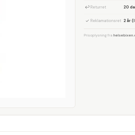
↩
Returret
20 d
✓
Reklamationsret
2 år (
Prisoplysning fra
helsebixen.