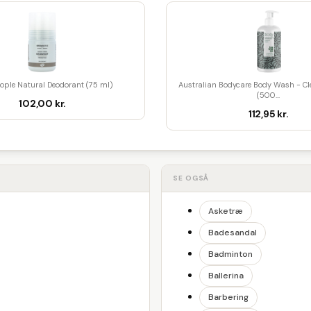
ople Natural Deodorant (75 ml)
Australian Bodycare Body Wash - Cl
(500...
102,00 kr.
112,95 kr.
SE OGSÅ
Asketræ
Badesandal
Badminton
Ballerina
Barbering