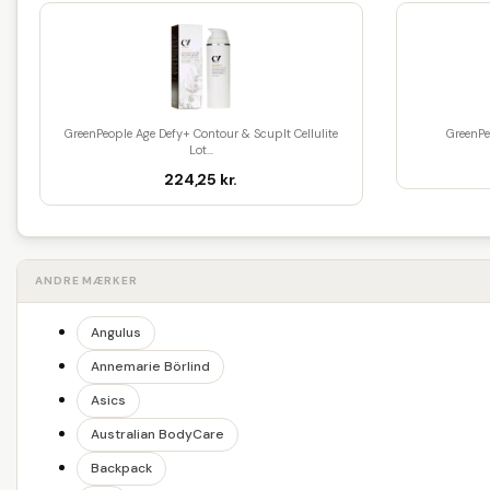
GreenPeople Age Defy+ Contour & Scuplt Cellulite
GreenPe
Lot...
224,25 kr.
ANDRE MÆRKER
Angulus
Annemarie Börlind
Asics
Australian BodyCare
Backpack