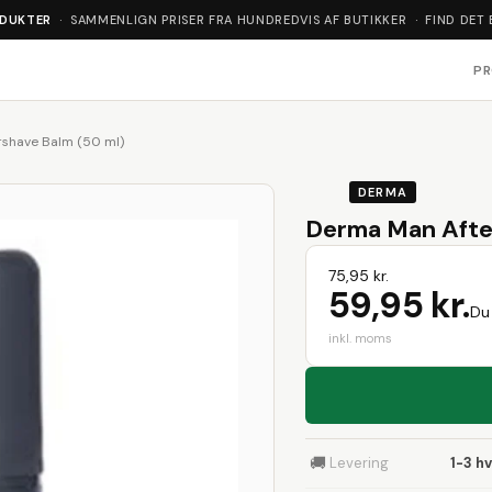
ODUKTER
· SAMMENLIGN PRISER FRA HUNDREDVIS AF BUTIKKER · FIND DET 
P
shave Balm (50 ml)
DERMA
Derma Man Afte
75,95 kr.
59,95 kr.
Du 
inkl. moms
🚚
Levering
1-3 h