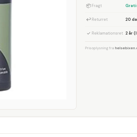
📦
Fragt
Grati
↩
Returret
20 d
✓
Reklamationsret
2 år (
Prisoplysning fra
helsebixen.