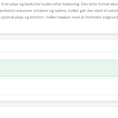
l at pleje og beskytte huden efter barbering. Den lette formel abso
thenol reducerer irritation og rødme, hvilket gør den ideel til sensi
re optimal pleje og komfort, hvilket hjælper med at forhindre indgroed