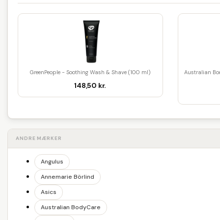
GreenPeople - Soothing Wash & Shave (100 ml)
Australian Bo
148,50 kr.
ANDRE MÆRKER
Angulus
Annemarie Börlind
Asics
Australian BodyCare