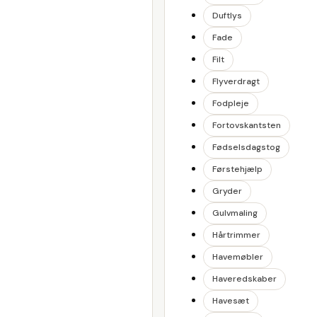
Duftlys
Fade
Filt
Flyverdragt
Fodpleje
Fortovskantsten
Fødselsdagstog
Førstehjælp
Gryder
Gulvmaling
Hårtrimmer
Havemøbler
Haveredskaber
Havesæt