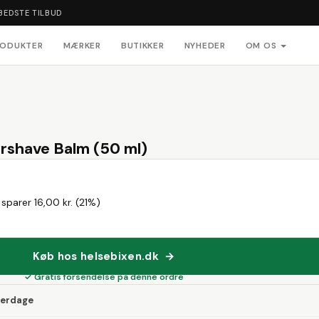
BEDSTE TILBUD
RODUKTER
MÆRKER
BUTIKKER
NYHEDER
OM OS
rshave Balm (50 ml)
sparer 16,00 kr. (21%)
Køb hos helsebixen.dk →
✓ Gratis forsendelse på denne ordre
verdage