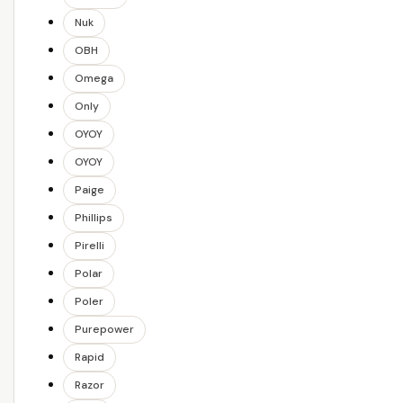
Nuk
OBH
Omega
Only
OYOY
OYOY
Paige
Phillips
Pirelli
Polar
Poler
Purepower
Rapid
Razor