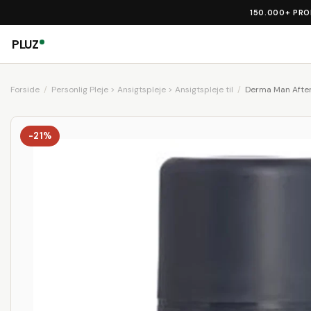
150.000+ PR
PLUZ
Forside
Personlig Pleje > Ansigtspleje > Ansigtspleje til
Derma Man After
-21%