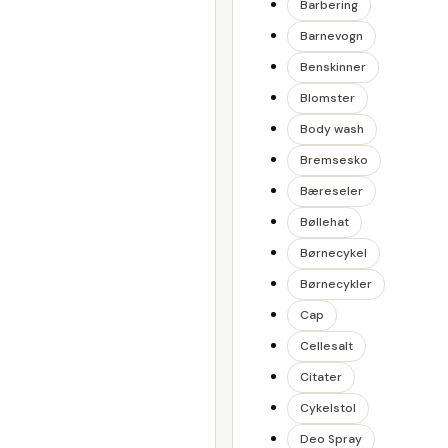
Barbering
Barnevogn
Benskinner
Blomster
Body wash
Bremsesko
Bæreseler
Bøllehat
Børnecykel
Børnecykler
Cap
Cellesalt
Citater
Cykelstol
Deo Spray