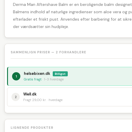
Derma Man Aftershave Balm er en beroligende balm designet ti
Balmens indhold af naturlige ingredienser som aloe vera og pan
efterlader et friskt pust. Anvendes efter barbering for at sik
der værdsætter sin hudpleje.
SAMMENLIGN PRISER — 2 FORHANDLERE
helsebixen.dk
Billigst
1
Gratis fragt
· 1-3 hverdage
Well.dk
2
Fragt 29,00 kr. · hverdage
LIGNENDE PRODUKTER