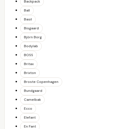
Backpack
Ball
Basil
Bisgaard
Björn Borg
Bodylab
BOSS
Britax
Brixton
Broste Copenhagen
Bundgaard
Camelbak
Ecco
Elefant
En Fant