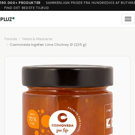
150.000+ PRODUKTER
· SAMMENLIGN PRISER FRA HUNDREDVIS AF BUTIKK
· FIND DET BEDSTE TILBUD
PLUZ
Me
Forside
Helse & Madvarer
Cosmoveda Ingefær Lime Chutney Ø (225 g)