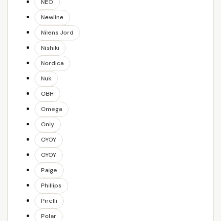
NEO
Newline
Nilens Jord
Nishiki
Nordica
Nuk
OBH
Omega
Only
OYOY
OYOY
Paige
Phillips
Pirelli
Polar