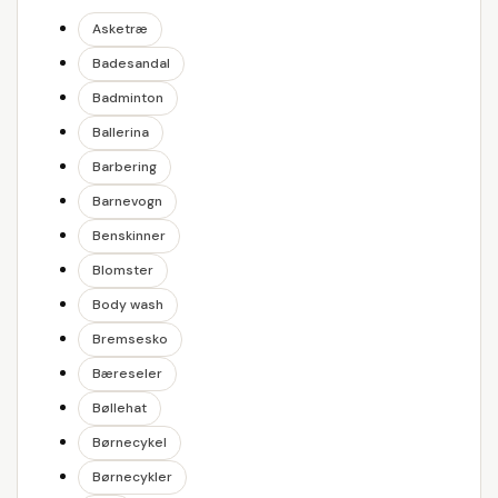
Asketræ
Badesandal
Badminton
Ballerina
Barbering
Barnevogn
Benskinner
Blomster
Body wash
Bremsesko
Bæreseler
Bøllehat
Børnecykel
Børnecykler