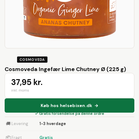
COSMOVEDA
Cosmoveda Ingefær Lime Chutney Ø (225 g)
37,95 kr.
inkl. moms
Køb hos helsebixen.dk →
✓ Gratis forsendelse på denne ordre
🚚
Levering
1-3 hverdage
📦
Fragt
Gratis