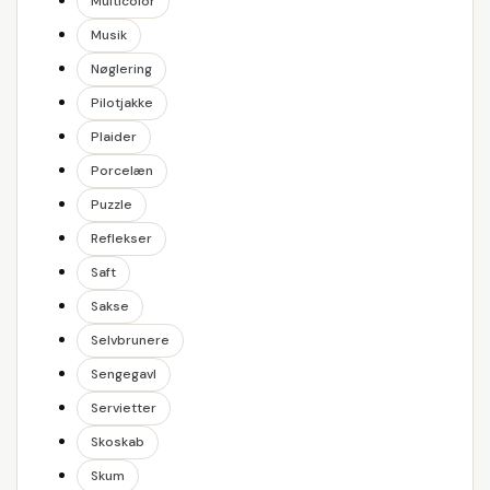
Multicolor
Musik
Nøglering
Pilotjakke
Plaider
Porcelæn
Puzzle
Reflekser
Saft
Sakse
Selvbrunere
Sengegavl
Servietter
Skoskab
Skum