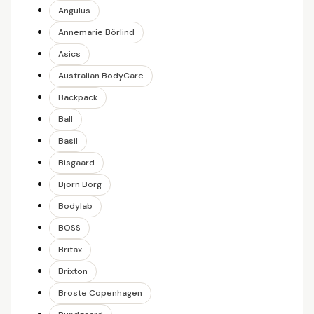
Angulus
Annemarie Börlind
Asics
Australian BodyCare
Backpack
Ball
Basil
Bisgaard
Björn Borg
Bodylab
BOSS
Britax
Brixton
Broste Copenhagen