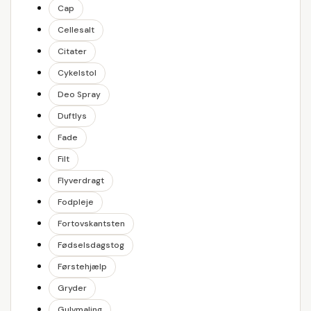
Cap
Cellesalt
Citater
Cykelstol
Deo Spray
Duftlys
Fade
Filt
Flyverdragt
Fodpleje
Fortovskantsten
Fødselsdagstog
Førstehjælp
Gryder
Gulvmaling