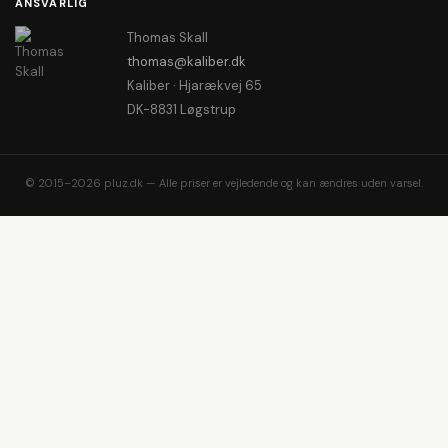
ANSVARLIG
Thomas Skall
thomas@kaliber.dk
Kaliber · Hjarækvej 65
DK-8831 Løgstrup
© 2015–2026 pluz.dk — Alle priser er vejledende og kan ændres uden varsel.