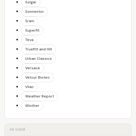
Solgar
Sonnentor
Sram
Superfit
Teva
Truefitt and Hill
Urban Classics
Versace
Vetcur Biotec
Vilac
Weather Report
Winther
SE OGSÅ