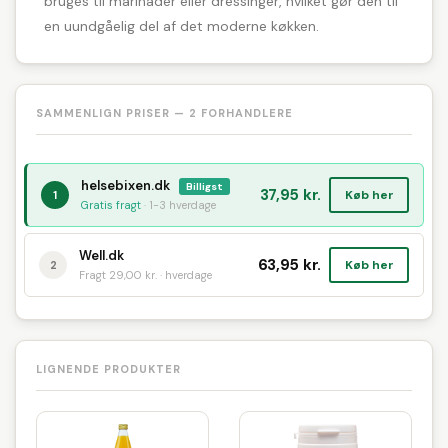
bruges til marinader eller dressinger, hvilket gør den til
en uundgåelig del af det moderne køkken.
SAMMENLIGN PRISER — 2 FORHANDLERE
helsebixen.dk
Billigst
37,95 kr.
Køb her
1
Gratis fragt
· 1-3 hverdage
Well.dk
63,95 kr.
Køb her
2
Fragt 29,00 kr. · hverdage
LIGNENDE PRODUKTER