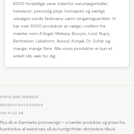
8500 forskellige varer indenfor naturlægemidler,
helsekost, personlig pleje, homøpati og særligt
udvalgte sunde fødevarer samt rengøringsartikler. Vi
har over 8500 produkter at vælge i mellem fra
mærker som A.Vogel, Melissa, Biosym, Livol, Nupo,
Berthelsen, Lekaform, Avosol, Konjak, Dr. Schär og
mange, mange flere. Alle vores produkter er kun et
enkelt klik væk for dig.
POPULÆRE MÆRKER
PRODUKTKATEGORIER
OM PLUZ.DK
Pluz.dk er Danmarks prisoversigt — vi samler produkter og priser fra
hundredvis af webshops, så du hurtigt finder det bedste tilbud.