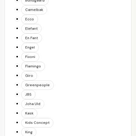
Bundgaard
Camelbak
Ecco
Elefant
En Fant
Engel
Fixoni
Flamingo
Giro
Greenpeople
JBS
Joha Uld
Kask
Kids Concept
King