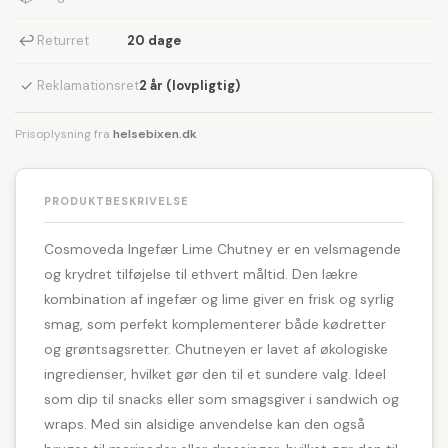
↩
Returret
20 dage
✓
Reklamationsret
2 år (lovpligtig)
Prisoplysning fra
helsebixen.dk
PRODUKTBESKRIVELSE
Cosmoveda Ingefær Lime Chutney er en velsmagende
og krydret tilføjelse til ethvert måltid. Den lækre
kombination af ingefær og lime giver en frisk og syrlig
smag, som perfekt komplementerer både kødretter
og grøntsagsretter. Chutneyen er lavet af økologiske
ingredienser, hvilket gør den til et sundere valg. Ideel
som dip til snacks eller som smagsgiver i sandwich og
wraps. Med sin alsidige anvendelse kan den også