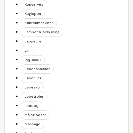
Konserves
Kuglepen
Køkkenmaskiner
Lamper & belysning
Lappegrej
Lim
Lygtesæt
Løbehandsker
Løbehuer
Løbesko
Løbetrøjer
Løbetøj
Måleklodser
Massage