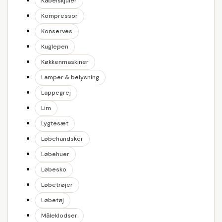
Kabelskjuler
Kompressor
Konserves
Kuglepen
Køkkenmaskiner
Lamper & belysning
Lappegrej
Lim
Lygtesæt
Løbehandsker
Løbehuer
Løbesko
Løbetrøjer
Løbetøj
Måleklodser