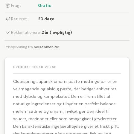
📦
Fragt
Gratis
↩
Returret
20 dage
✓
Reklamationsret
2 år (lovpligtig)
Prisoplysning fra
helsebixen.dk
PRODUKTBESKRIVELSE
Clearspring Japansk umami paste med ingefær er en
velsmagende og alsidig pasta, der beriger enhver ret
med dybde og kompleksitet. Den er fremstillet af
naturlige ingredienser og tilbyder en perfekt balance
mellem sødme og umami, hvilket gør den ideel til
saucer, marinader eller som smagsgiver i gryderetter.
Den karakteristiske ingefærtilføjelse giver et friskt pift,
der komplementerer både grøntsager, fisk og kød.