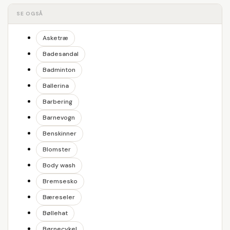
SE OGSÅ
Asketræ
Badesandal
Badminton
Ballerina
Barbering
Barnevogn
Benskinner
Blomster
Body wash
Bremsesko
Bæreseler
Bøllehat
Børnecykel