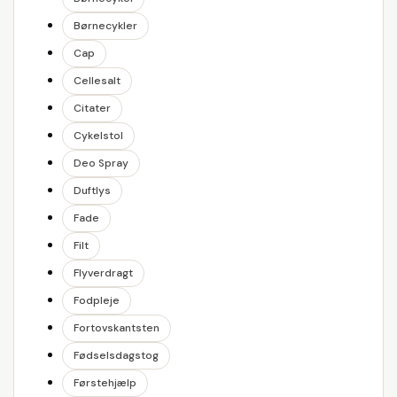
Børnecykler
Cap
Cellesalt
Citater
Cykelstol
Deo Spray
Duftlys
Fade
Filt
Flyverdragt
Fodpleje
Fortovskantsten
Fødselsdagstog
Førstehjælp