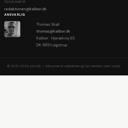
Send mail til
redaktionen@kaliber.dk
ANSVARLIG
Thomas Skall
thomas@kaliber.dk
Kaliber · Hjarækvej 65
DK-8831 Løgstrup
© 2015–2026 pluz.dk — Alle priser er vejledende og kan ændres uden varsel.