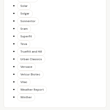
Solar
Solgar
Sonnentor
Sram
Superfit
Teva
Truefitt and Hill
Urban Classics
Versace
Vetcur Biotec
Vilac
Weather Report
Winther