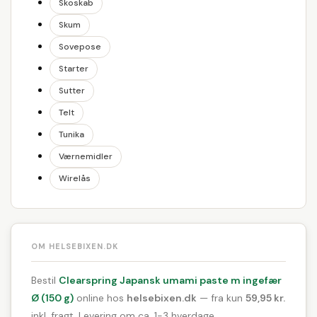
Skoskab
Skum
Sovepose
Starter
Sutter
Telt
Tunika
Værnemidler
Wirelås
OM HELSEBIXEN.DK
Bestil
Clearspring Japansk umami paste m ingefær
Ø (150 g)
online hos
helsebixen.dk
— fra kun
59,95 kr.
inkl. fragt. Levering om ca. 1-3 hverdage.