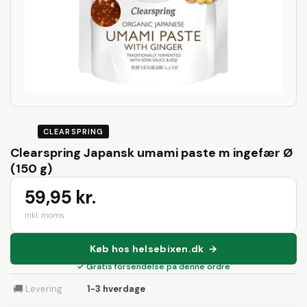
CLEARSPRING
Clearspring Japansk umami paste m ingefær Ø
(150 g)
59,95 kr.
inkl. moms
Køb hos helsebixen.dk →
✓ Gratis forsendelse på denne ordre
🚚
Levering
1-3 hverdage