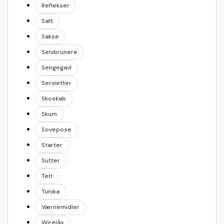
Reflekser
Saft
Sakse
Selvbrunere
Sengegavl
Servietter
Skoskab
Skum
Sovepose
Starter
Sutter
Telt
Tunika
Værnemidler
Wirelås