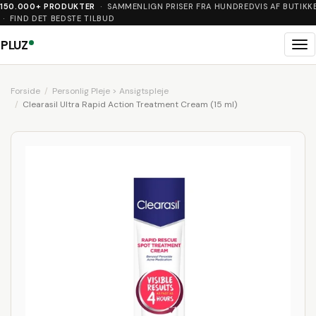
150.000+ PRODUKTER
· SAMMENLIGN PRISER FRA HUNDREDVIS AF BUTIKK
· FIND DET BEDSTE TILBUD
PLUZ
Me
Forside
Personlig Pleje > Ansigtspleje
Clearasil Ultra Rapid Action Treatment Cream (15 ml)