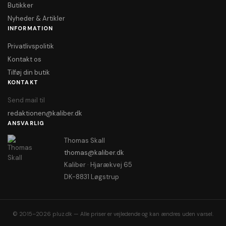
Butikker
Nyheder & Artikler
INFORMATION
Privatlivspolitik
Kontakt os
Tilføj din butik
KONTAKT
Send mail til
redaktionen@kaliber.dk
ANSVARLIG
Thomas Skall
thomas@kaliber.dk
Kaliber · Hjarækvej 65
DK-8831 Løgstrup
© 2015–2026 pluz.dk — Alle priser er vejledende og kan ændres uden varsel.