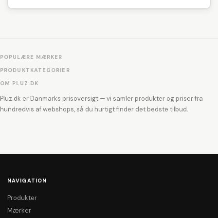
POPULÆRE MÆRKER
PRODUKTKATEGORIER
OM PLUZ.DK
Pluz.dk er Danmarks prisoversigt — vi samler produkter og priser fra
hundredvis af webshops, så du hurtigt finder det bedste tilbud.
NAVIGATION
Produkter
Mærker