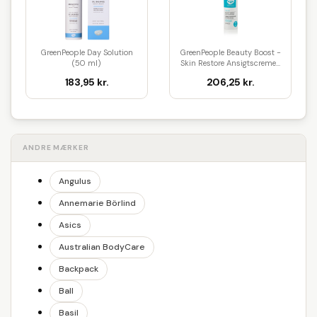
GreenPeople Day Solution
GreenPeople Beauty Boost -
(50 ml)
Skin Restore Ansigtscreme...
183,95 kr.
206,25 kr.
ANDRE MÆRKER
Angulus
Annemarie Börlind
Asics
Australian BodyCare
Backpack
Ball
Basil