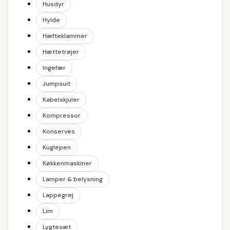
Husdyr
Hylde
Hæfteklammer
Hættetrøjer
Ingefær
Jumpsuit
Kabelskjuler
Kompressor
Konserves
Kuglepen
Køkkenmaskiner
Lamper & belysning
Lappegrej
Lim
Lygtesæt