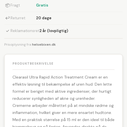
📦
Fragt
Gratis
↩
Returret
20 dage
✓
Reklamationsret
2 år (lovpligtig)
Prisoplysning fra
helsebixen.dk
PRODUKTBESKRIVELSE
Clearasil Ultra Rapid Action Treatment Cream er en
effektiv løsning til bekæmpelse af uren hud. Den lette
formel er beriget med aktive ingredienser, der hurtigt
reducerer synligheden af akne og urenheder.
Cremerne arbejder målrettet på at mindske rødme og
inflammation, hvilket giver en mere ensartet hudtone.
Med en praktisk størrelse på 15 ml er den ideel til både
hjemmebrug og på farten. Anvendes direkte på de