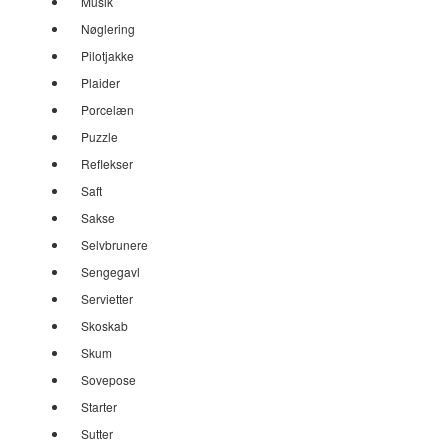
Musik
Nøglering
Pilotjakke
Plaider
Porcelæn
Puzzle
Reflekser
Saft
Sakse
Selvbrunere
Sengegavl
Servietter
Skoskab
Skum
Sovepose
Starter
Sutter