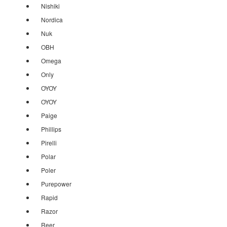
Nishiki
Nordica
Nuk
OBH
Omega
Only
OYOY
OYOY
Paige
Phillips
Pirelli
Polar
Poler
Purepower
Rapid
Razor
Reer