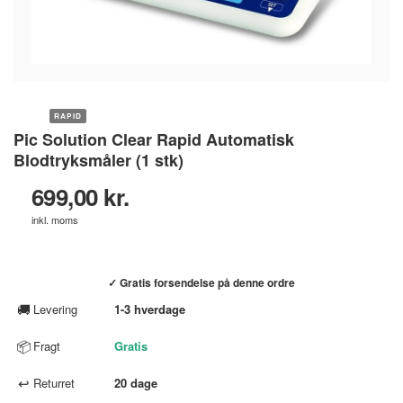
RAPID
Pic Solution Clear Rapid Automatisk
Blodtryksmåler (1 stk)
699,00 kr.
inkl. moms
Køb hos helsebixen.dk →
✓ Gratis forsendelse på denne ordre
🚚
Levering
1-3 hverdage
📦
Fragt
Gratis
↩
Returret
20 dage