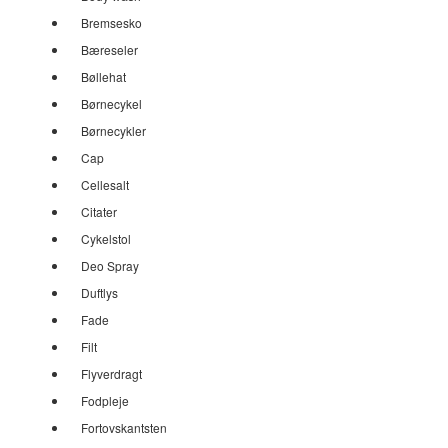
Bremsesko
Bæreseler
Bøllehat
Børnecykel
Børnecykler
Cap
Cellesalt
Citater
Cykelstol
Deo Spray
Duftlys
Fade
Filt
Flyverdragt
Fodpleje
Fortovskantsten