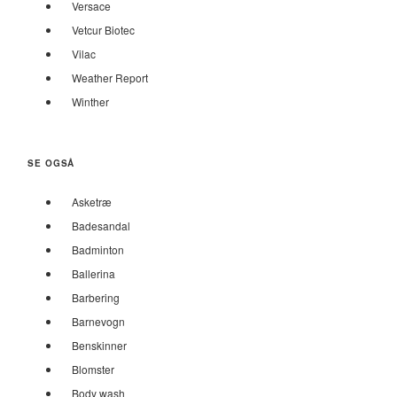
Versace
Vetcur Biotec
Vilac
Weather Report
Winther
SE OGSÅ
Asketræ
Badesandal
Badminton
Ballerina
Barbering
Barnevogn
Benskinner
Blomster
Body wash