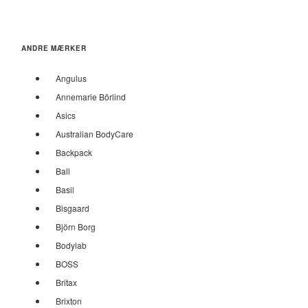
ANDRE MÆRKER
Angulus
Annemarie Börlind
Asics
Australian BodyCare
Backpack
Ball
Basil
Bisgaard
Björn Borg
Bodylab
BOSS
Britax
Brixton