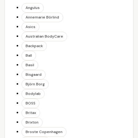
Angulus
Annemarie Börlind
Asics
Australian BodyCare
Backpack
Ball
Basil
Bisgaard
Björn Borg
Bodylab
BOSS
Britax
Brixton
Broste Copenhagen