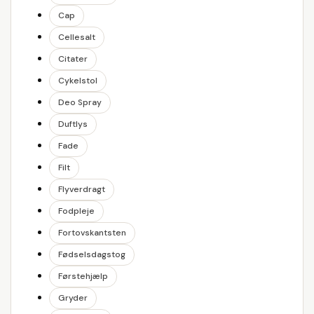
Cap
Cellesalt
Citater
Cykelstol
Deo Spray
Duftlys
Fade
Filt
Flyverdragt
Fodpleje
Fortovskantsten
Fødselsdagstog
Førstehjælp
Gryder