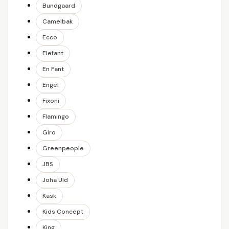
Bundgaard
Camelbak
Ecco
Elefant
En Fant
Engel
Fixoni
Flamingo
Giro
Greenpeople
JBS
Joha Uld
Kask
Kids Concept
King