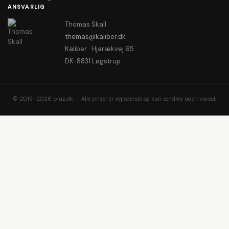
ANSVARLIG
Thomas Skall
thomas@kaliber.dk
Kaliber · Hjarækvej 65
DK-8831 Løgstrup
© 2015–2026 pluz.dk — Alle priser er vejledende og kan ændres uden varsel.