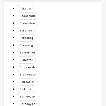
Asketræ
Badesandal
Badminton
Ballerina
Barbering
Barnevogn
Benskinner
Blomster
Body wash
Bremsesko
Bæreseler
Bøllehat
Børnecykel
Børnecykler