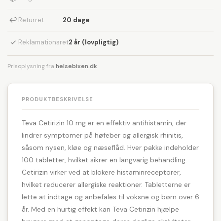
↩
Returret
20 dage
✓
Reklamationsret
2 år (lovpligtig)
Prisoplysning fra
helsebixen.dk
PRODUKTBESKRIVELSE
Teva Cetirizin 10 mg er en effektiv antihistamin, der
lindrer symptomer på høfeber og allergisk rhinitis,
såsom nysen, kløe og næseflåd. Hver pakke indeholder
100 tabletter, hvilket sikrer en langvarig behandling.
Cetirizin virker ved at blokere histaminreceptorer,
hvilket reducerer allergiske reaktioner. Tabletterne er
lette at indtage og anbefales til voksne og børn over 6
år. Med en hurtig effekt kan Teva Cetirizin hjælpe