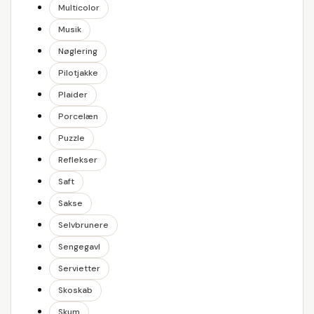
Multicolor
Musik
Nøglering
Pilotjakke
Plaider
Porcelæn
Puzzle
Reflekser
Saft
Sakse
Selvbrunere
Sengegavl
Servietter
Skoskab
Skum