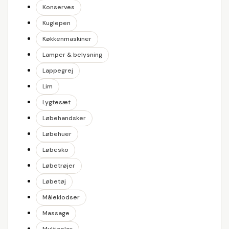
Konserves
Kuglepen
Køkkenmaskiner
Lamper & belysning
Lappegrej
Lim
Lygtesæt
Løbehandsker
Løbehuer
Løbesko
Løbetrøjer
Løbetøj
Måleklodser
Massage