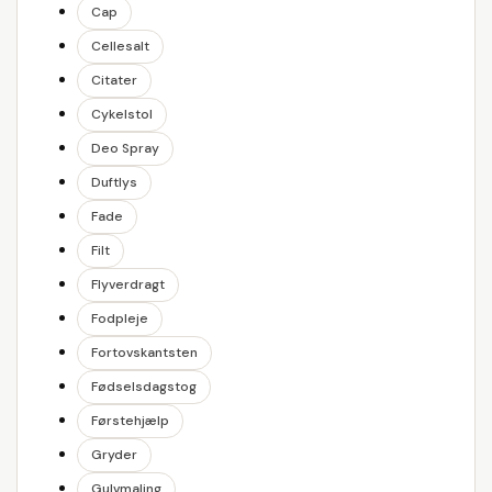
Cap
Cellesalt
Citater
Cykelstol
Deo Spray
Duftlys
Fade
Filt
Flyverdragt
Fodpleje
Fortovskantsten
Fødselsdagstog
Førstehjælp
Gryder
Gulvmaling