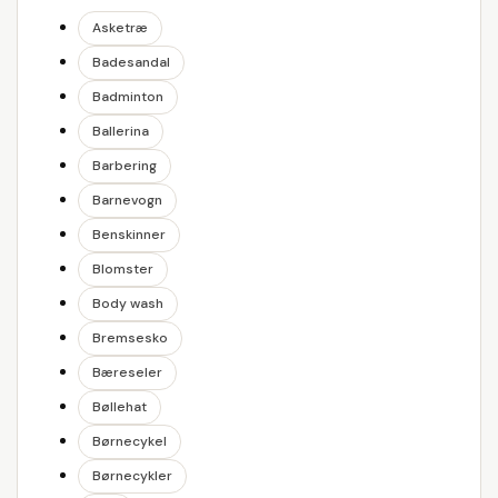
Asketræ
Badesandal
Badminton
Ballerina
Barbering
Barnevogn
Benskinner
Blomster
Body wash
Bremsesko
Bæreseler
Bøllehat
Børnecykel
Børnecykler