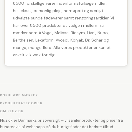
8500 forskellige varer indenfor naturlægemidler,
helsekost, personlig pleje, homøpati og særligt
udvalgte sunde fødevarer samt rengøringsartikler. Vi
har over 8500 produkter at vælge i mellem fra
mærker som A.Vogel, Melissa, Biosym, Livol, Nupo,
Berthelsen, Lekaform, Avosol, Konjak, Dr. Schär og
mange, mange flere. Alle vores produkter er kun et
enkelt klik væk for dig.
POPULÆRE MÆRKER
PRODUKTKATEGORIER
OM PLUZ.DK
Pluz.dk er Danmarks prisoversigt — vi samler produkter og priser fra
hundredvis af webshops, så du hurtigt finder det bedste tilbud.