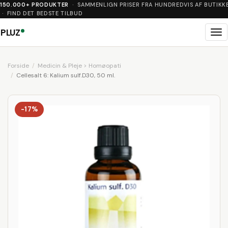
150.000+ PRODUKTER
· SAMMENLIGN PRISER FRA HUNDREDVIS AF BUTIKK
· FIND DET BEDSTE TILBUD
PLUZ
Me
Forside
Medicin & Pleje > Homøopati
Cellesalt 6: Kalium sulf.D30, 50 ml.
-17%