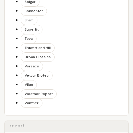
Solgar
Sonnentor
Sram
Superfit
Teva
Truefitt and Hill
Urban Classics
Versace
Vetcur Biotec
Vilac
Weather Report
Winther
SE OGSÅ