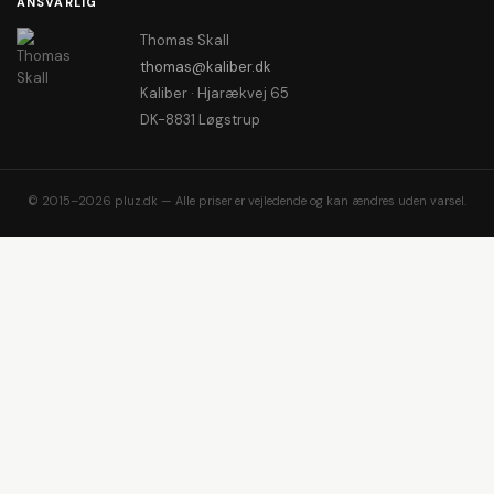
ANSVARLIG
Thomas Skall
thomas@kaliber.dk
Kaliber · Hjarækvej 65
DK-8831 Løgstrup
© 2015–2026 pluz.dk — Alle priser er vejledende og kan ændres uden varsel.