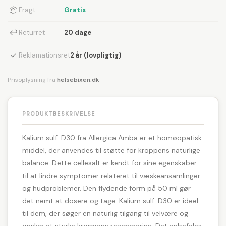
📦
Fragt
Gratis
↩
Returret
20 dage
✓
Reklamationsret
2 år (lovpligtig)
Prisoplysning fra
helsebixen.dk
PRODUKTBESKRIVELSE
Kalium sulf. D30 fra Allergica Amba er et homøopatisk
middel, der anvendes til støtte for kroppens naturlige
balance. Dette cellesalt er kendt for sine egenskaber
til at lindre symptomer relateret til væskeansamlinger
og hudproblemer. Den flydende form på 50 ml gør
det nemt at dosere og tage. Kalium sulf. D30 er ideel
til dem, der søger en naturlig tilgang til velvære og