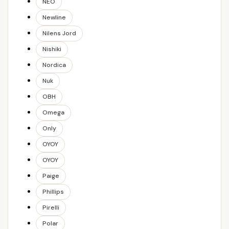
NEO
Newline
Nilens Jord
Nishiki
Nordica
Nuk
OBH
Omega
Only
OYOY
OYOY
Paige
Phillips
Pirelli
Polar