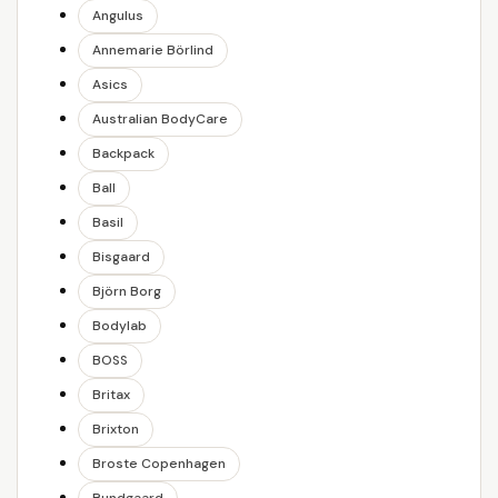
Angulus
Annemarie Börlind
Asics
Australian BodyCare
Backpack
Ball
Basil
Bisgaard
Björn Borg
Bodylab
BOSS
Britax
Brixton
Broste Copenhagen