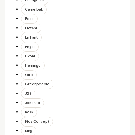
Bundgaard
Camelbak
Ecco
Elefant
En Fant
Engel
Fixoni
Flamingo
Giro
Greenpeople
JBS
Joha Uld
Kask
Kids Concept
King