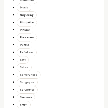
Multicolor
Musik
Nøglering
Pilotjakke
Plaider
Porcelæn
Puzzle
Reflekser
Saft
Sakse
Selvbrunere
Sengegavl
Servietter
Skoskab
Skum