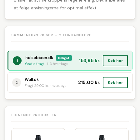
ønsker at styrke kroppens regenerering. Det anbefales
at følge anvisningerne for optimal effekt.
SAMMENLIGN PRISER — 2 FORHANDLERE
helsebixen.dk
Billigst
153,95 kr.
Køb her
1
Gratis fragt
· 1-3 hverdage
Well.dk
215,00 kr.
Køb her
2
Fragt 29,00 kr. · hverdage
LIGNENDE PRODUKTER