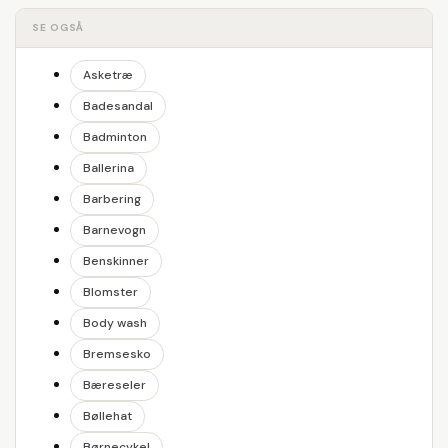
SE OGSÅ
Asketræ
Badesandal
Badminton
Ballerina
Barbering
Barnevogn
Benskinner
Blomster
Body wash
Bremsesko
Bæreseler
Bøllehat
Børnecykel