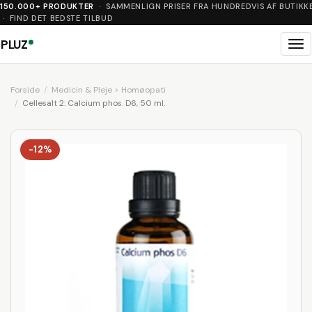
150.000+ PRODUKTER
· SAMMENLIGN PRISER FRA HUNDREDVIS AF BUTIKK
· FIND DET BEDSTE TILBUD
PLUZ
Me
Forside
Medicin & Pleje > Homøopati
Cellesalt 2: Calcium phos. D6, 50 ml.
-12%