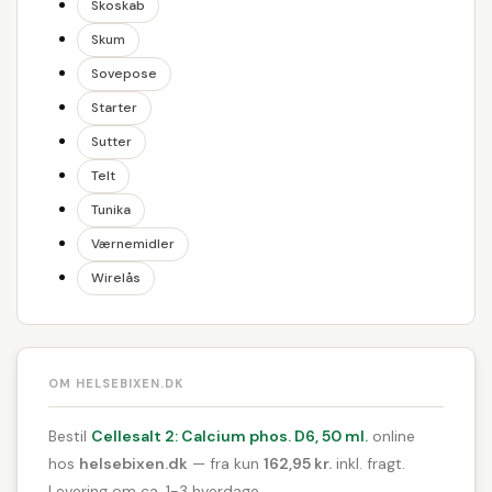
Skoskab
Skum
Sovepose
Starter
Sutter
Telt
Tunika
Værnemidler
Wirelås
OM HELSEBIXEN.DK
Bestil
Cellesalt 2: Calcium phos. D6, 50 ml.
online
hos
helsebixen.dk
— fra kun
162,95 kr.
inkl. fragt.
Levering om ca. 1-3 hverdage.