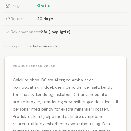
📦
Fragt
Gratis
↩
Returret
20 dage
✓
Reklamationsret
2 år (lovpligtig)
Prisoplysning fra
helsebixen.dk
PRODUKTBESKRIVELSE
Calcium phos. D6 fra Allergica Amba er et
homøopatisk middel, der indeholder cell salt, kendt
for sine styrkende egenskaber. Det anvendes til at
støtte knogler, tænder og væv, hvilket gør det ideelt til
personer med behov for ekstra mineraler i kosten.
Produktet kan hjælpe med at lindre symptomer
relateret til knogleskørhed og væksthæmning. Den