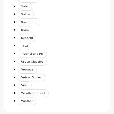
Solar
Solgar
Sonnentor
Sram
Superfit
Teva
Truefitt and Hill
Urban Classics
Versace
Vetcur Biotec
Vilac
Weather Report
Winther