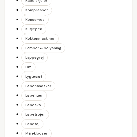
Kabelskjuler
Kompressor
Konserves
Kuglepen
Køkkenmaskiner
Lamper & belysning
Lappegrej
Lim
Lygtesæt
Løbehandsker
Løbehuer
Løbesko
Løbetrøjer
Løbetøj
Måleklodser