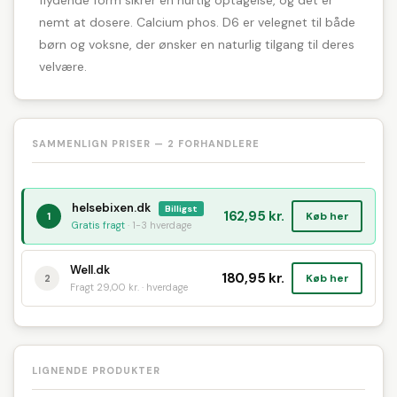
flydende form sikrer en hurtig optagelse, og det er
nemt at dosere. Calcium phos. D6 er velegnet til både
børn og voksne, der ønsker en naturlig tilgang til deres
velvære.
SAMMENLIGN PRISER — 2 FORHANDLERE
helsebixen.dk
Billigst
162,95 kr.
Køb her
1
Gratis fragt
· 1-3 hverdage
Well.dk
180,95 kr.
Køb her
2
Fragt 29,00 kr. · hverdage
LIGNENDE PRODUKTER