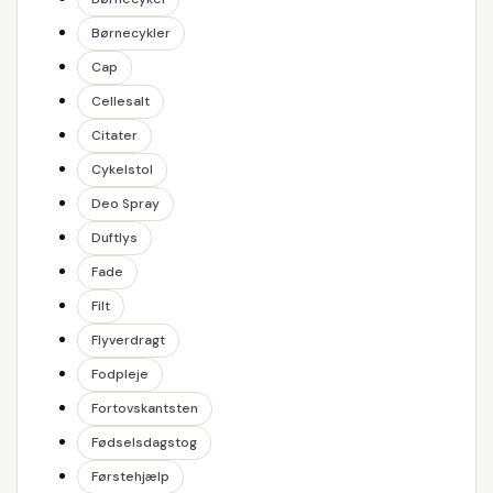
Børnecykler
Cap
Cellesalt
Citater
Cykelstol
Deo Spray
Duftlys
Fade
Filt
Flyverdragt
Fodpleje
Fortovskantsten
Fødselsdagstog
Førstehjælp