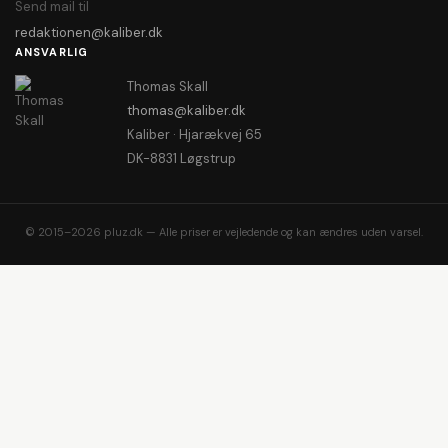
Send mail til
redaktionen@kaliber.dk
ANSVARLIG
Thomas Skall
thomas@kaliber.dk
Kaliber · Hjarækvej 65
DK-8831 Løgstrup
© 2015–2026 pluz.dk — Alle priser er vejledende og kan ændres uden varsel.