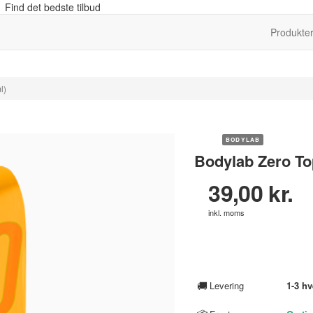
 Find det bedste tilbud
Produkte
l)
BODYLAB
Bodylab Zero To
39,00 kr.
inkl. moms
🚚
Levering
1-3 h