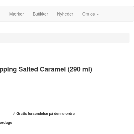
r
Mærker
Butikker
Nyheder
Om os
pping Salted Caramel (290 ml)
Køb hos helsebixen.dk →
✓ Gratis forsendelse på denne ordre
verdage