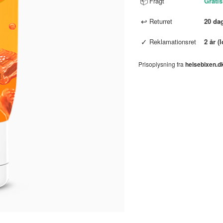
📦
Fragt
Gratis
↩
Returret
20 da
✓
Reklamationsret
2 år (
Prisoplysning fra
helsebixen.d