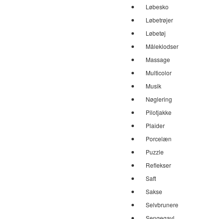
Løbesko
Løbetrøjer
Løbetøj
Måleklodser
Massage
Multicolor
Musik
Nøglering
Pilotjakke
Plaider
Porcelæn
Puzzle
Reflekser
Saft
Sakse
Selvbrunere
Sengegavl