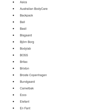
Asics
Australian BodyCare
Backpack
Ball
Basil
Bisgaard
Björn Borg
Bodylab
BOSS
Britax
Brixton
Broste Copenhagen
Bundgaard
Camelbak
Ecco
Elefant
En Fant