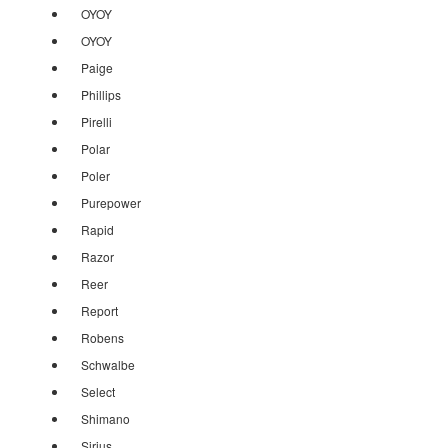
OYOY
OYOY
Paige
Phillips
Pirelli
Polar
Poler
Purepower
Rapid
Razor
Reer
Report
Robens
Schwalbe
Select
Shimano
Sirius