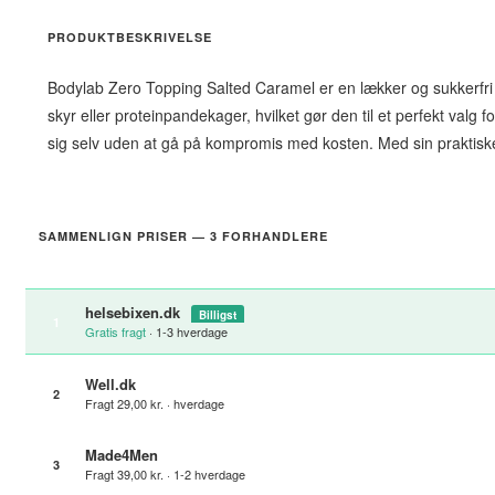
PRODUKTBESKRIVELSE
Bodylab Zero Topping Salted Caramel er en lækker og sukkerfri top
skyr eller proteinpandekager, hvilket gør den til et perfekt valg 
sig selv uden at gå på kompromis med kosten. Med sin praktis
SAMMENLIGN PRISER — 3 FORHANDLERE
helsebixen.dk
Billigst
1
Gratis fragt
· 1-3 hverdage
Well.dk
2
Fragt 29,00 kr. · hverdage
Made4Men
3
Fragt 39,00 kr. · 1-2 hverdage