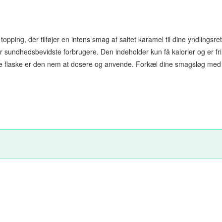
ping, der tilføjer en intens smag af saltet karamel til dine yndlingsret
for sundhedsbevidste forbrugere. Den indeholder kun få kalorier og er fri 
ke flaske er den nem at dosere og anvende. Forkæl dine smagsløg me