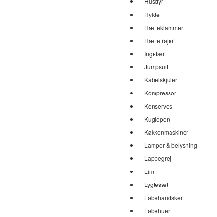
Husdyr
Hylde
Hæfteklammer
Hættetrøjer
Ingefær
Jumpsuit
Kabelskjuler
Kompressor
Konserves
Kuglepen
Køkkenmaskiner
Lamper & belysning
Lappegrej
Lim
Lygtesæt
Løbehandsker
Løbehuer