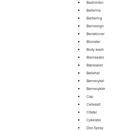
Badminton
Ballerina
Barbering
Barnevogn
Benskinner
Blomster
Body wash
Bremsesko
Bæreseler
Bøllehat
Børnecykel
Børnecykler
Cap
Cellesalt
Citater
Cykelstol
Deo Spray