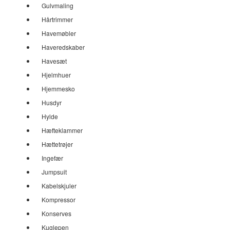
Gulvmaling
Hårtrimmer
Havemøbler
Haveredskaber
Havesæt
Hjelmhuer
Hjemmesko
Husdyr
Hylde
Hæfteklammer
Hættetrøjer
Ingefær
Jumpsuit
Kabelskjuler
Kompressor
Konserves
Kuglepen