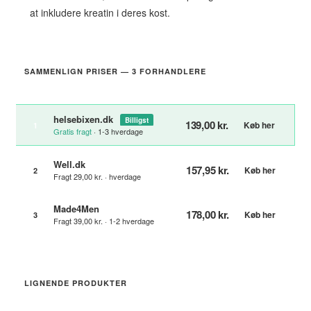
at inkludere kreatin i deres kost.
SAMMENLIGN PRISER — 3 FORHANDLERE
helsebixen.dk
Billigst
139,00 kr.
Køb her
1
Gratis fragt
· 1-3 hverdage
Well.dk
157,95 kr.
Køb her
2
Fragt 29,00 kr. · hverdage
Made4Men
178,00 kr.
Køb her
3
Fragt 39,00 kr. · 1-2 hverdage
LIGNENDE PRODUKTER