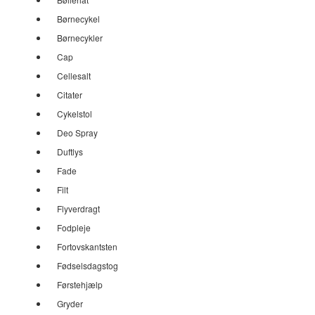
Børnecykel
Børnecykler
Cap
Cellesalt
Citater
Cykelstol
Deo Spray
Duftlys
Fade
Filt
Flyverdragt
Fodpleje
Fortovskantsten
Fødselsdagstog
Førstehjælp
Gryder