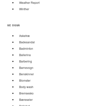
Weather Report
Winther
SE OGSÅ
Asketræ
Badesandal
Badminton
Ballerina
Barbering
Barnevogn
Benskinner
Blomster
Body wash
Bremsesko
Bæreseler
Bøllehat