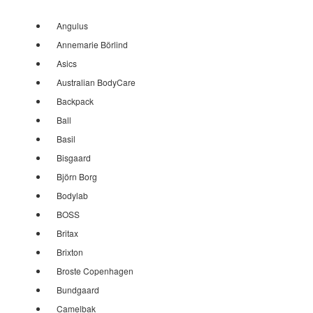
Angulus
Annemarie Börlind
Asics
Australian BodyCare
Backpack
Ball
Basil
Bisgaard
Björn Borg
Bodylab
BOSS
Britax
Brixton
Broste Copenhagen
Bundgaard
Camelbak