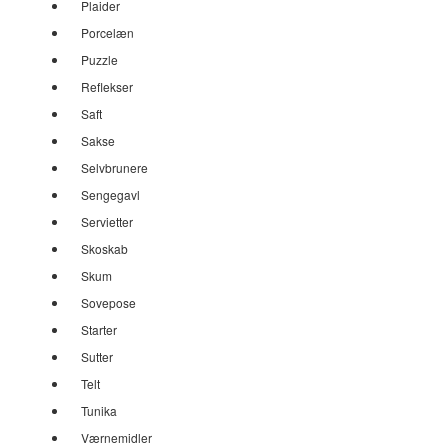
Plaider
Porcelæn
Puzzle
Reflekser
Saft
Sakse
Selvbrunere
Sengegavl
Servietter
Skoskab
Skum
Sovepose
Starter
Sutter
Telt
Tunika
Værnemidler