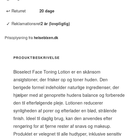
↩
Returret
20 dage
✓
Reklamationsret
2 år (lovpligtig)
Prisoplysning fra
helsebixen.dk
PRODUKTBESKRIVELSE
Bioselect Face Toning Lotion er en skånsom
ansigtstoner, der frisker op og toner huden. Den
berigede formel indeholder naturlige ingredienser, der
hjælper med at genoprette hudens balance og forberede
den til efterfølgende pleje. Lotionen reducerer
synligheden af porer og efterlader en blød, strålende
finish. Ideel til daglig brug, kan den anvendes efter
rengøring for at fjerne rester af snavs og makeup.
Produktet er velegnet til alle hudtyper, inklusive sensitiv