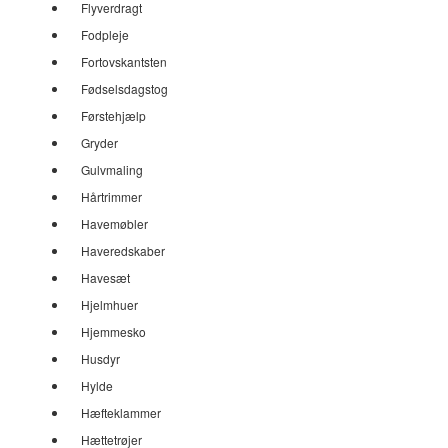
Flyverdragt
Fodpleje
Fortovskantsten
Fødselsdagstog
Førstehjælp
Gryder
Gulvmaling
Hårtrimmer
Havemøbler
Haveredskaber
Havesæt
Hjelmhuer
Hjemmesko
Husdyr
Hylde
Hæfteklammer
Hættetrøjer