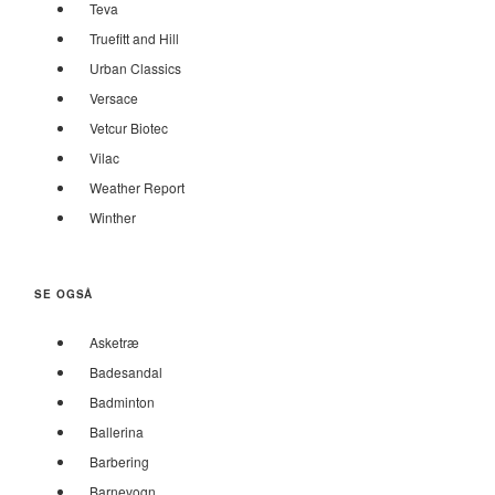
Teva
Truefitt and Hill
Urban Classics
Versace
Vetcur Biotec
Vilac
Weather Report
Winther
SE OGSÅ
Asketræ
Badesandal
Badminton
Ballerina
Barbering
Barnevogn