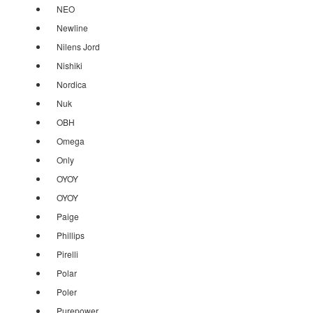
NEO
Newline
Nilens Jord
Nishiki
Nordica
Nuk
OBH
Omega
Only
OYOY
OYOY
Paige
Phillips
Pirelli
Polar
Poler
Purepower