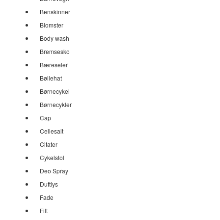
Benskinner
Blomster
Body wash
Bremsesko
Bæreseler
Bøllehat
Børnecykel
Børnecykler
Cap
Cellesalt
Citater
Cykelstol
Deo Spray
Duftlys
Fade
Filt