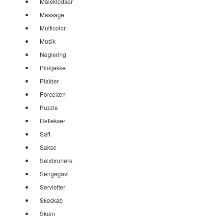
Måleklodser
Massage
Multicolor
Musik
Nøglering
Pilotjakke
Plaider
Porcelæn
Puzzle
Reflekser
Saft
Sakse
Selvbrunere
Sengegavl
Servietter
Skoskab
Skum