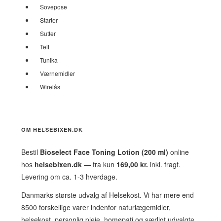
Sovepose
Starter
Sutter
Telt
Tunika
Værnemidler
Wirelås
OM HELSEBIXEN.DK
Bestil
Bioselect Face Toning Lotion (200 ml)
online
hos
helsebixen.dk
— fra kun
169,00 kr.
inkl. fragt.
Levering om ca. 1-3 hverdage.
Danmarks største udvalg af Helsekost. Vi har mere end
8500 forskellige varer indenfor naturlægemidler,
helsekost, personlig pleje, homøpati og særligt udvalgte