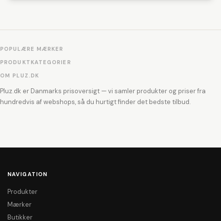
POPULÆRE MÆRKER
PRODUKTKATEGORIER
OM PLUZ.DK
Pluz.dk er Danmarks prisoversigt — vi samler produkter og priser fra
hundredvis af webshops, så du hurtigt finder det bedste tilbud.
NAVIGATION
Produkter
Mærker
Butikker