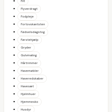
Filt
Flyverdragt
Fodpleje
Fortovskantsten
Fødselsdagstog
Førstehjælp
Gryder
Gulvmaling
Hårtrimmer
Havemøbler
Haveredskaber
Havesæt
Hjelmhuer
Hjemmesko
Husdyr