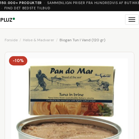
150.000+ PRODUKTER
· SAMMENLIGN PRISER FRA HUNDREDVIS AF BUTIKK
· FIND DET BEDSTE TILBUD
PLUZ
Me
Forside
Helse & Madvarer
Biogan Tun I Vand (120 gr)
-10%