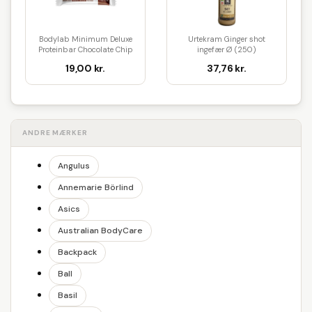
Bodylab Minimum Deluxe
Urtekram Ginger shot
Proteinbar Chocolate Chip
ingefær Ø (250)
Coo...
19,00 kr.
37,76 kr.
ANDRE MÆRKER
Angulus
Annemarie Börlind
Asics
Australian BodyCare
Backpack
Ball
Basil