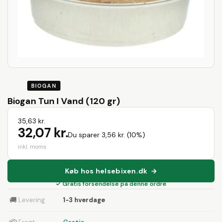
BIOGAN
Biogan Tun I Vand (120 gr)
35,63 kr.
32,07 kr.
Du sparer 3,56 kr. (10%)
inkl. moms
Køb hos helsebixen.dk →
✓ Gratis forsendelse på denne ordre
🚚
Levering
1-3 hverdage