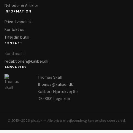
Nyheder & Artikler
INFORMATION
Privatlivspolitik
Kontakt os
Tilføj din butik
KONTAKT
Send mail til
redaktionen@kaliber.dk
ANSVARLIG
Thomas Skall
thomas@kaliber.dk
Kaliber · Hjarækvej 65
DK-8831 Løgstrup
© 2015–2026 pluz.dk — Alle priser er vejledende og kan ændres uden varsel.