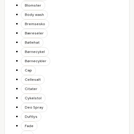
Blomster
Body wash
Bremsesko
Bæreseler
Bøllehat
Børnecykel
Børnecykler
Cap
Cellesalt
Citater
Cykelstol
Deo Spray
Duftlys
Fade