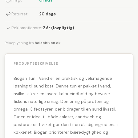
📦
Fragt
Gratis
↩
Returret
20 dage
✓
Reklamationsret
2 år (lovpligtig)
Prisoplysning fra
helsebixen.dk
PRODUKTBESKRIVELSE
Biogan Tun I Vand er en praktisk og velsmagende
løsning til sund kost. Denne tun er pakket i vand,
hvilket sikrer en lavere kalorieindhold og bevarer
fiskens naturlige smag. Den er rig på protein og
omega-3 fedtsyrer, der bidrager til en sund livsstil.
Tunen er ideel til både salater, sandwich og
pastaretter, hvilket gør den til en alsidig ingrediens i
køkkenet. Biogan prioriterer bæredygtighed og