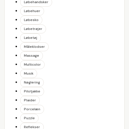
Løbehandsker
Løbehuer
Løbesko
Løbetrøjer
Løbetøj
Måleklodser
Massage
Multicolor
Musik
Nøglering
Pilotjakke
Plaider
Porcelæn
Puzzle
Reflekser