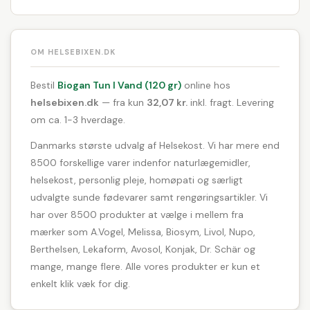
OM HELSEBIXEN.DK
Bestil
Biogan Tun I Vand (120 gr)
online hos
helsebixen.dk
— fra kun
32,07 kr.
inkl. fragt. Levering
om ca. 1-3 hverdage.
Danmarks største udvalg af Helsekost. Vi har mere end
8500 forskellige varer indenfor naturlægemidler,
helsekost, personlig pleje, homøpati og særligt
udvalgte sunde fødevarer samt rengøringsartikler. Vi
har over 8500 produkter at vælge i mellem fra
mærker som A.Vogel, Melissa, Biosym, Livol, Nupo,
Berthelsen, Lekaform, Avosol, Konjak, Dr. Schär og
mange, mange flere. Alle vores produkter er kun et
enkelt klik væk for dig.