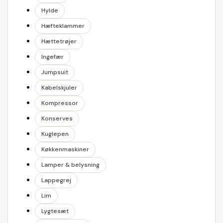
Hylde
Hæfteklammer
Hættetrøjer
Ingefær
Jumpsuit
Kabelskjuler
Kompressor
Konserves
Kuglepen
Køkkenmaskiner
Lamper & belysning
Lappegrej
Lim
Lygtesæt