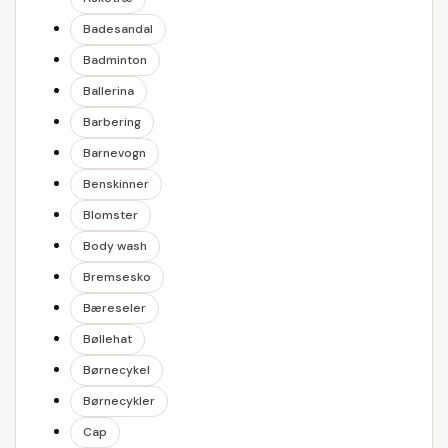
Badesandal
Badminton
Ballerina
Barbering
Barnevogn
Benskinner
Blomster
Body wash
Bremsesko
Bæreseler
Bøllehat
Børnecykel
Børnecykler
Cap