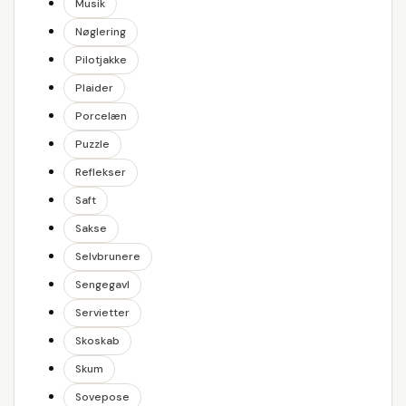
Musik
Nøglering
Pilotjakke
Plaider
Porcelæn
Puzzle
Reflekser
Saft
Sakse
Selvbrunere
Sengegavl
Servietter
Skoskab
Skum
Sovepose