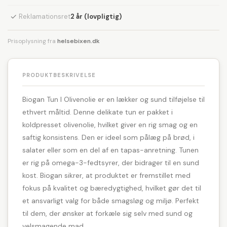
✓
Reklamationsret
2 år (lovpligtig)
Prisoplysning fra
helsebixen.dk
PRODUKTBESKRIVELSE
Biogan Tun I Olivenolie er en lækker og sund tilføjelse til
ethvert måltid. Denne delikate tun er pakket i
koldpresset olivenolie, hvilket giver en rig smag og en
saftig konsistens. Den er ideel som pålæg på brød, i
salater eller som en del af en tapas-anretning. Tunen
er rig på omega-3-fedtsyrer, der bidrager til en sund
kost. Biogan sikrer, at produktet er fremstillet med
fokus på kvalitet og bæredygtighed, hvilket gør det til
et ansvarligt valg for både smagsløg og miljø. Perfekt
til dem, der ønsker at forkæle sig selv med sund og
velsmagende mad.