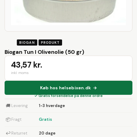
BIOGAN
PRODUKT
Biogan Tun I Olivenolie (50 gr)
43,57 kr.
inkl. moms
Køb hos helsebixen.dk →
✓ Gratis forsendelse på denne ordre
🚚
Levering
1-3 hverdage
📦
Fragt
Gratis
↩
Returret
20 dage