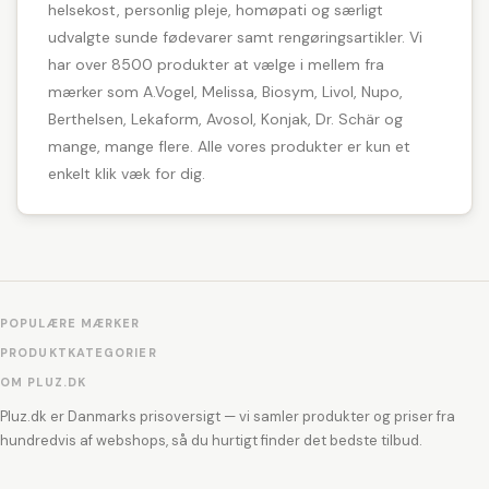
helsekost, personlig pleje, homøpati og særligt
udvalgte sunde fødevarer samt rengøringsartikler. Vi
har over 8500 produkter at vælge i mellem fra
mærker som A.Vogel, Melissa, Biosym, Livol, Nupo,
Berthelsen, Lekaform, Avosol, Konjak, Dr. Schär og
mange, mange flere. Alle vores produkter er kun et
enkelt klik væk for dig.
POPULÆRE MÆRKER
PRODUKTKATEGORIER
OM PLUZ.DK
Pluz.dk er Danmarks prisoversigt — vi samler produkter og priser fra
hundredvis af webshops, så du hurtigt finder det bedste tilbud.