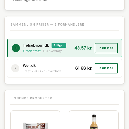
SAMMENLIGN PRISER — 2 FORHANDLERE
helsebixen.dk
Billigst
43,57 kr.
Køb her
1
Gratis fragt
· 1-3 hverdage
Well.dk
61,68 kr.
Køb her
2
Fragt 29,00 kr. · hverdage
LIGNENDE PRODUKTER