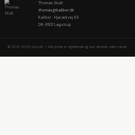
Thomas Skall
thomas@kaliber.dk
Kaliber · Hjarækvej 65
DK-8831 Løgstrup
© 2015–2026 pluz.dk — Alle priser er vejledende og kan ændres uden varsel.