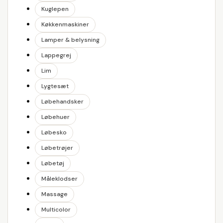
Kuglepen
Køkkenmaskiner
Lamper & belysning
Lappegrej
Lim
Lygtesæt
Løbehandsker
Løbehuer
Løbesko
Løbetrøjer
Løbetøj
Måleklodser
Massage
Multicolor