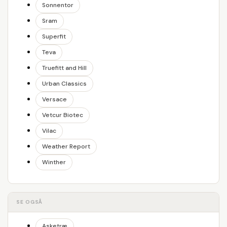
Sonnentor
Sram
Superfit
Teva
Truefitt and Hill
Urban Classics
Versace
Vetcur Biotec
Vilac
Weather Report
Winther
SE OGSÅ
Asketræ