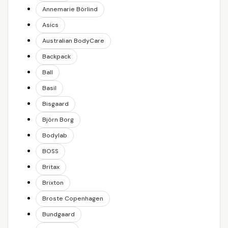
Annemarie Börlind
Asics
Australian BodyCare
Backpack
Ball
Basil
Bisgaard
Björn Borg
Bodylab
BOSS
Britax
Brixton
Broste Copenhagen
Bundgaard