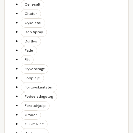
Cellesalt
Citater
Cykelstol
Deo Spray
Duftlys
Fade
Filt
Flyverdragt
Fodpleje
Fortovskantsten
Fødselsdagstog
Førstehjælp
Gryder
Gulvmaling