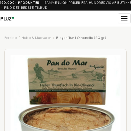
150.000+ PRODUKTER
· SAMMENLIGN PRISER FRA HUNDREDVIS AF BUTIKK
· FIND DET BEDSTE TILBUD
PLUZ
Me
Forside
Helse & Madvarer
Biogan Tun I Olivenolie (50 gr)