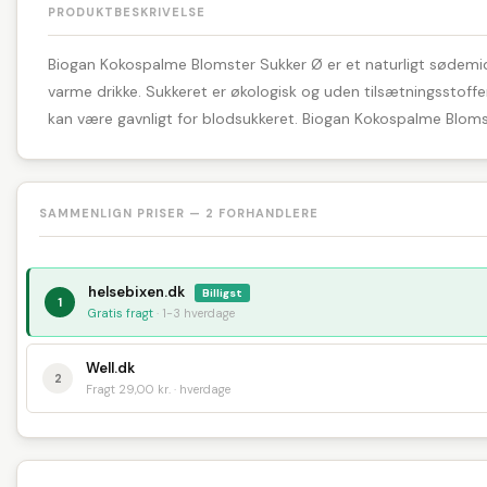
PRODUKTBESKRIVELSE
Biogan Kokospalme Blomster Sukker Ø er et naturligt sødemidd
varme drikke. Sukkeret er økologisk og uden tilsætningsstoffer,
kan være gavnligt for blodsukkeret. Biogan Kokospalme Bloms
SAMMENLIGN PRISER — 2 FORHANDLERE
helsebixen.dk
Billigst
1
Gratis fragt
· 1-3 hverdage
Well.dk
2
Fragt 29,00 kr. · hverdage