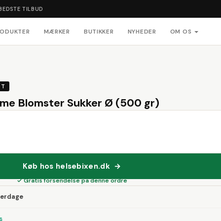
BEDSTE TILBUD
RODUKTER
MÆRKER
BUTIKKER
NYHEDER
OM OS
KT
me Blomster Sukker Ø (500 gr)
Køb hos helsebixen.dk →
✓ Gratis forsendelse på denne ordre
verdage
s