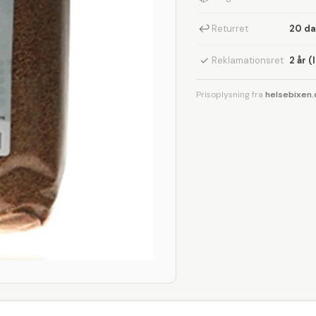
↩
Returret
20 d
✓
Reklamationsret
2 år (
Prisoplysning fra
helsebixen.