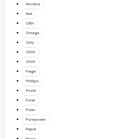
Nordica
Nuk
OBH
Omega
Only
OYOY
OYOY
Paige
Phillips
Pirelli
Polar
Poler
Purepower
Rapid
Razor