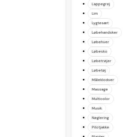
Lappegrej
Lim
Lygtesæt
Løbehandsker
Løbehuer
Løbesko
Løbetrøjer
Løbetøj
Måleklodser
Massage
Multicolor
Musik
Nøglering
Pilotjakke
Plaider