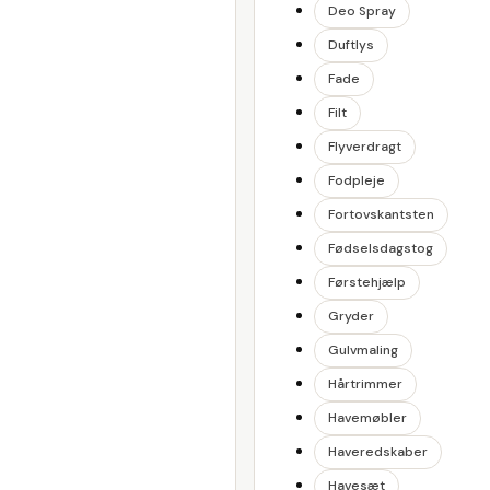
Deo Spray
Duftlys
Fade
Filt
Flyverdragt
Fodpleje
Fortovskantsten
Fødselsdagstog
Førstehjælp
Gryder
Gulvmaling
Hårtrimmer
Havemøbler
Haveredskaber
Havesæt