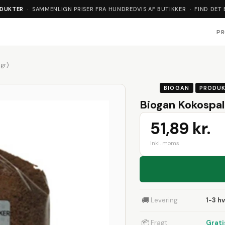
ODUKTER
· SAMMENLIGN PRISER FRA HUNDREDVIS AF BUTIKKER · FIND DET 
P
gr)
BIOGAN
PRODU
Biogan Kokospal
51,89 kr.
inkl. moms
🚚
Levering
1-3 h
📦
Fragt
Grati