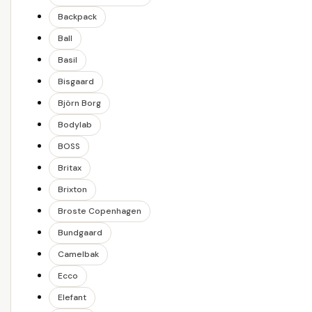
Backpack
Ball
Basil
Bisgaard
Björn Borg
Bodylab
BOSS
Britax
Brixton
Broste Copenhagen
Bundgaard
Camelbak
Ecco
Elefant