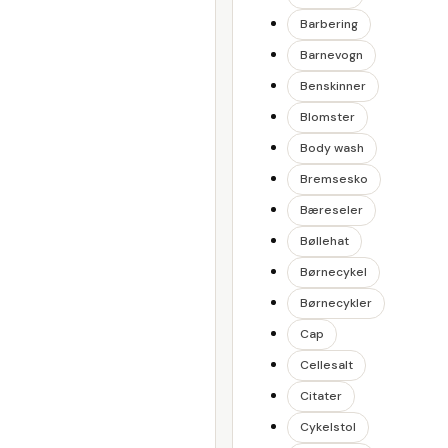
Barbering
Barnevogn
Benskinner
Blomster
Body wash
Bremsesko
Bæreseler
Bøllehat
Børnecykel
Børnecykler
Cap
Cellesalt
Citater
Cykelstol