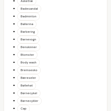
Asketræ
Badesandal
Badminton
Ballerina
Barbering
Barnevogn
Benskinner
Blomster
Body wash
Bremsesko
Bæreseler
Bøllehat
Børnecykel
Børnecykler
Cap