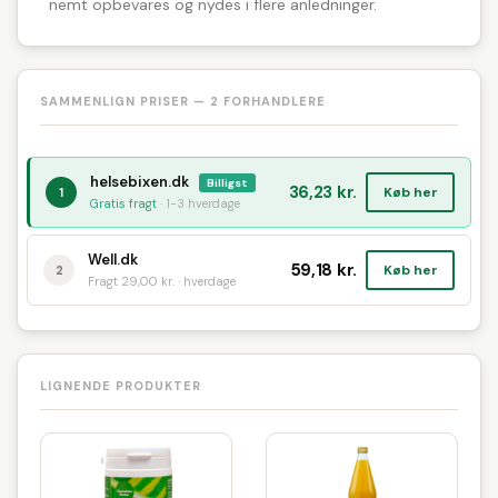
nemt opbevares og nydes i flere anledninger.
SAMMENLIGN PRISER — 2 FORHANDLERE
helsebixen.dk
Billigst
36,23 kr.
Køb her
1
Gratis fragt
· 1-3 hverdage
Well.dk
59,18 kr.
Køb her
2
Fragt 29,00 kr. · hverdage
LIGNENDE PRODUKTER