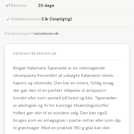
↩
Returret
20 dage
✓
Reklamationsret
2 år (lovpligtig)
Prisoplysning fra
helsebixen.dk
PRODUKTBESKRIVELSE
Biogan Kalamata Tapenade er en velsmagende
olivenpasta fremstillet af udsøgte Kalamata-oliven,
kapers og olivenolie. Den har en intens, fyldig smag,
der gør den til en perfekt tilføjelse til antipasto-
bordet eller som spread på brød og kiks. Tapenaden
er økologisk og fri for kunstige tilsætningsstoffer,
hvilket gør den til et sundere valg. Den kan også
bruges som en smagsgiver i pasta-retter eller som dip
til grøntsager. Med en praktisk 190 g glas kan den