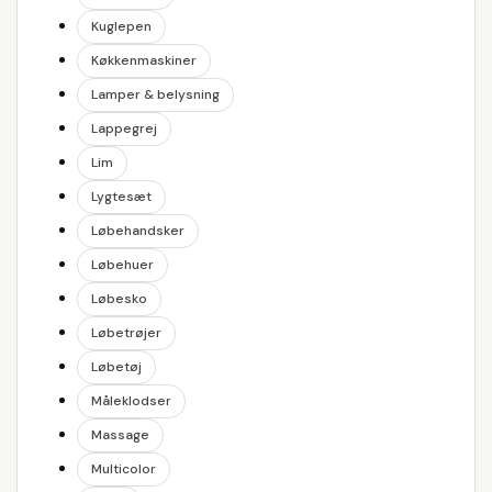
Kuglepen
Køkkenmaskiner
Lamper & belysning
Lappegrej
Lim
Lygtesæt
Løbehandsker
Løbehuer
Løbesko
Løbetrøjer
Løbetøj
Måleklodser
Massage
Multicolor