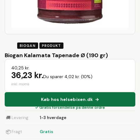
BIOGAN
PRODUKT
Biogan Kalamata Tapenade Ø (190 gr)
40,25 kr.
36,23 kr.
Du sparer 4,02 kr. (10%)
inkl. moms
Køb hos helsebixen.dk →
✓ Gratis forsendelse på denne ordre
🚚
Levering
1-3 hverdage
📦
Fragt
Gratis