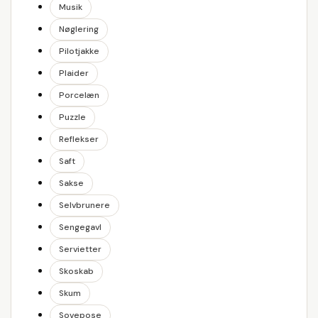
Musik
Nøglering
Pilotjakke
Plaider
Porcelæn
Puzzle
Reflekser
Saft
Sakse
Selvbrunere
Sengegavl
Servietter
Skoskab
Skum
Sovepose