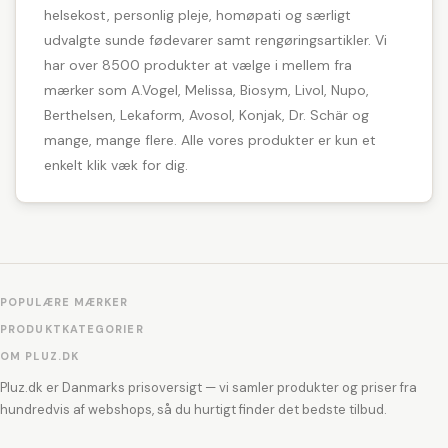
helsekost, personlig pleje, homøpati og særligt
udvalgte sunde fødevarer samt rengøringsartikler. Vi
har over 8500 produkter at vælge i mellem fra
mærker som A.Vogel, Melissa, Biosym, Livol, Nupo,
Berthelsen, Lekaform, Avosol, Konjak, Dr. Schär og
mange, mange flere. Alle vores produkter er kun et
enkelt klik væk for dig.
POPULÆRE MÆRKER
PRODUKTKATEGORIER
OM PLUZ.DK
Pluz.dk er Danmarks prisoversigt — vi samler produkter og priser fra
hundredvis af webshops, så du hurtigt finder det bedste tilbud.