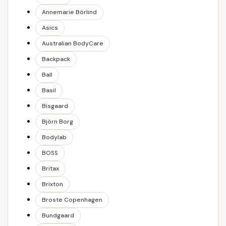
Annemarie Börlind
Asics
Australian BodyCare
Backpack
Ball
Basil
Bisgaard
Björn Borg
Bodylab
BOSS
Britax
Brixton
Broste Copenhagen
Bundgaard