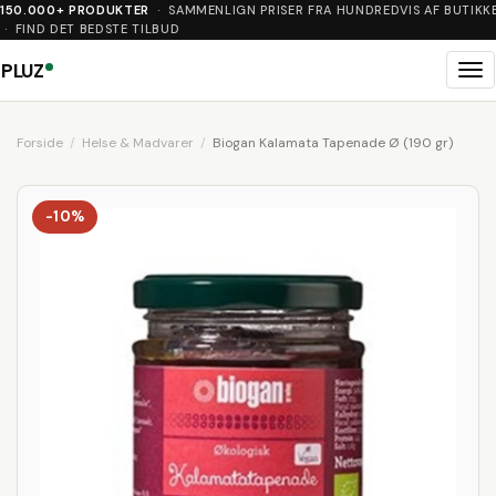
150.000+ PRODUKTER
· SAMMENLIGN PRISER FRA HUNDREDVIS AF BUTIKK
· FIND DET BEDSTE TILBUD
PLUZ
Me
Forside
Helse & Madvarer
Biogan Kalamata Tapenade Ø (190 gr)
-10%