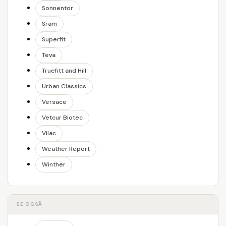
Sonnentor
Sram
Superfit
Teva
Truefitt and Hill
Urban Classics
Versace
Vetcur Biotec
Vilac
Weather Report
Winther
SE OGSÅ