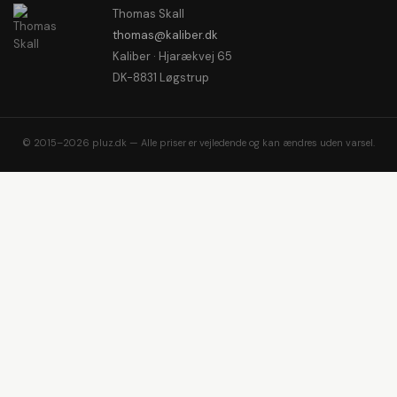
Thomas Skall
thomas@kaliber.dk
Kaliber · Hjarækvej 65
DK-8831 Løgstrup
© 2015–2026 pluz.dk — Alle priser er vejledende og kan ændres uden varsel.