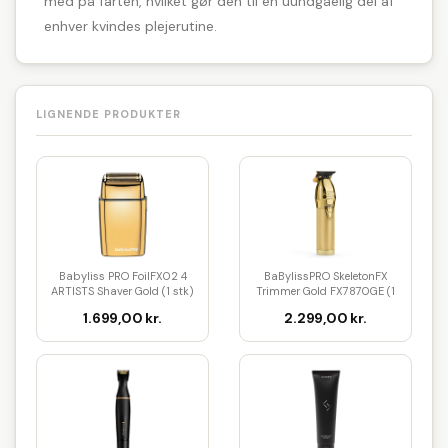
med på farten, hvilket gør den til en uundgåelig del af
enhver kvindes plejerutine.
LIGNENDE PRODUKTER
Babyliss PRO FoilFX02 4
BaBylissPRO SkeletonFX
ARTISTS Shaver Gold (1 stk)
Trimmer Gold FX7870GE (1
stk)
1.699,00 kr.
2.299,00 kr.