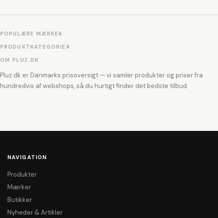
POPULÆRE MÆRKER
PRODUKTKATEGORIER
OM PLUZ.DK
Pluz.dk er Danmarks prisoversigt — vi samler produkter og priser fra
hundredvis af webshops, så du hurtigt finder det bedste tilbud.
NAVIGATION
Produkter
Mærker
Butikker
Nyheder & Artikler