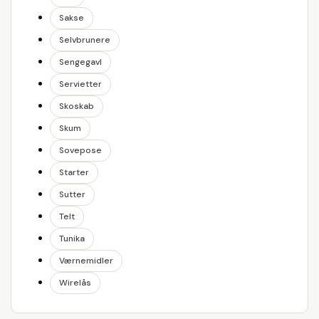
Sakse
Selvbrunere
Sengegavl
Servietter
Skoskab
Skum
Sovepose
Starter
Sutter
Telt
Tunika
Værnemidler
Wirelås