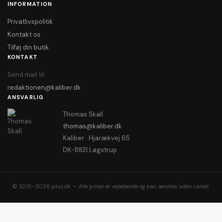
INFORMATION
Privatlivspolitik
Kontakt os
Tilføj din butik
KONTAKT
Send mail til
redaktionen@kaliber.dk
ANSVARLIG
Thomas Skall
thomas@kaliber.dk
Kaliber · Hjarækvej 65
DK-8831 Løgstrup
© 2015–2026 pluz.dk — Alle priser er vejledende og kan ændres uden varsel.