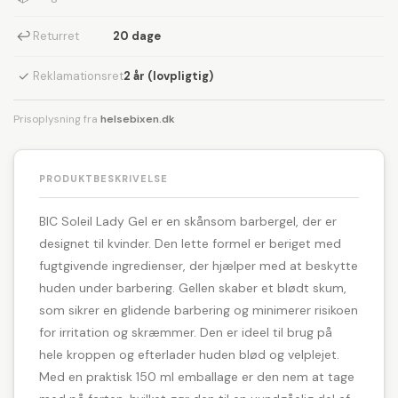
↩
Returret
20 dage
✓
Reklamationsret
2 år (lovpligtig)
Prisoplysning fra
helsebixen.dk
PRODUKTBESKRIVELSE
BIC Soleil Lady Gel er en skånsom barbergel, der er
designet til kvinder. Den lette formel er beriget med
fugtgivende ingredienser, der hjælper med at beskytte
huden under barbering. Gellen skaber et blødt skum,
som sikrer en glidende barbering og minimerer risikoen
for irritation og skræmmer. Den er ideel til brug på
hele kroppen og efterlader huden blød og velplejet.
Med en praktisk 150 ml emballage er den nem at tage