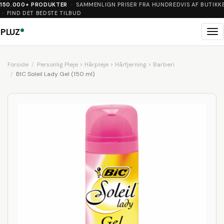
150.000+ PRODUKTER
· SAMMENLIGN PRISER FRA HUNDREDVIS AF BUTIKK
· FIND DET BEDSTE TILBUD
PLUZ
Me
Forside
Personlig Pleje > Hårpleje > Hårfjerning > Barberi
BIC Soleil Lady Gel (150 ml)