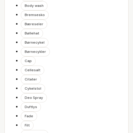
Body wash
Bremsesko
Bæreseler
Bøllehat
Børnecykel
Børnecykler
Cap
Cellesalt
Citater
Cykelstol
Deo Spray
Duftlys
Fade
Filt