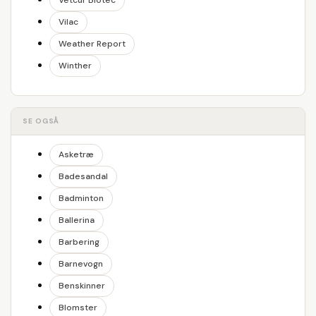
Vetcur Biotec
Vilac
Weather Report
Winther
SE OGSÅ
Asketræ
Badesandal
Badminton
Ballerina
Barbering
Barnevogn
Benskinner
Blomster