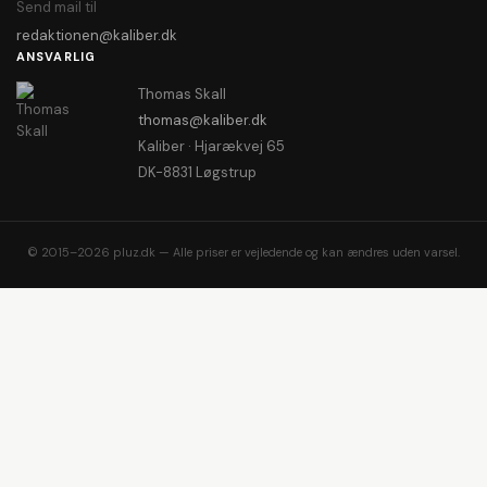
Send mail til
redaktionen@kaliber.dk
ANSVARLIG
Thomas Skall
thomas@kaliber.dk
Kaliber · Hjarækvej 65
DK-8831 Løgstrup
© 2015–2026 pluz.dk — Alle priser er vejledende og kan ændres uden varsel.