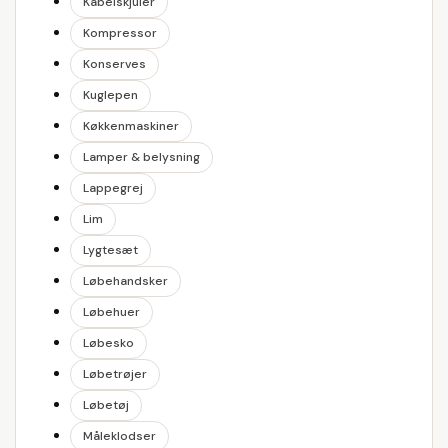
Kabelskjuler
Kompressor
Konserves
Kuglepen
Køkkenmaskiner
Lamper & belysning
Lappegrej
Lim
Lygtesæt
Løbehandsker
Løbehuer
Løbesko
Løbetrøjer
Løbetøj
Måleklodser