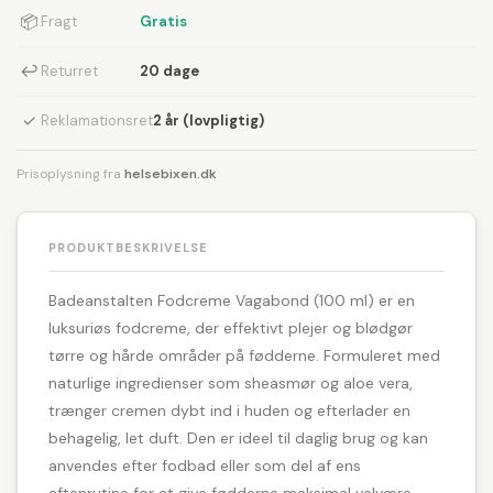
📦
Fragt
Gratis
↩
Returret
20 dage
✓
Reklamationsret
2 år (lovpligtig)
Prisoplysning fra
helsebixen.dk
PRODUKTBESKRIVELSE
Badeanstalten Fodcreme Vagabond (100 ml) er en
luksuriøs fodcreme, der effektivt plejer og blødgør
tørre og hårde områder på fødderne. Formuleret med
naturlige ingredienser som sheasmør og aloe vera,
trænger cremen dybt ind i huden og efterlader en
behagelig, let duft. Den er ideel til daglig brug og kan
anvendes efter fodbad eller som del af ens