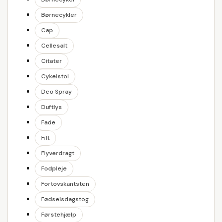
Børnecykler
Cap
Cellesalt
Citater
Cykelstol
Deo Spray
Duftlys
Fade
Filt
Flyverdragt
Fodpleje
Fortovskantsten
Fødselsdagstog
Førstehjælp