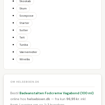
Skoskab
Skum
Sovepose
Starter
Sutter
Telt
Tunika
Værnemidler
Wirelås
OM HELSEBIXEN.DK
Bestil
Badeanstalten Fodcreme Vagabond (100 ml)
online hos
helsebixen.dk
— fra kun
96,95 kr.
inkl.
fragt. Levering om ca. 1-3 hverdage.