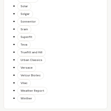
Solar
Solgar
Sonnentor
Sram
Superfit
Teva
Truefitt and Hill
Urban Classics
Versace
Vetcur Biotec
Vilac
Weather Report
Winther