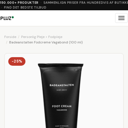
150.000+ PRODUKTER
· SAMMENLIGN PRISER FRA HUNDREDVIS AF BUTIKK
· FIND DET BEDSTE TILBUD
PLUZ
Me
Forside
Personlig Pleje > Fodpleje
Badeanstalten Fodcreme Vagabond (100 ml)
-25%