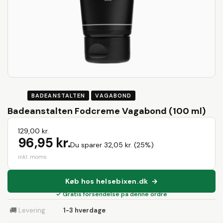
BADEANSTALTEN
VAGABOND
Badeanstalten Fodcreme Vagabond (100 ml)
129,00 kr.
96,95 kr.
Du sparer 32,05 kr. (25%)
inkl. moms
Køb hos helsebixen.dk →
✓ Gratis forsendelse på denne ordre
🚚
Levering
1-3 hverdage