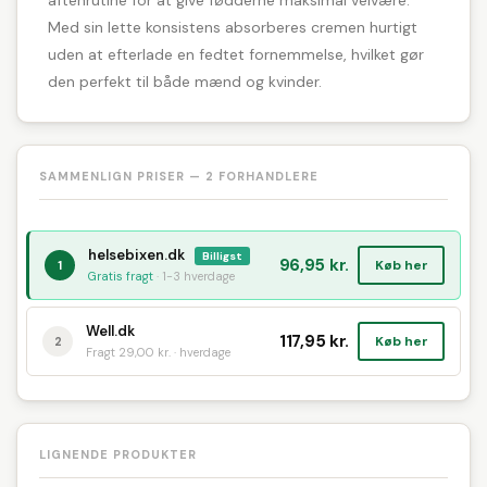
aftenrutine for at give fødderne maksimal velvære.
Med sin lette konsistens absorberes cremen hurtigt
uden at efterlade en fedtet fornemmelse, hvilket gør
den perfekt til både mænd og kvinder.
SAMMENLIGN PRISER — 2 FORHANDLERE
helsebixen.dk
Billigst
96,95 kr.
Køb her
1
Gratis fragt
· 1-3 hverdage
Well.dk
117,95 kr.
Køb her
2
Fragt 29,00 kr. · hverdage
LIGNENDE PRODUKTER