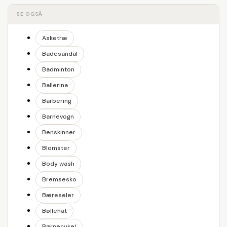
SE OGSÅ
Asketræ
Badesandal
Badminton
Ballerina
Barbering
Barnevogn
Benskinner
Blomster
Body wash
Bremsesko
Bæreseler
Bøllehat
Børnecykel