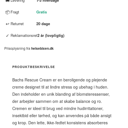
🚚
Levering
1-3 hverdage
📦
Fragt
Gratis
↩
Returret
20 dage
✓
Reklamationsret
2 år (lovpligtig)
Prisoplysning fra
helsebixen.dk
PRODUKTBESKRIVELSE
Bachs Rescue Cream er en beroligende og plejende
creme designet til at lindre stress og ubehag i huden.
Den indeholder en unik blanding af blomsteressenser,
der arbejder sammen om at skabe balance og ro.
Cremen er ideel til brug ved mindre hudirritationer,
insektbid eller tørhed, og kan anvendes på både ansigt
og krop. Den lette, ikke-fedtet konsistens absorberes