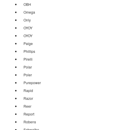
OBH
Omega
Only
OYOY
OYOY
Paige
Phillips
Pirelli
Polar
Poler
Purepower
Rapid
Razor
Reer
Report
Robens
Schwalbe