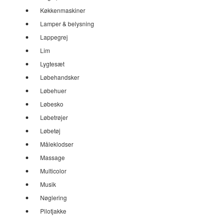
Køkkenmaskiner
Lamper & belysning
Lappegrej
Lim
Lygtesæt
Løbehandsker
Løbehuer
Løbesko
Løbetrøjer
Løbetøj
Måleklodser
Massage
Multicolor
Musik
Nøglering
Pilotjakke