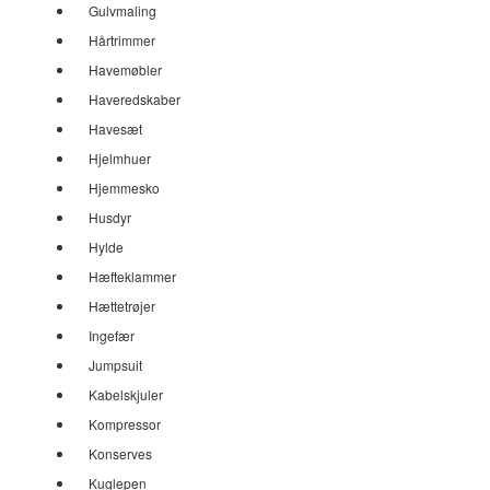
Gulvmaling
Hårtrimmer
Havemøbler
Haveredskaber
Havesæt
Hjelmhuer
Hjemmesko
Husdyr
Hylde
Hæfteklammer
Hættetrøjer
Ingefær
Jumpsuit
Kabelskjuler
Kompressor
Konserves
Kuglepen