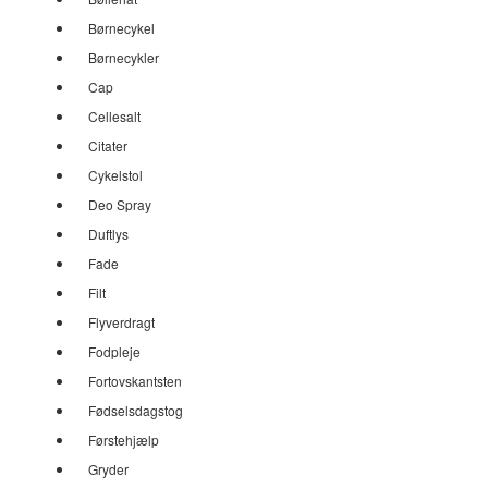
Børnecykel
Børnecykler
Cap
Cellesalt
Citater
Cykelstol
Deo Spray
Duftlys
Fade
Filt
Flyverdragt
Fodpleje
Fortovskantsten
Fødselsdagstog
Førstehjælp
Gryder