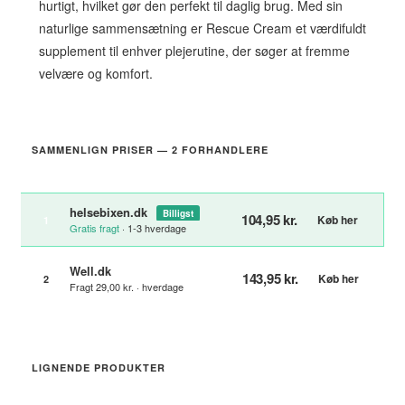
hurtigt, hvilket gør den perfekt til daglig brug. Med sin
naturlige sammensætning er Rescue Cream et værdifuldt
supplement til enhver plejerutine, der søger at fremme
velvære og komfort.
SAMMENLIGN PRISER — 2 FORHANDLERE
helsebixen.dk
Billigst
104,95 kr.
Køb her
1
Gratis fragt
· 1-3 hverdage
Well.dk
143,95 kr.
Køb her
2
Fragt 29,00 kr. · hverdage
LIGNENDE PRODUKTER