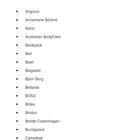
Angulus
Annemarie Börlind
Asics
Australian BodyCare
Backpack
Ball
Basil
Bisgaard
Björn Borg
Bodylab
BOSS
Britax
Brixton
Broste Copenhagen
Bundgaard
Camelbak