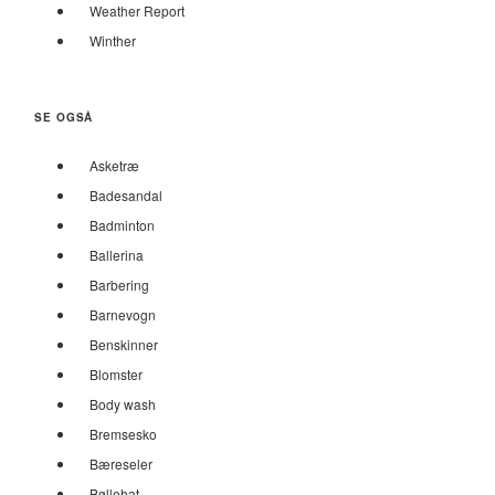
Weather Report
Winther
SE OGSÅ
Asketræ
Badesandal
Badminton
Ballerina
Barbering
Barnevogn
Benskinner
Blomster
Body wash
Bremsesko
Bæreseler
Bøllehat