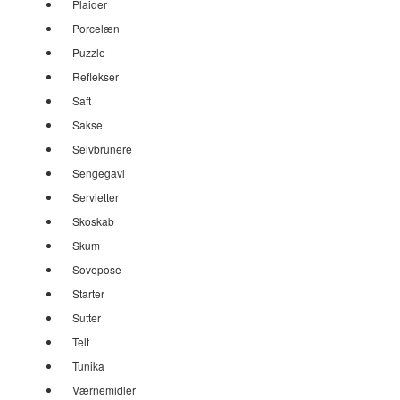
Plaider
Porcelæn
Puzzle
Reflekser
Saft
Sakse
Selvbrunere
Sengegavl
Servietter
Skoskab
Skum
Sovepose
Starter
Sutter
Telt
Tunika
Værnemidler