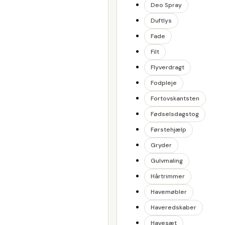
Deo Spray
Duftlys
Fade
Filt
Flyverdragt
Fodpleje
Fortovskantsten
Fødselsdagstog
Førstehjælp
Gryder
Gulvmaling
Hårtrimmer
Havemøbler
Haveredskaber
Havesæt