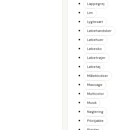
Lappegrej
Lim
Lygtesæt
Løbehandsker
Løbehuer
Løbesko
Løbetrøjer
Løbetøj
Måleklodser
Massage
Multicolor
Musik
Nøglering
Pilotjakke
Plaider