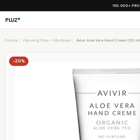
150.000+ PR
PLUZ
Forside
Personlig Pleje > Håndpleje
Avivir Aloe Vera Hand Cream (50 ml
-20%