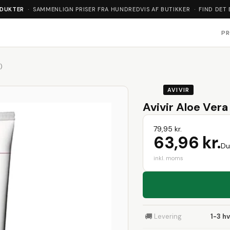
ODUKTER
· SAMMENLIGN PRISER FRA HUNDREDVIS AF BUTIKKER · FIND DET 
P
)
AVIVIR
Avivir Aloe Ver
79,95 kr.
63,96 kr.
Du
inkl. moms
🚚
Levering
1-3 h