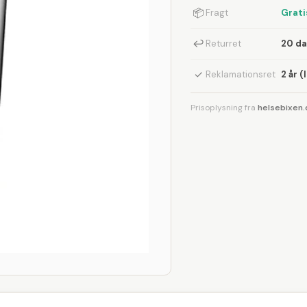
📦
Fragt
Grati
↩
Returret
20 d
✓
Reklamationsret
2 år (
Prisoplysning fra
helsebixen.