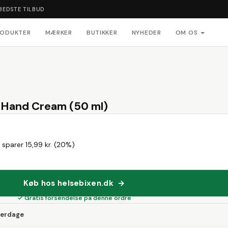
BEDSTE TILBUD
RODUKTER
MÆRKER
BUTIKKER
NYHEDER
OM OS
a Hand Cream (50 ml)
 sparer 15,99 kr. (20%)
Køb hos helsebixen.dk →
✓ Gratis forsendelse på denne ordre
verdage