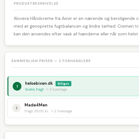
PRODUKTBESKRIVELSE
Alovera Håndcreme fra Avivir er en nærende og beroligende cr
med at genoprette fugtbalancen og lindre tørhed. Cremen træng
kan den anvendes efter vask af hænderne eller når som helst 
SAMMENLIGN PRISER — 2 FORHANDLERE
helsebixen.dk
Billigst
1
Gratis fragt
· 1-3 hverdage
Made4Men
2
Fragt 39,00 kr. · 1-2 hverdage