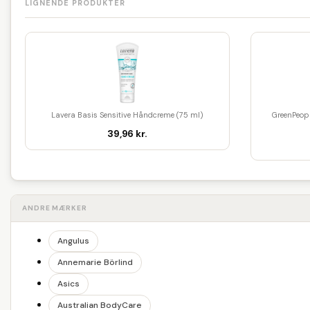
LIGNENDE PRODUKTER
Lavera Basis Sensitive Håndcreme (75 ml)
GreenPeop
39,96 kr.
ANDRE MÆRKER
Angulus
Annemarie Börlind
Asics
Australian BodyCare