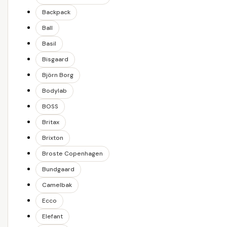
Backpack
Ball
Basil
Bisgaard
Björn Borg
Bodylab
BOSS
Britax
Brixton
Broste Copenhagen
Bundgaard
Camelbak
Ecco
Elefant