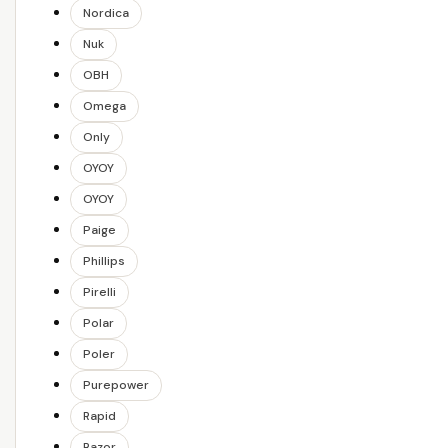
Nordica
Nuk
OBH
Omega
Only
OYOY
OYOY
Paige
Phillips
Pirelli
Polar
Poler
Purepower
Rapid
Razor