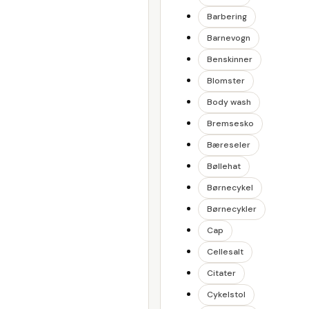
Barbering
Barnevogn
Benskinner
Blomster
Body wash
Bremsesko
Bæreseler
Bøllehat
Børnecykel
Børnecykler
Cap
Cellesalt
Citater
Cykelstol